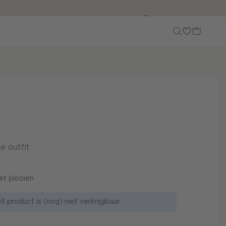
Customer Care
e outfit
et plooien
it product is (nog) niet verkrijgbaar