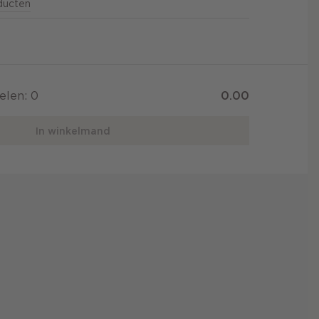
oducten
kelen:
0
0.00
In winkelmand