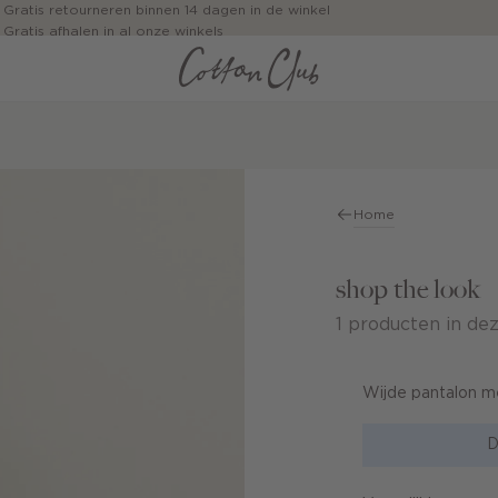
Gratis retourneren binnen 14 dagen in de winkel
Gratis afhalen in al onze winkels
Jouw bestelling wordt binnen 1 tot 5 dagen bezorgd
Betaal zoals jij wilt: o.a. iDEAL | Wero, Riverty, Apple pay & creditcard
Home
shop the look
1 producten in dez
Wijde pantalon m
D