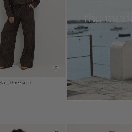
the medi
ek met trekkoord