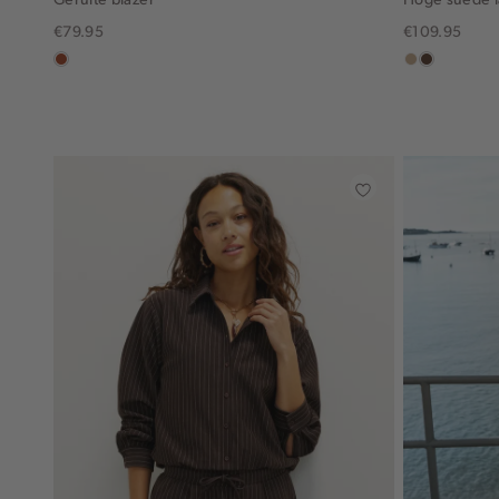
€79.95
€109.95
bruin
zand
donkerbru