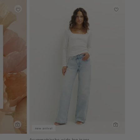
new arrival
Asymmetrische wide leg jeans