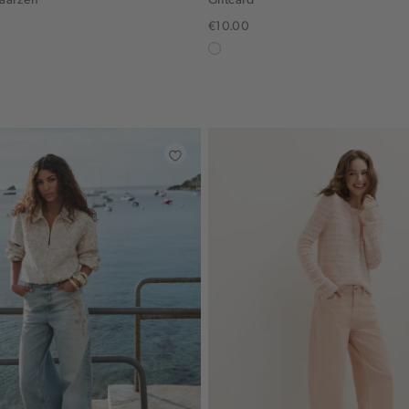
€10.00
in
graphic