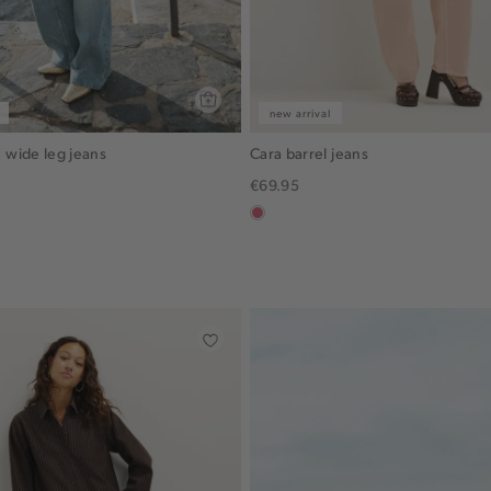
new arrival
wide leg jeans
Cara barrel jeans
€69.95
rose,
vintage