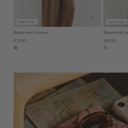
new arrival
new arrival
Blazer met ceintuur
Blouse met 
€79.95
€49.95
taupe,
lichtzand
dark