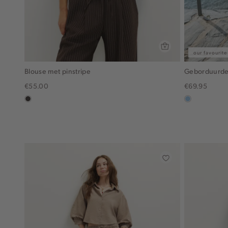
our favourite
Blouse met pinstripe
Geborduurde 
€55.00
€69.95
choco
blauw,
used
light