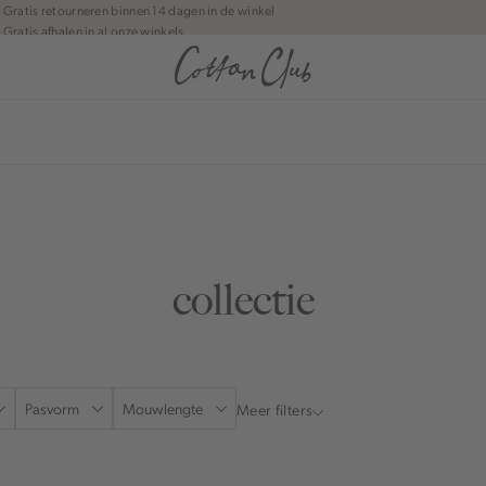
Gratis retourneren binnen 14 dagen in de winkel
Gratis afhalen in al onze winkels
Jouw bestelling wordt binnen 1 tot 5 dagen bezorgd
Betaal zoals jij wilt: o.a. iDEAL | Wero, Riverty, Apple pay & creditcard
collectie
Pasvorm
Mouwlengte
Meer filters