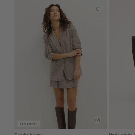
new arrival
Geruite blazer
Hoge suede l