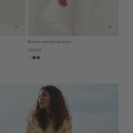
Blouse met borduursel
€59.95
ecru
choco,
groen,
donker
olijf,
midden