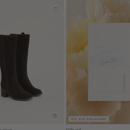
€10, €20, €50 en €100
aarzen
Giftcard