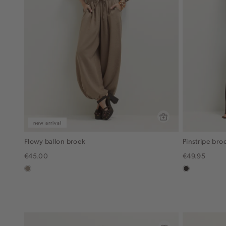
new arrival
Flowy ballon broek
Pinstripe bro
€45.00
€49.95
taupe,
choco
dark