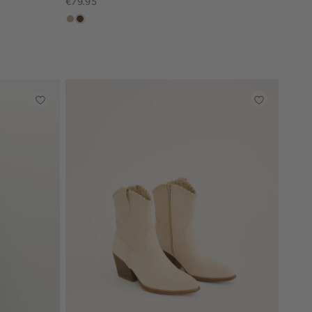
€79.95
zand
donkerbruin