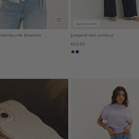
our favourite
geborduurde bloemen
Jumpsuit met ceintuur
€69.95
groen,
indigo
olijf,
midden