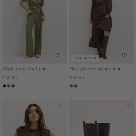
new arrival
Wijde broek met print
Maxi jurk met slangenprint
€39.95
€59.95
donkerblauw
groen,
brique
groen,
bruin
olijf
olijf