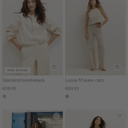
new arrival
Glanzend bomberjack
Loose fit jeans cato
€59.95
€69.95
lichtzand
zand