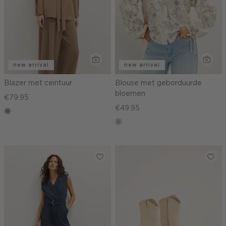
new arrival
new arrival
Blazer met ceintuur
Blouse met geborduurde
bloemen
€79.95
€49.95
taupe,
dark
lichtzand