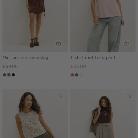
Mini jurk met overslag
T-shirt met tekstprint
€59.95
€25.00
groen,
middenbruin
bordeaux,
rose,
middenbruin
wit,
olijf
donker
vintage
off-
white