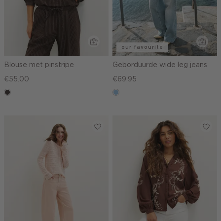
our favourite
Blouse met pinstripe
Geborduurde wide leg jeans
€55.00
€69.95
choco
blauw,
used
light