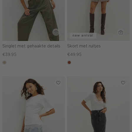
new arrival
Singlet met gehaakte details
Skort met ruitjes
€39.95
€49.95
lichtzand
bruin