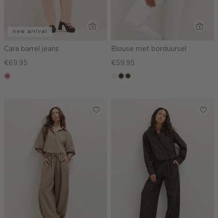
new arrival
Cara barrel jeans
Blouse met borduursel
€69.95
€59.95
rose,
ecru
choco,
groen,
vintage
donker
olijf,
midden