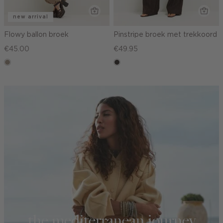
new arrival
Flowy ballon broek
Pinstripe broek met trekkoord
€45.00
€49.95
taupe,
choco
dark
the mediterranean journey