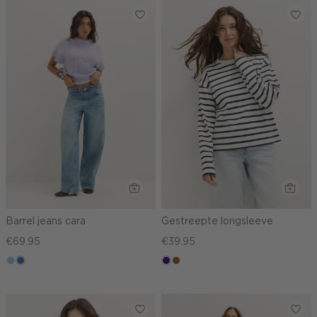
Barrel jeans cara
Gestreepte longsleeve
€69.95
€39.95
blauw,
blauw,
indigo
deepmocca
used
used
light
middle