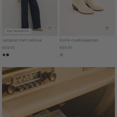
our favourite
Jumpsuit met ceintuur
Korte cowboylaarzen
€69.95
€69.95
groen,
indigo
lichtzand
olijf,
midden