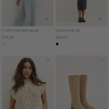
T-shirt met lace detail
Denim midi rok
€35.00
€55.00
ecru
zwart,
used
middle