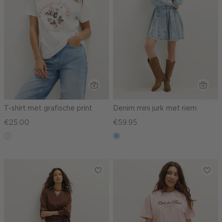
T-shirt met grafische print
Denim mini jurk met riem
€25.00
€59.95
wit,
blauw,
off-
used
white
light