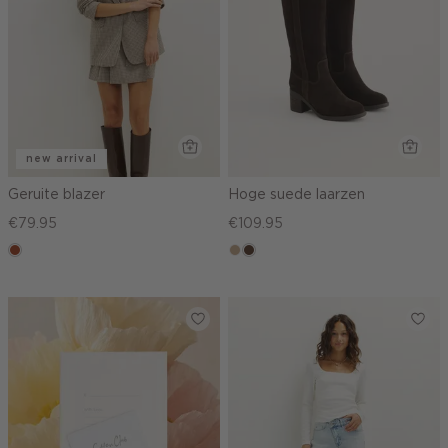
new arrival
Geruite blazer
Hoge suede laarzen
€79.95
€109.95
bruin
zand
donkerbruin