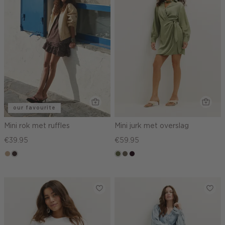
our favourite
Mini rok met ruffles
Mini jurk met overslag
€39.95
€59.95
zand
choco,
groen,
middenbruin
bordeaux,
donker
olijf
donker