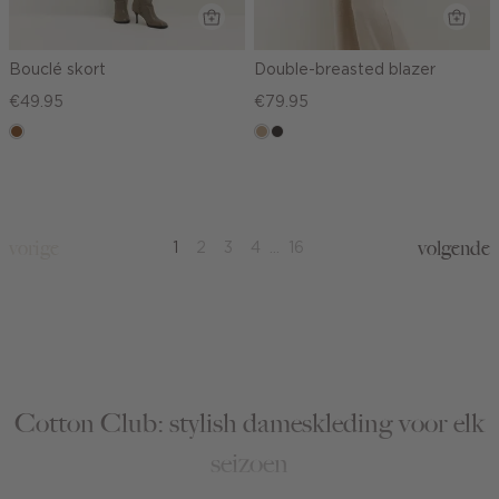
Bouclé skort
Double-breasted blazer
€49.95
€79.95
deepmocca
zand
choco
gemêleerd
vorige
volgende
1
2
3
4
...
16
Cotton Club: stylish dameskleding voor elk
seizoen