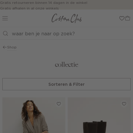
Navigeer
Gratis retourneren binnen 14 dagen in de winkel
Gratis afhalen in al onze winkels
direct naar
Jouw bestelling wordt binnen 1 tot 5 dagen bezorgd
de
Betaal zoals jij wilt: o.a. iDEAL | Wero, Riverty, Apple pay & creditcard
hoofdinhoud
Open de
zoekbalk
Navigeer
direct
Shop
naar de
footer
collectie
Sorteren & Filter