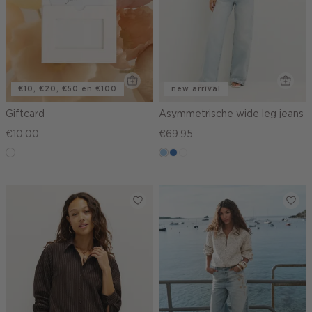
€10, €20, €50 en €100
new arrival
Giftcard
Asymmetrische wide leg jeans
€10.00
€69.95
graphic
blauw,
blauw,
wit
used
used
light
middle