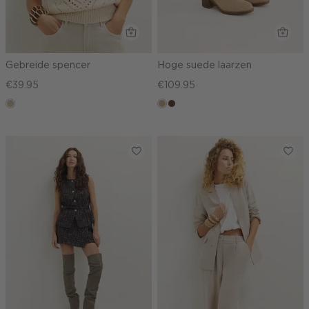
Gebreide spencer
Hoge suede laarzen
€39.95
€109.95
lichtzand
zand
donkerbruin