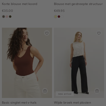
Korte blouse met koord
Blouse met gestreepte structuur
€35.00
€49.95
middenbruin
pink
groen,
lichtgeel
rood,
blauw,
clay
olijf,
kers
ijs
midden
new arrival
Basic singlet met v-hals
Wijde broek met plooien