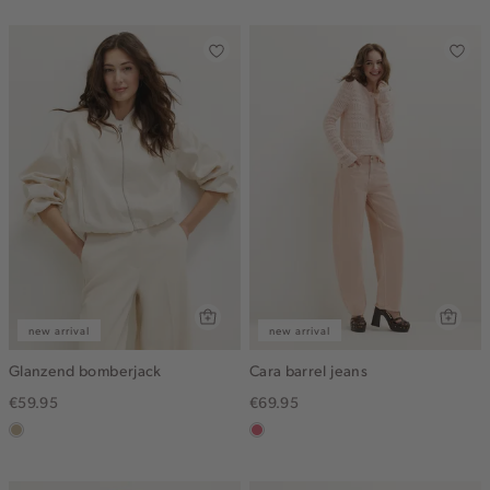
gemêleerd
new arrival
new arrival
Glanzend bomberjack
Cara barrel jeans
€59.95
€69.95
lichtzand
rose,
vintage