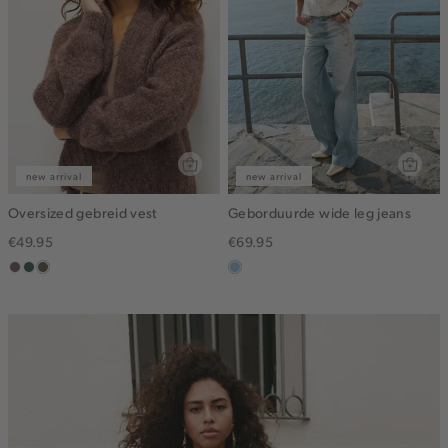
new arrival
new arrival
Oversized gebreid vest
Geborduurde wide leg jeans
€49.95
€69.95
taupe
groen,
bruin
blauw,
grijs
gemêleerd
used
light