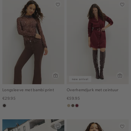
new arrival
Longsleeve met bambi print
Overhemdjurk met ceintuur
€29.95
€59.95
choco
lichtzand
middenbruin
bordeaux