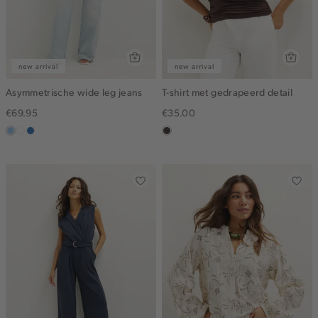
new arrival
new arrival
Asymmetrische wide leg jeans
T-shirt met gedrapeerd detail
€69.95
€35.00
blauw,
wit
blauw,
choco
used
used
light
middle