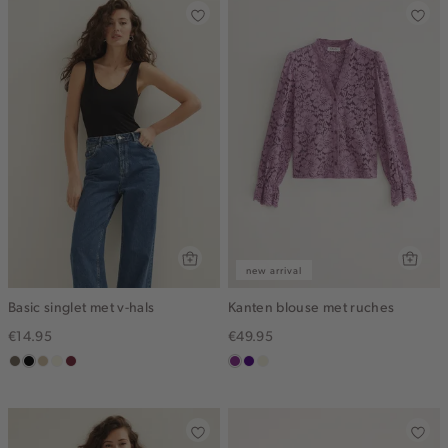
new arrival
Basic singlet met v-hals
Kanten blouse met ruches
€14.95
€49.95
middenbruin
zwart
lichtzand
wit,
bordeaux
middenpaars
indigo
ecru
off-
white