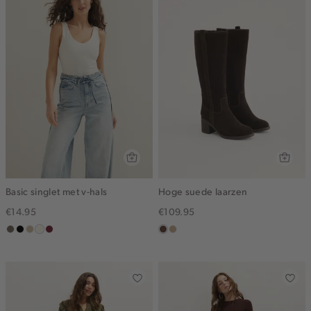
Basic singlet met v-hals
Hoge suede laarzen
€14.95
€109.95
middenbruin
zwart
lichtzand
wit,
bordeaux
donkerbruin
zand
off-
white