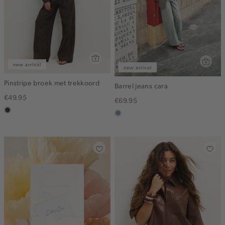
new arrival
new arrival
Pinstripe broek met trekkoord
Barrel jeans cara
€49.95
€69.95
choco
dusty
blue