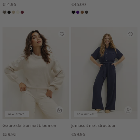
€14.95
€45.00
middenbruin
zwart
lichtzand
wit,
bordeaux
zwart
indigo
deepmocca
choco
off-
white
new arrival
new arrival
Gebreide trui met bloemen
Jumpsuit met structuur
€59.95
€59.95