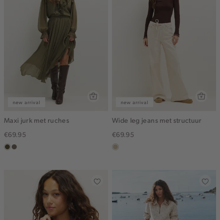
new arrival
new arrival
Maxi jurk met ruches
Wide leg jeans met structuur
€69.95
€69.95
groen,
middenbruin
lichtzand
olijf,
midden