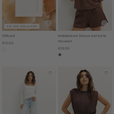
€10, €20, €50 en €100
Giftcard
Imitatieleren blouse met korte
mouwen
€10.00
€59.95
graphic
middenbruin