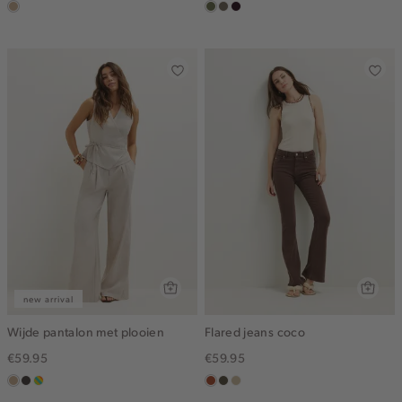
zand
groen,
middenbruin
bordeaux,
olijf
donker
new arrival
Wijde pantalon met plooien
Flared jeans coco
€59.95
€59.95
zand
choco
meerkleurig
bruin
donkerkhaki
lichtzand