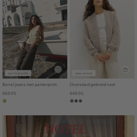
our favourite
new arrival
Barrel jeans met panterprint
Oversized gebreid vest
€69.95
€49.95
meerkleurig
taupe
groen,
bruin
grijs
gemêleerd