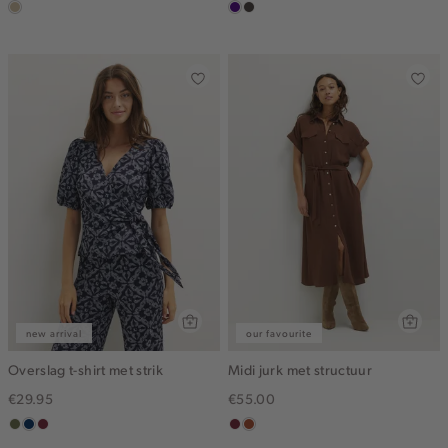
lichtzand
indigo
choco
new arrival
our favourite
Overslag t-shirt met strik
Midi jurk met structuur
€29.95
€55.00
groen,
donkerblauw
brique
bordeaux
bruin