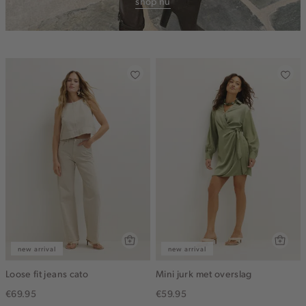
shop nu
new arrival
new arrival
Loose fit jeans cato
Mini jurk met overslag
€69.95
€59.95