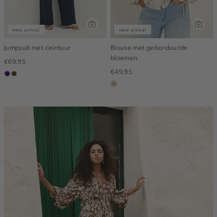
new arrival
new arrival
Jumpsuit met ceintuur
Blouse met geborduurde
bloemen
€69.95
€49.95
indigo
groen,
olijf,
lichtzand
midden