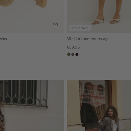
new arrival
sins
Mini jurk met overslag
€59.95
groen,
middenbruin
bordeaux,
olijf
donker