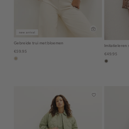
new arrival
Gebreide trui met bloemen
Imitatieleren 
€59.95
€49.95
lichtzand
middenbruin