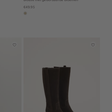
€49.95
lichtzand