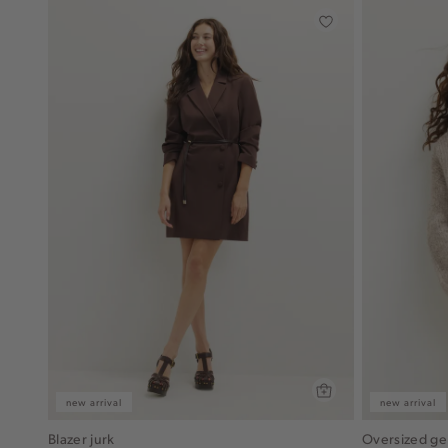
new arrival
new arrival
Blazer jurk
Oversized ge