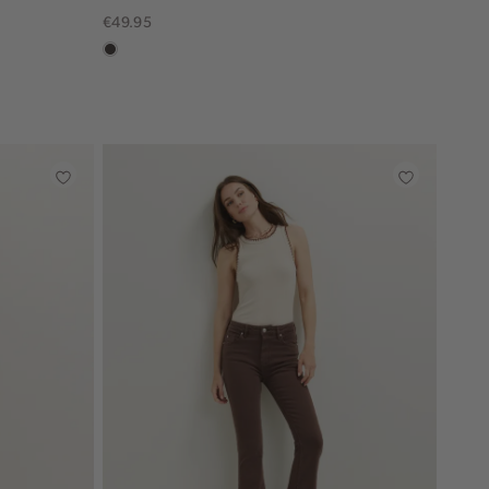
€49.95
choco