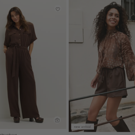
new arrival
structuur