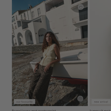
our favourite
new arrival
Barrel jeans met panterprint
Jumpsuit met 