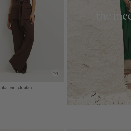
the med
talon met plooien