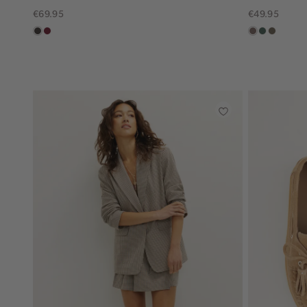
€69.95
€49.95
choco
bordeaux
taupe
groen,
bruin
grijs
gemêlee