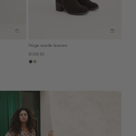
Hoge suede laarzen
€109.95
donkerbruin
zand