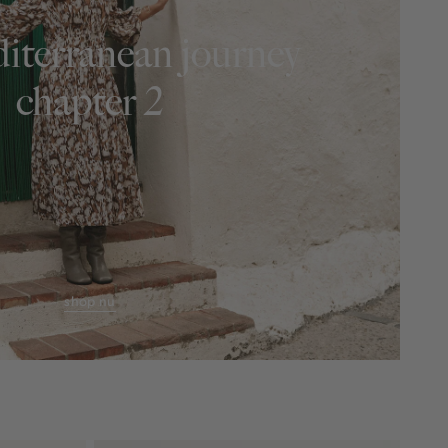
iterranean journey
chapter 2
shop nu