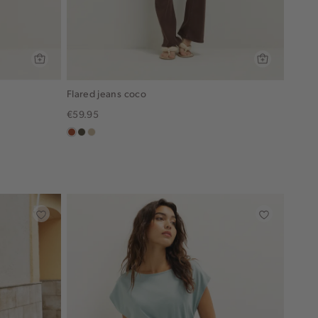
Flared jeans coco
€59.95
bruin
donkerkhaki
lichtzand