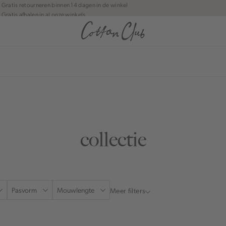
Gratis retourneren binnen 14 dagen in de winkel
Gratis afhalen in al onze winkels
Jouw bestelling wordt binnen 1 tot 5 dagen bezorgd
Betaal zoals jij wilt: o.a. iDEAL | Wero, Riverty, Apple pay & creditcard
anean journey | Chapter 1
collectie
Pasvorm
Mouwlengte
Meer filters