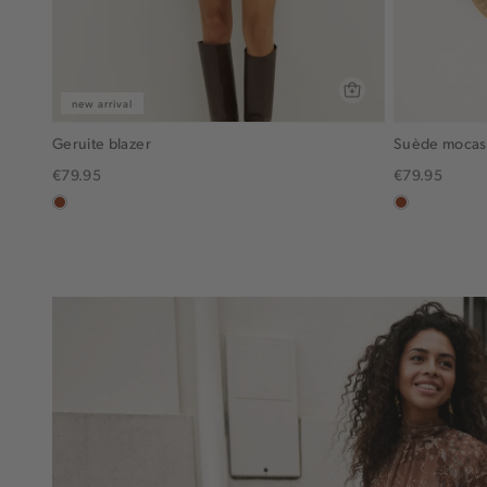
new arrival
Geruite blazer
Suède mocas
€79.95
€79.95
bruin
bruin