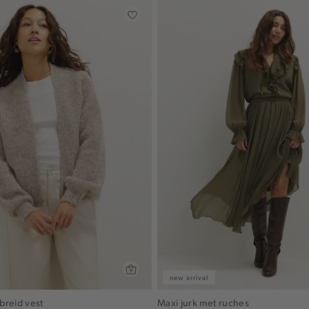
new arrival
breid vest
Maxi jurk met ruches