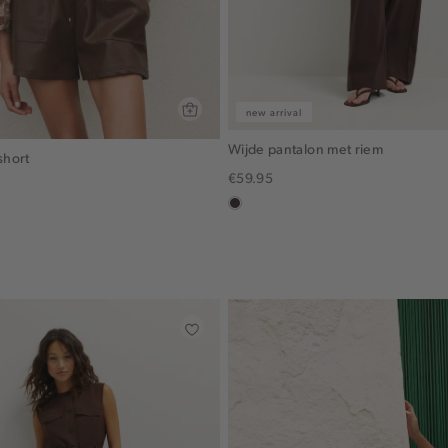
new arrival
Wijde pantalon met riem
short
€59.95
choco