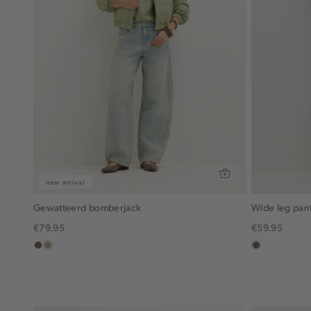
new arrival
Gewatteerd bomberjack
Wide leg pan
€79.95
€59.95
middenbruin
lichtkhaki
middenbruin