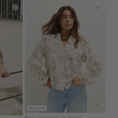
new arrival
Blouse met geborduurde bloemen