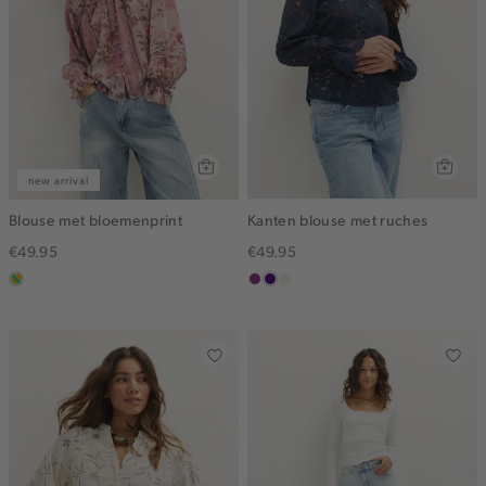
new arrival
Blouse met bloemenprint
Kanten blouse met ruches
€49.95
€49.95
meerkleurig
middenpaars
indigo
ecru