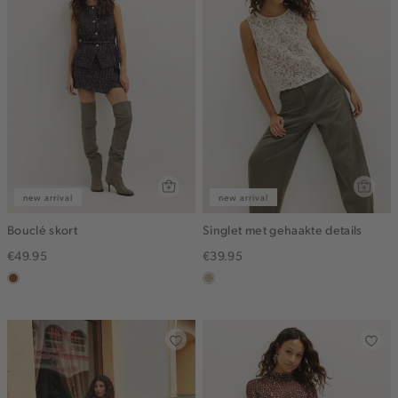
new arrival
new arrival
Bouclé skort
Singlet met gehaakte details
€49.95
€39.95
deepmocca
lichtzand