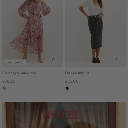
new arrival
Gelaagde maxi rok
Denim midi rok
€59.95
€55.00
meerkleurig
zwart,
used
middle