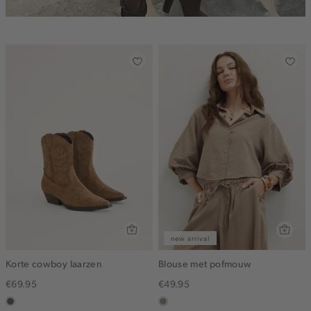
new arrival
Korte cowboy laarzen
Blouse met pofmouw
€69.95
€49.95
middenbruin
taupe,