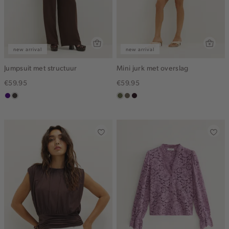
new arrival
new arrival
Jumpsuit met structuur
Mini jurk met overslag
€59.95
€59.95
indigo
choco
groen,
middenbruin
bordeaux,
olijf
donker