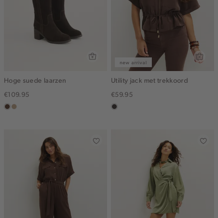
new arrival
Hoge suede laarzen
Utility jack met trekkoord
€109.95
€59.95
donkerbruin
zand
choco