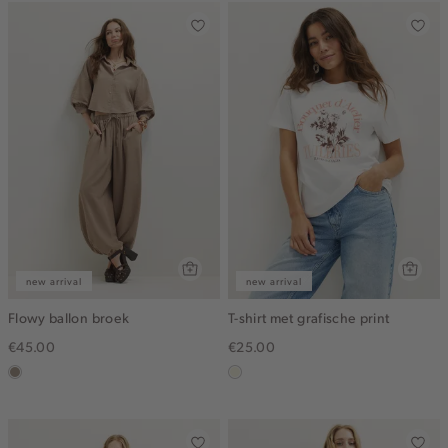
new arrival
new arrival
Flowy ballon broek
T-shirt met grafische print
€45.00
€25.00
taupe,
wit,
dark
off-
white