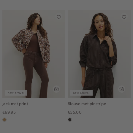
dark
new arrival
new arrival
Jack met print
Blouse met pinstripe
€69.95
€55.00
camel
choco