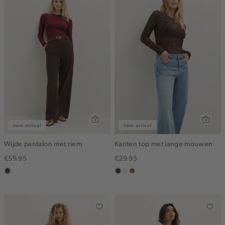
new arrival
new arrival
Wijde pantalon met riem
Kanten top met lange mouwen
€59.95
€29.95
choco
choco
ecru
terracotta