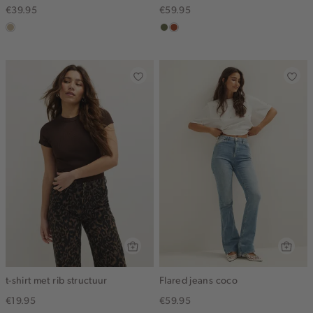
€39.95
€59.95
lichtzand
groen,
bruin
olijf
t-shirt met rib structuur
Flared jeans coco
€19.95
€59.95