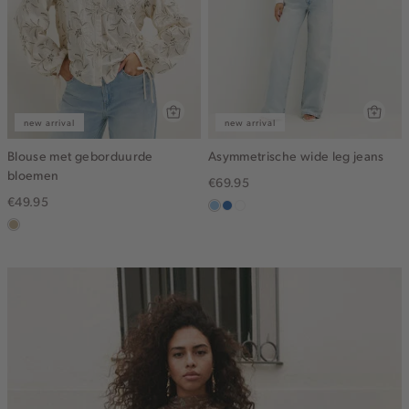
new arrival
new arrival
Blouse met geborduurde
Asymmetrische wide leg jeans
bloemen
€69.95
€49.95
blauw,
blauw,
wit
lichtzand
used
used
light
middle