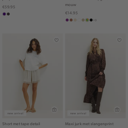
mouw
€59.95
€14.95
indigo
choco
+3
middenpaars
terracotta
vanille
wit
lichtzand
meerkleurig
zwart
geel
new arrival
new arrival
Short met tape detail
Maxi jurk met slangenprint