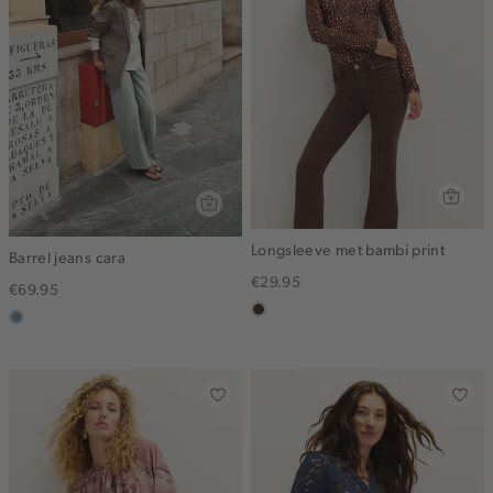
Longsleeve met bambi print
Barrel jeans cara
€29.95
€69.95
choco
dusty
blue