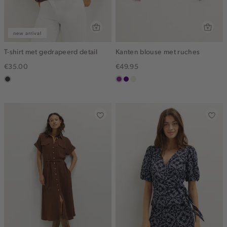
new arrival
T-shirt met gedrapeerd detail
Kanten blouse met ruches
€35.00
€49.95
choco
middenpaars
indigo
ecru