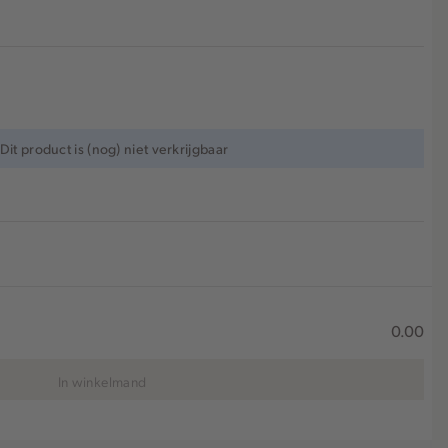
Dit product is (nog) niet verkrijgbaar
0.00
In winkelmand