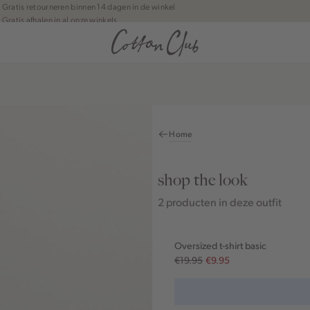
Gratis retourneren binnen 14 dagen in de winkel
Gratis afhalen in al onze winkels
Jouw bestelling wordt binnen 1 tot 5 dagen bezorgd
Betaal zoals jij wilt: o.a. iDEAL | Wero, Riverty, Apple pay & creditcard
Home
shop the look
2 producten in deze outfit
Oversized t-shirt basic
€19.95
€9.95