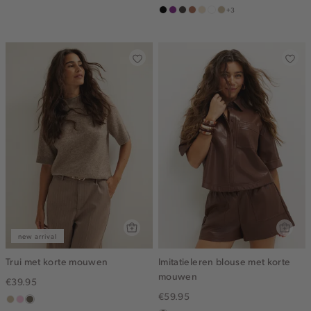
+3
olijf
zwart
middenpaars
choco
terracotta
vanille
wit
lichtzand
geel
new arrival
Trui met korte mouwen
Imitatieleren blouse met korte
mouwen
€39.95
€59.95
lichtzand
lichtroze
lichtbruin