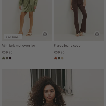
new arrival
Mini jurk met overslag
Flared jeans coco
€59.95
€59.95
groen,
middenbruin
bordeaux,
bruin
donkerkhaki
lichtzand
olijf
donker