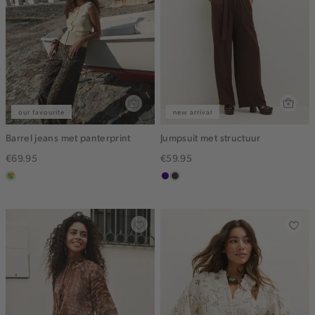
our favourite
new arrival
Barrel jeans met panterprint
Jumpsuit met structuur
€69.95
€59.95
meerkleurig
indigo
choco