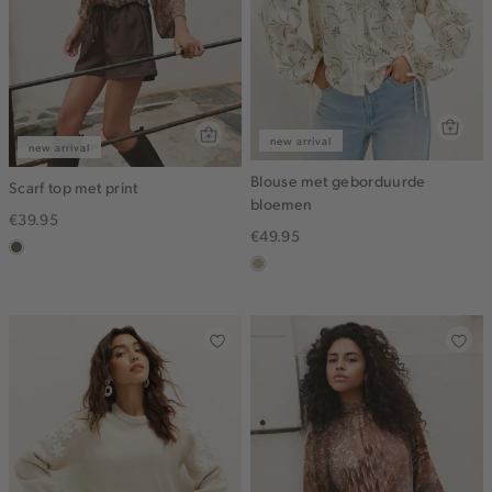
new arrival
new arrival
Blouse met geborduurde
Scarf top met print
bloemen
€39.95
€49.95
middenbruin
lichtzand