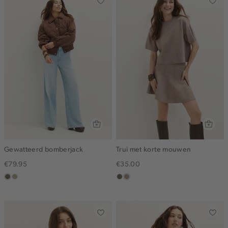
Gewatteerd bomberjack
Trui met korte mouwen
€79.95
€35.00
middenbruin
lichtkhaki
middenbruin
taupe,
melee