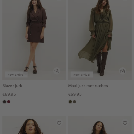
new arrival
new arrival
Blazer jurk
Maxi jurk met ruches
€69.95
€69.95
choco
bordeaux
groen,
middenbruin
olijf,
midden