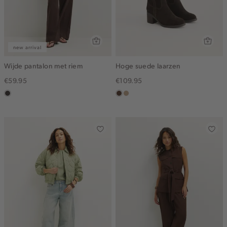
new arrival
Wijde pantalon met riem
Hoge suede laarzen
€59.95
€109.95
choco
donkerbruin
zand