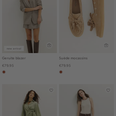
new arrival
Geruite blazer
Suède mocassins
€79.95
€79.95
bruin
bruin