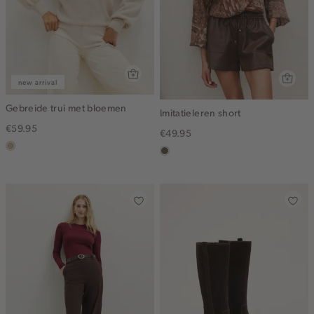
new arrival
Gebreide trui met bloemen
Imitatieleren short
€59.95
€49.95
lichtzand
middenbruin