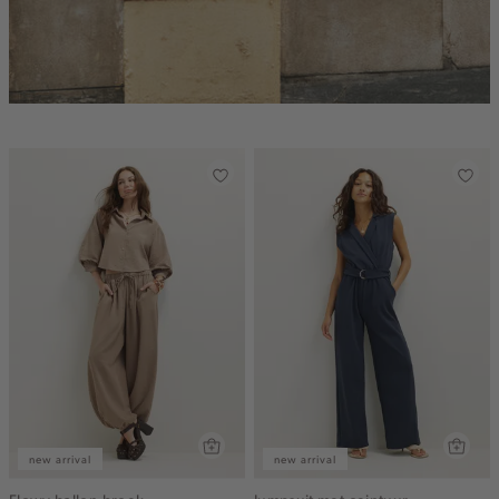
new arrival
new arrival