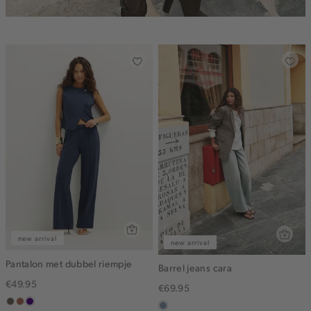
new arrival
new arrival
Pantalon met dubbel riempje
Barrel jeans cara
€49.95
€69.95
middenbruin
terracotta
indigo
dusty