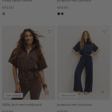
Flowy ballon broek
Jumpsuit met ceintuur
€45.00
€69.95
taupe,
indigo
groen,
dark
olijf,
midden
new arrival
new arrival
Utility jack met trekkoord
Jumpsuit met structuur
€59.95
€59.95