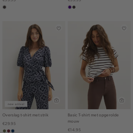
choco
indigo
choco
new arrival
Overslag t-shirt met strik
Basic T-shirt met opgerolde
mouw
€29.95
€14.95
groen,
brique
donkerblauw