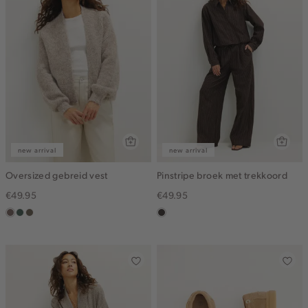
new arrival
new arrival
Oversized gebreid vest
Pinstripe broek met trekkoord
€49.95
€49.95
taupe
groen,
bruin
choco
grijs
gemêleerd