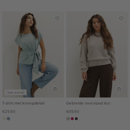
blue
new arrival
T-shirt met knoopdetail
Gebreide oversized trui
€29.95
€49.95
ecru
dusty
taupe,
rose,
choco
blue
middle
donker