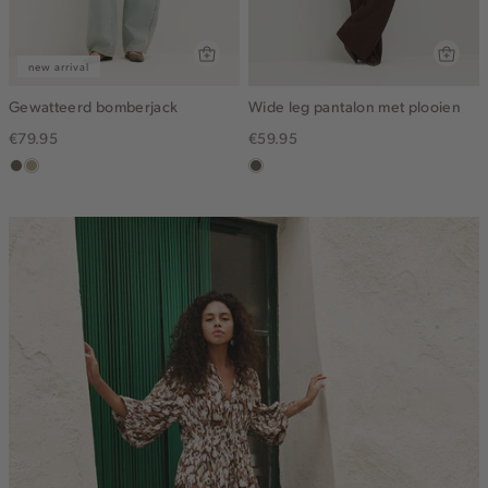
new arrival
Gewatteerd bomberjack
Wide leg pantalon met plooien
€79.95
€59.95
middenbruin
lichtkhaki
middenbruin