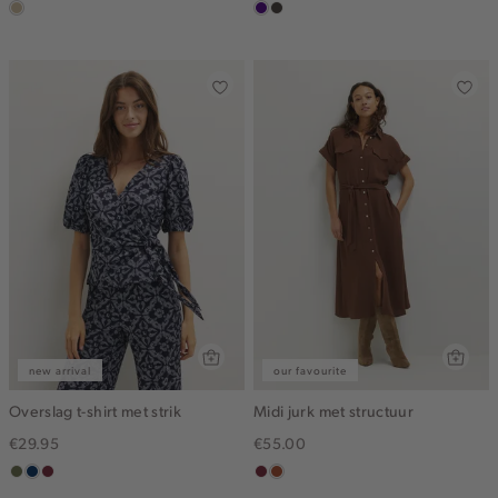
lichtzand
indigo
choco
new arrival
our favourite
Overslag t-shirt met strik
Midi jurk met structuur
€29.95
€55.00
groen,
donkerblauw
brique
bordeaux
bruin