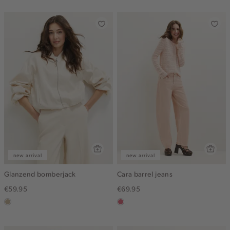
gemêleerd
new arrival
new arrival
Glanzend bomberjack
Cara barrel jeans
€59.95
€69.95
lichtzand
rose,
vintage