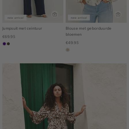
new arrival
new arrival
Jumpsuit met ceintuur
Blouse met geborduurde
bloemen
€69.95
€49.95
indigo
groen,
olijf,
lichtzand
midden