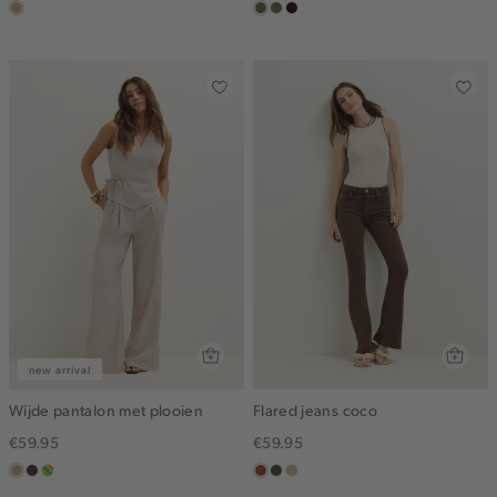
zand
groen,
middenbruin
bordeaux,
olijf
donker
new arrival
Wijde pantalon met plooien
Flared jeans coco
€59.95
€59.95
zand
choco
meerkleurig
bruin
donkerkhaki
lichtzand