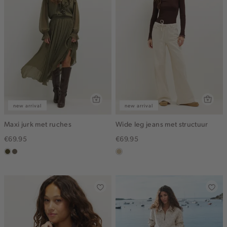
new arrival
new arrival
Maxi jurk met ruches
Wide leg jeans met structuur
€69.95
€69.95
groen,
middenbruin
lichtzand
olijf,
midden