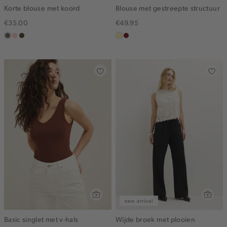
Korte blouse met koord
Blouse met gestreepte structuur
€35.00
€49.95
middenbruin
pink
groen,
lichtgeel
rood,
blauw,
clay
olijf,
kers
ijs
midden
new arrival
Basic singlet met v-hals
Wijde broek met plooien