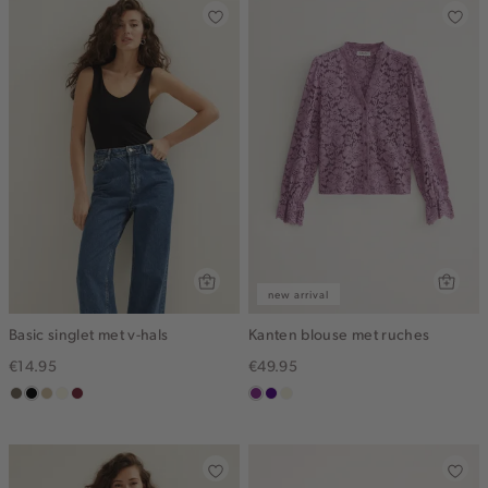
new arrival
Basic singlet met v-hals
Kanten blouse met ruches
€14.95
€49.95
middenbruin
zwart
lichtzand
wit,
bordeaux
middenpaars
indigo
ecru
off-
white