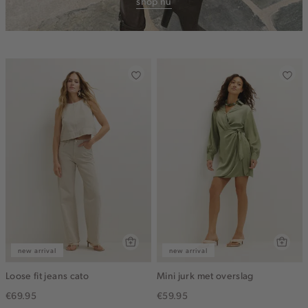
shop nu
new arrival
new arrival
Loose fit jeans cato
Mini jurk met overslag
€69.95
€59.95