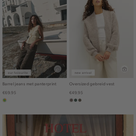
our favourite
new arrival
Barrel jeans met panterprint
Oversized gebreid vest
€69.95
€49.95
meerkleurig
taupe
groen,
bruin
grijs
gemêleerd