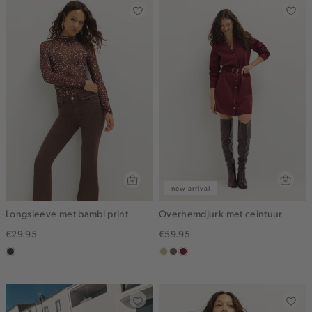
new arrival
Longsleeve met bambi print
Overhemdjurk met ceintuur
€29.95
€59.95
choco
lichtzand
middenbruin
bordeaux