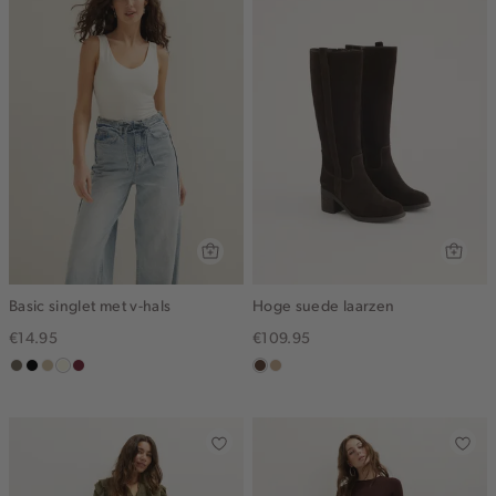
Basic singlet met v-hals
Hoge suede laarzen
€14.95
€109.95
middenbruin
zwart
lichtzand
wit,
bordeaux
donkerbruin
zand
off-
white