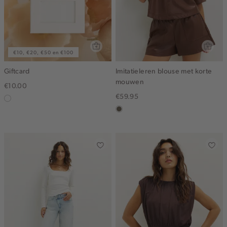
€10, €20, €50 en €100
Giftcard
Imitatieleren blouse met korte
mouwen
€10.00
€59.95
graphic
middenbruin