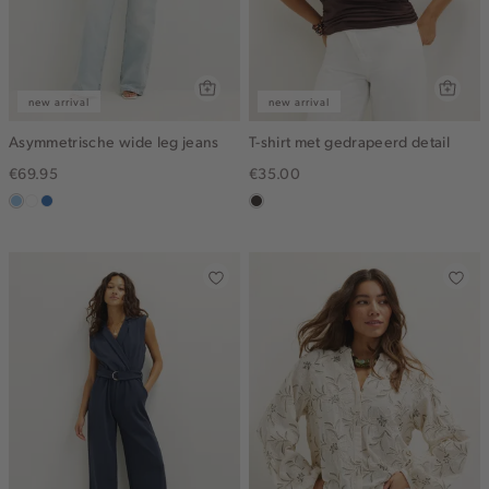
new arrival
new arrival
Asymmetrische wide leg jeans
T-shirt met gedrapeerd detail
€69.95
€35.00
blauw,
wit
blauw,
choco
used
used
light
middle