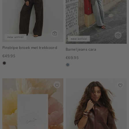
new arrival
new arrival
Pinstripe broek met trekkoord
Barrel jeans cara
€49.95
€69.95
choco
dusty
blue