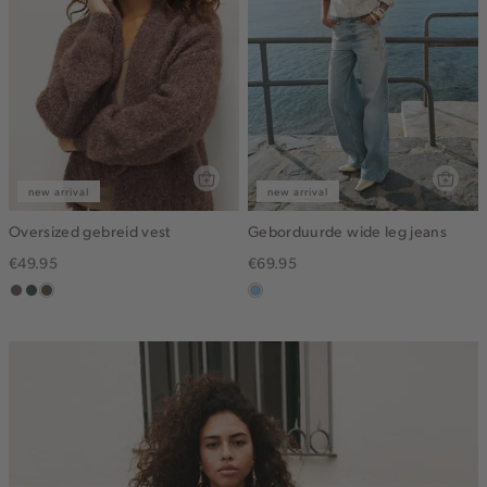
new arrival
new arrival
Oversized gebreid vest
Geborduurde wide leg jeans
€49.95
€69.95
taupe
groen,
bruin
blauw,
grijs
gemêleerd
used
light