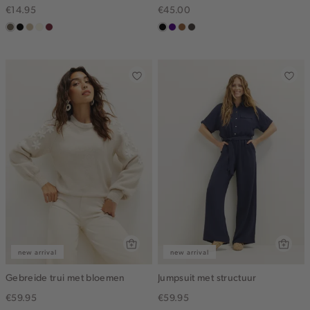
€14.95
€45.00
middenbruin
zwart
lichtzand
wit,
bordeaux
zwart
indigo
deepmocca
choco
off-
white
new arrival
new arrival
Gebreide trui met bloemen
Jumpsuit met structuur
€59.95
€59.95