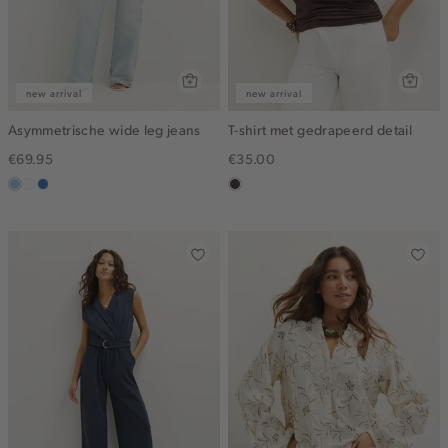
new arrival
new arrival
Asymmetrische wide leg jeans
T-shirt met gedrapeerd detail
€69.95
€35.00
blauw,
wit
blauw,
choco
used
used
light
middle