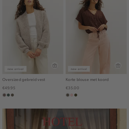
new arrival
new arrival
Oversized gebreid vest
Korte blouse met koord
€49.95
€35.00
taupe
groen,
bruin
middenbruin
pink
groen,
grijs
gemêleerd
clay
olijf,
midden