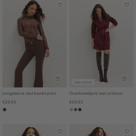
new arrival
Longsleeve met bambi print
Overhemdjurk met ceintuur
€29.95
€59.95
choco
lichtzand
middenbruin
bordeaux