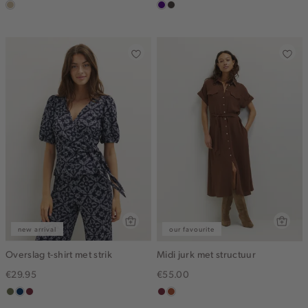
lichtzand
indigo
choco
new arrival
our favourite
Overslag t-shirt met strik
Midi jurk met structuur
€29.95
€55.00
groen,
donkerblauw
brique
bordeaux
bruin