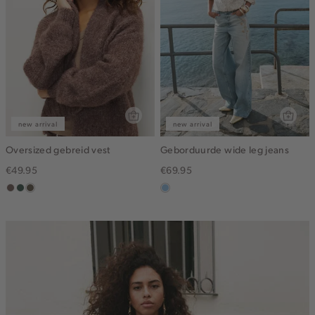
new arrival
new arrival
Oversized gebreid vest
Geborduurde wide leg jeans
€49.95
€69.95
taupe
groen,
bruin
blauw,
grijs
gemêleerd
used
light