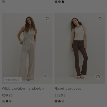
zand
groen,
middenbruin
bordeaux,
olijf
donker
new arrival
Wijde pantalon met plooien
Flared jeans coco
€59.95
€59.95
zand
choco
meerkleurig
bruin
donkerkhaki
lichtzand