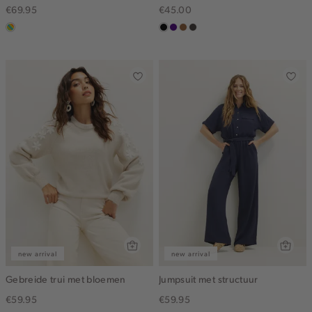
€69.95
€45.00
meerkleurig
zwart
indigo
deepmocca
choco
new arrival
new arrival
Gebreide trui met bloemen
Jumpsuit met structuur
€59.95
€59.95