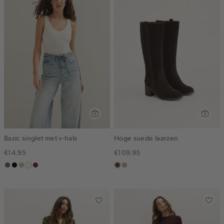
Basic singlet met v-hals
Hoge suede laarzen
€14.95
€109.95
middenbruin
zwart
lichtzand
wit,
bordeaux
donkerbruin
zand
off-
white