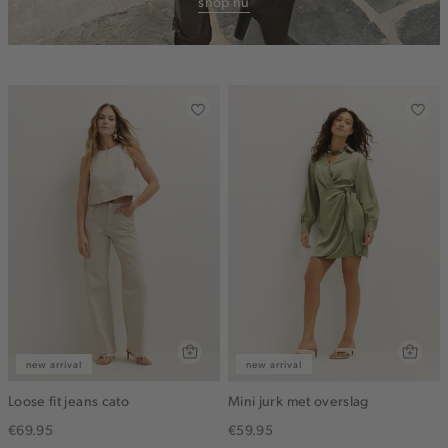
shop nu
new arrival
new arrival
Loose fit jeans cato
Mini jurk met overslag
€69.95
€59.95