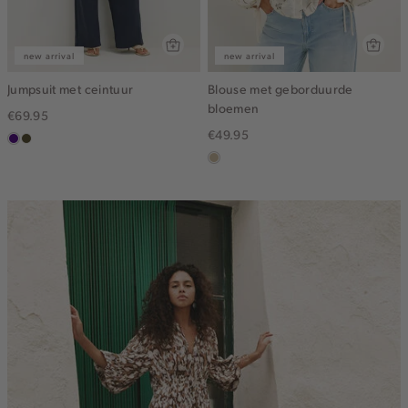
new arrival
new arrival
Jumpsuit met ceintuur
Blouse met geborduurde
bloemen
€69.95
€49.95
indigo
groen,
olijf,
lichtzand
midden