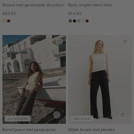
Blouse met gestreepte structuur
Basic singlet met v-hals
€49.95
€14.95
lichtgeel
rood,
blauw,
middenbruin
zwart
lichtzand
wit,
bordeaux
kers
ijs
off-
white
our favourite
new arrival
Barrel jeans met panterprint
Wijde broek met plooien