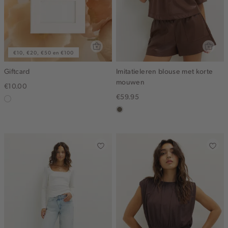
€10, €20, €50 en €100
Giftcard
Imitatieleren blouse met korte
mouwen
€10.00
€59.95
graphic
middenbruin