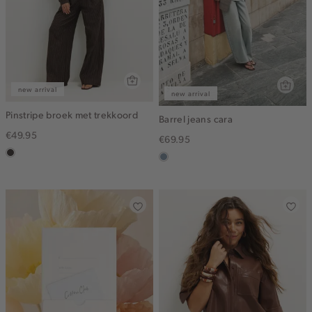
new arrival
new arrival
Pinstripe broek met trekkoord
Barrel jeans cara
€49.95
€69.95
choco
dusty
blue