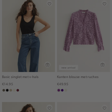
new arrival
Basic singlet met v-hals
Kanten blouse met ruches
€14.95
€49.95
middenbruin
zwart
lichtzand
wit,
bordeaux
middenpaars
indigo
ecru
off-
white