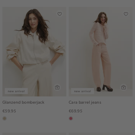
gemêleerd
new arrival
new arrival
Glanzend bomberjack
Cara barrel jeans
€59.95
€69.95
lichtzand
rose,
vintage