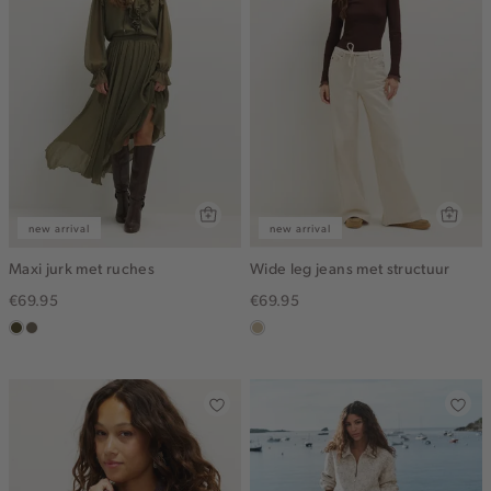
new arrival
new arrival
Maxi jurk met ruches
Wide leg jeans met structuur
€69.95
€69.95
groen,
middenbruin
lichtzand
olijf,
midden