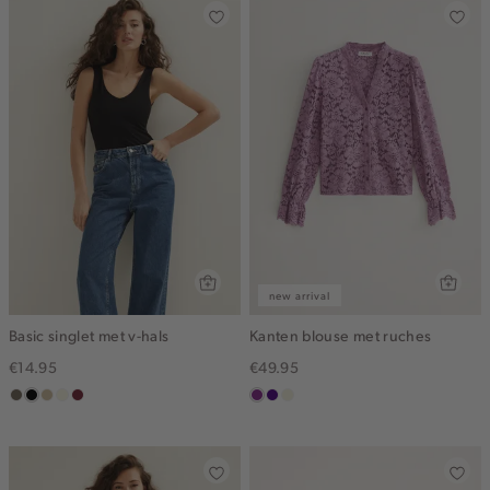
new arrival
Basic singlet met v-hals
Kanten blouse met ruches
€14.95
€49.95
middenbruin
zwart
lichtzand
wit,
bordeaux
middenpaars
indigo
ecru
off-
white