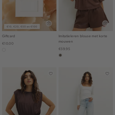
€10, €20, €50 en €100
Giftcard
Imitatieleren blouse met korte
mouwen
€10.00
€59.95
graphic
middenbruin