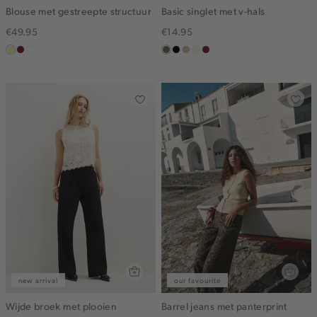
Blouse met gestreepte structuur
Basic singlet met v-hals
€49.95
€14.95
lichtgeel
rood,
blauw,
middenbruin
zwart
lichtzand
wit,
bordeaux
kers
ijs
off-
white
new arrival
our favourite
Wijde broek met plooien
Barrel jeans met panterprint