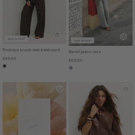
new arrival
new arrival
Pinstripe broek met trekkoord
Barrel jeans cara
€49.95
€69.95
choco
dusty
blue