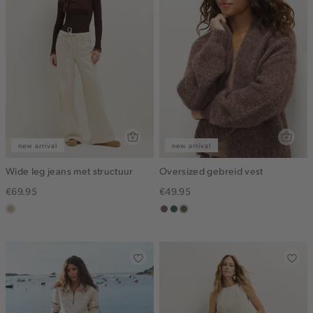
new arrival
new arrival
Wide leg jeans met structuur
Oversized gebreid vest
€69.95
€49.95
lichtzand
taupe
groen,
bruin
grijs
gemêleerd