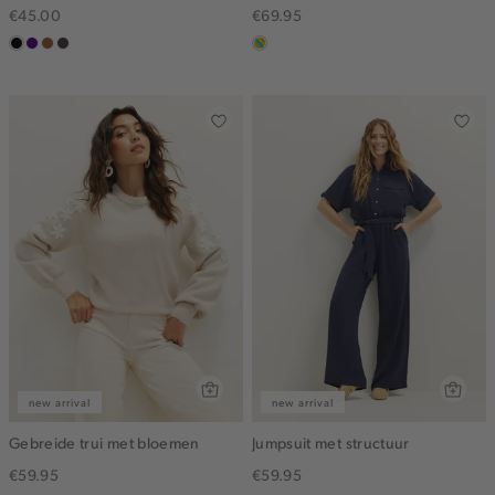
€45.00
€69.95
zwart
indigo
deepmocca
choco
meerkleurig
new arrival
new arrival
Gebreide trui met bloemen
Jumpsuit met structuur
€59.95
€59.95