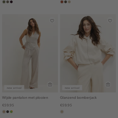
groen,
middenbruin
bordeaux,
bruin
donkerkhaki
lichtzand
olijf
donker
new arrival
new arrival
Wijde pantalon met plooien
Glanzend bomberjack
€59.95
€59.95
zand
choco
meerkleurig
lichtzand