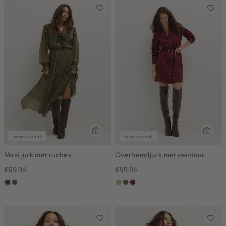
new arrival
new arrival
Maxi jurk met ruches
Overhemdjurk met ceintuur
€69.95
€59.95
groen,
middenbruin
lichtzand
middenbruin
bordeaux
olijf,
midden