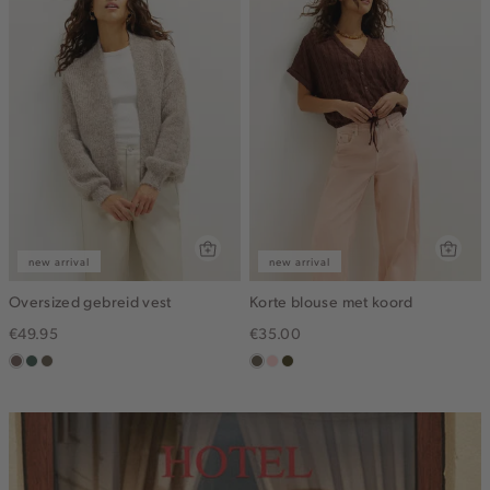
new arrival
new arrival
Oversized gebreid vest
Korte blouse met koord
€49.95
€35.00
taupe
groen,
bruin
middenbruin
pink
groen,
grijs
gemêleerd
clay
olijf,
midden