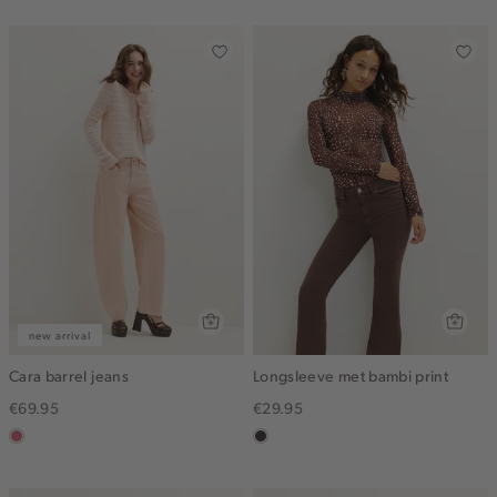
gemêleerd
new arrival
Cara barrel jeans
Longsleeve met bambi print
€69.95
€29.95
rose,
choco
vintage