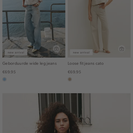
new arrival
new arrival
Geborduurde wide leg jeans
Loose fit jeans cato
€69.95
€69.95
blauw,
zand
used
light