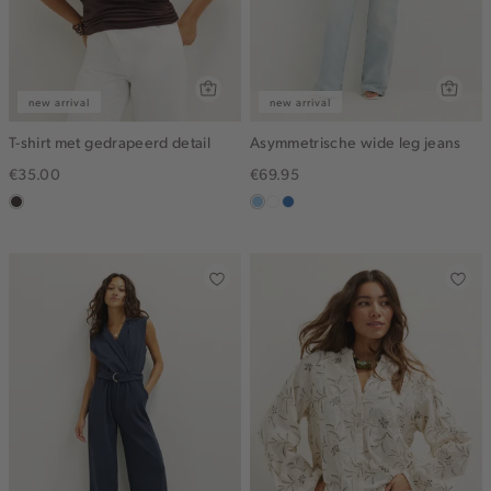
new arrival
new arrival
T-shirt met gedrapeerd detail
Asymmetrische wide leg jeans
€35.00
€69.95
choco
blauw,
wit
blauw,
used
used
light
middle