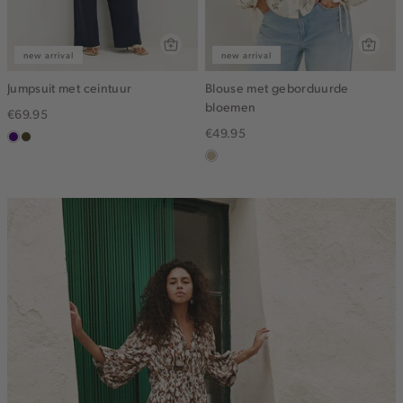
new arrival
new arrival
Jumpsuit met ceintuur
Blouse met geborduurde
bloemen
€69.95
€49.95
indigo
groen,
olijf,
lichtzand
midden