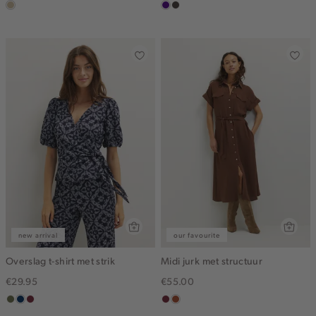
lichtzand
indigo
choco
new arrival
our favourite
Overslag t-shirt met strik
Midi jurk met structuur
€29.95
€55.00
groen,
donkerblauw
brique
bordeaux
bruin