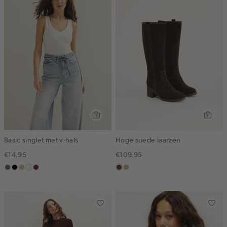
Basic singlet met v-hals
Hoge suede laarzen
€14.95
€109.95
middenbruin
zwart
lichtzand
wit,
bordeaux
donkerbruin
zand
off-
white