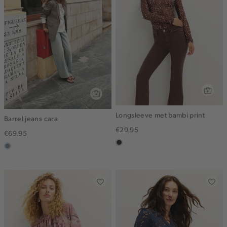
Longsleeve met bambi print
Barrel jeans cara
€29.95
€69.95
choco
dusty
blue