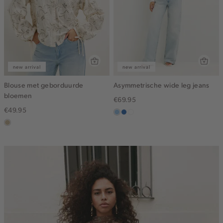
new arrival
new arrival
Blouse met geborduurde
Asymmetrische wide leg jeans
bloemen
€69.95
€49.95
blauw,
blauw,
wit
lichtzand
used
used
light
middle