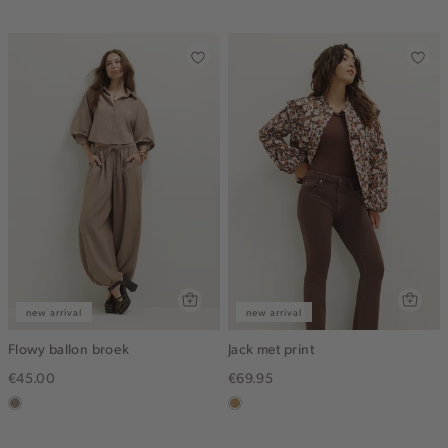
dark
new arrival
new arrival
Flowy ballon broek
Jack met print
€45.00
€69.95
taupe,
camel
dark