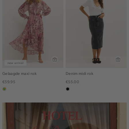
new arrival
Gelaagde maxi rok
Denim midi rok
€59.95
€55.00
meerkleurig
zwart,
used
middle