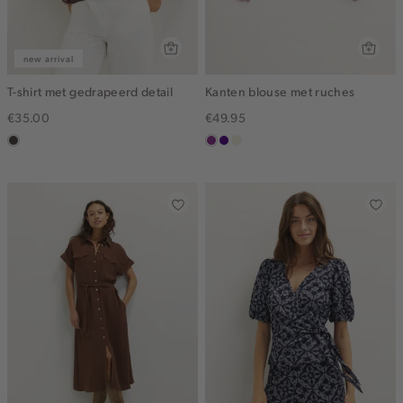
new arrival
T-shirt met gedrapeerd detail
Kanten blouse met ruches
€35.00
€49.95
choco
middenpaars
indigo
ecru