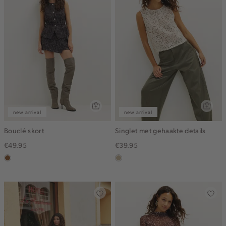
new arrival
new arrival
Bouclé skort
Singlet met gehaakte details
€49.95
€39.95
deepmocca
lichtzand