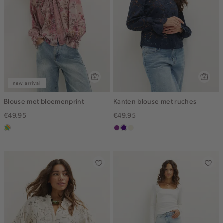
new arrival
Blouse met bloemenprint
Kanten blouse met ruches
€49.95
€49.95
meerkleurig
middenpaars
indigo
ecru