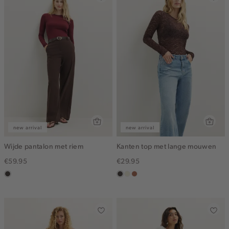
new arrival
new arrival
Wijde pantalon met riem
Kanten top met lange mouwen
€59.95
€29.95
choco
choco
ecru
terracotta