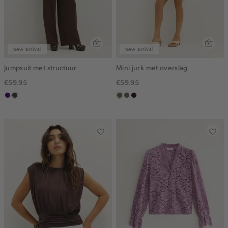
new arrival
new arrival
Jumpsuit met structuur
Mini jurk met overslag
€59.95
€59.95
indigo
choco
groen,
middenbruin
bordeaux,
olijf
donker