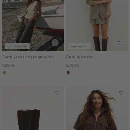
our favourite
new arrival
Barrel jeans met panterprint
Geruite blazer
€69.95
€79.95
meerkleurig
bruin