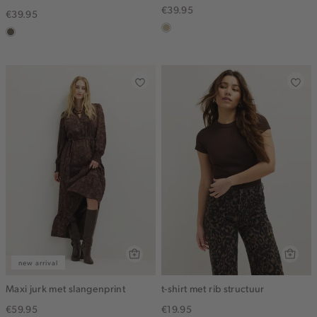
€39.95
€39.95
lichtzand
middenbruin
new arrival
Maxi jurk met slangenprint
t-shirt met rib structuur
€59.95
€19.95