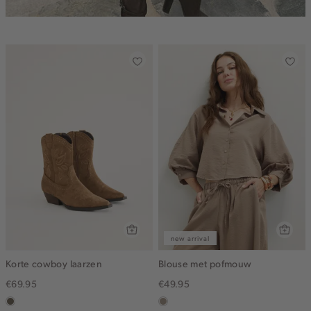
new arrival
Korte cowboy laarzen
Blouse met pofmouw
€69.95
€49.95
middenbruin
taupe,