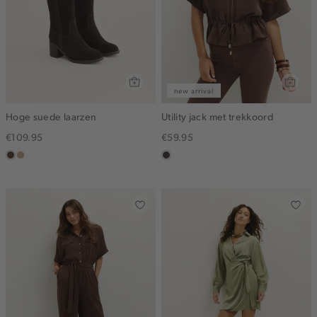
new arrival
Hoge suede laarzen
Utility jack met trekkoord
€109.95
€59.95
donkerbruin
zand
choco