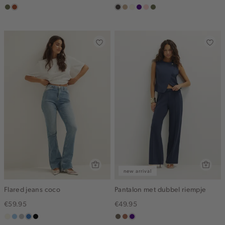
groen,
bruin
choco
zand
wit,
indigo
pink
groen,
olijf
gemêleerd
off-
clay
olijf
white
new arrival
Flared jeans coco
Pantalon met dubbel riempje
€59.95
€49.95
wit,
lichtblauw
grijs,
middenblauw
zwart,
middenbruin
terracotta
indigo