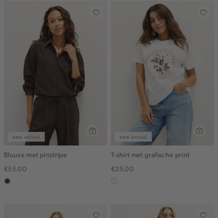
new arrival
new arrival
Blouse met pinstripe
T-shirt met grafische print
€55.00
€25.00
choco
wit,
off-
white