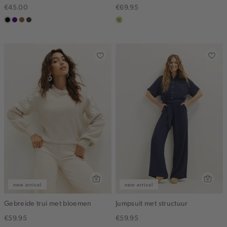
€45.00
€69.95
zwart
indigo
deepmocca
choco
meerkleurig
new arrival
new arrival
Gebreide trui met bloemen
Jumpsuit met structuur
€59.95
€59.95