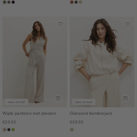
groen,
middenbruin
bordeaux,
bruin
donkerkhaki
lichtzand
olijf
donker
new arrival
new arrival
Wijde pantalon met plooien
Glanzend bomberjack
€59.95
€59.95
zand
choco
meerkleurig
lichtzand