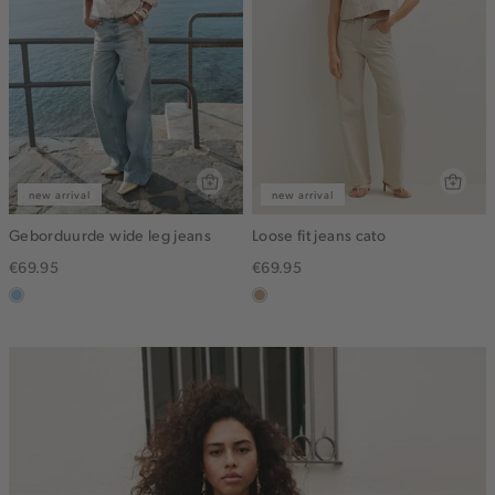
new arrival
new arrival
Geborduurde wide leg jeans
Loose fit jeans cato
€69.95
€69.95
blauw,
zand
used
light