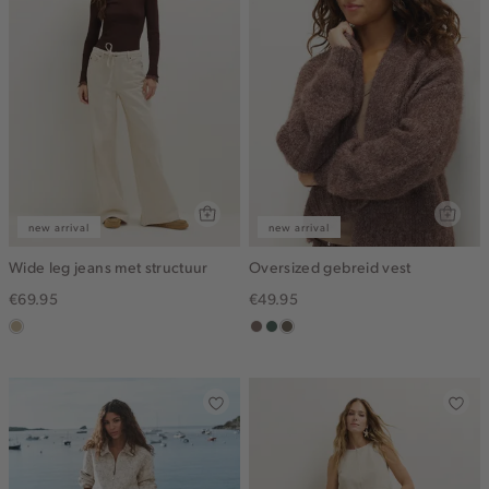
new arrival
new arrival
Wide leg jeans met structuur
Oversized gebreid vest
€69.95
€49.95
lichtzand
taupe
groen,
bruin
grijs
gemêleerd