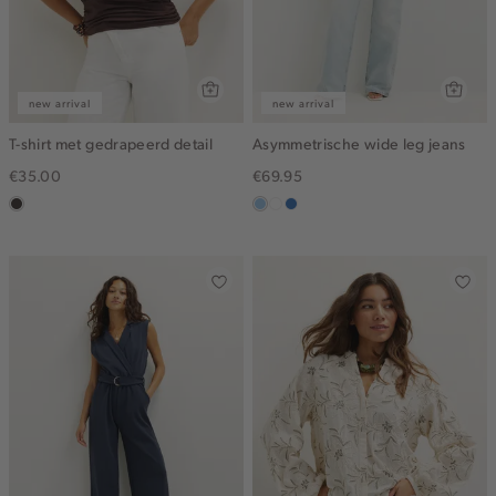
new arrival
new arrival
T-shirt met gedrapeerd detail
Asymmetrische wide leg jeans
€35.00
€69.95
choco
blauw,
wit
blauw,
used
used
light
middle