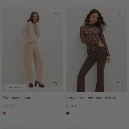
gemêleerd
new arrival
Cara barrel jeans
Longsleeve met bambi print
€69.95
€29.95
rose,
choco
vintage