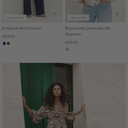
new arrival
new arrival
Jumpsuit met ceintuur
Blouse met geborduurde
bloemen
€69.95
€49.95
indigo
groen,
olijf,
lichtzand
midden