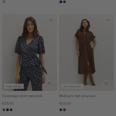
lichtzand
indigo
choco
new arrival
our favourite
Overslag t-shirt met strik
Midi jurk met structuur
€29.95
€55.00
groen,
donkerblauw
brique
bordeaux
bruin