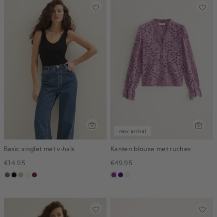
new arrival
Basic singlet met v-hals
Kanten blouse met ruches
€14.95
€49.95
middenbruin
zwart
lichtzand
wit,
bordeaux
middenpaars
indigo
ecru
off-
white