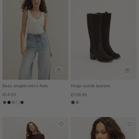
Basic singlet met v-hals
Hoge suede laarzen
€14.95
€109.95
middenbruin
zwart
lichtzand
wit,
bordeaux
donkerbruin
zand
off-
white