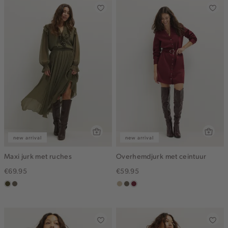
new arrival
new arrival
Maxi jurk met ruches
Overhemdjurk met ceintuur
€69.95
€59.95
groen,
middenbruin
lichtzand
middenbruin
bordeaux
olijf,
midden