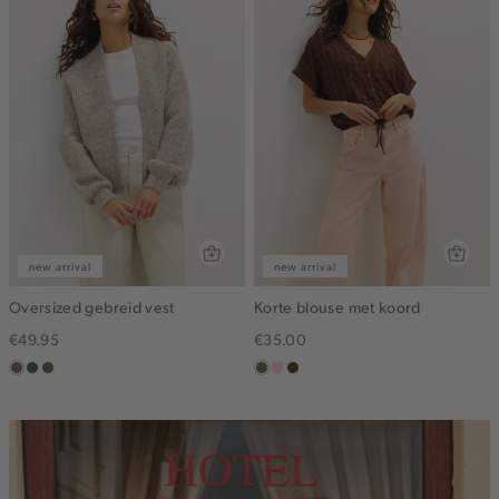
new arrival
new arrival
Oversized gebreid vest
Korte blouse met koord
€49.95
€35.00
taupe
groen,
bruin
middenbruin
pink
groen,
grijs
gemêleerd
clay
olijf,
midden