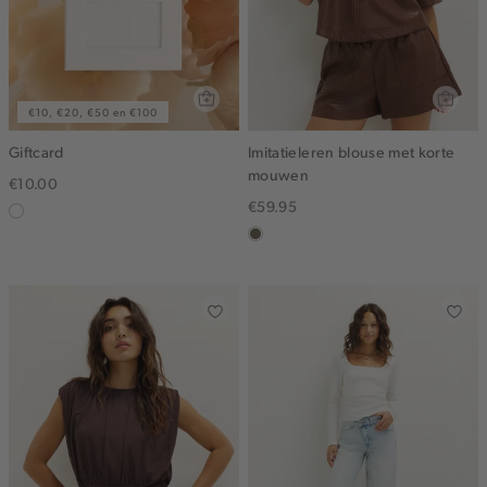
€10, €20, €50 en €100
Giftcard
Imitatieleren blouse met korte
mouwen
€10.00
€59.95
graphic
middenbruin