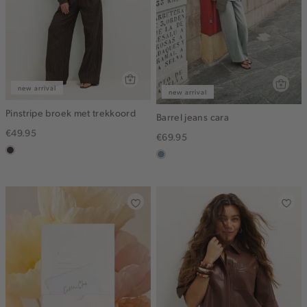
new arrival
new arrival
Pinstripe broek met trekkoord
Barrel jeans cara
€49.95
€69.95
choco
dusty
blue