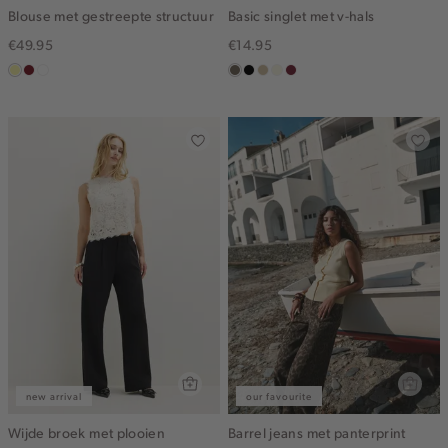
Blouse met gestreepte structuur
Basic singlet met v-hals
€49.95
€14.95
lichtgeel
rood,
blauw,
middenbruin
zwart
lichtzand
wit,
bordeaux
kers
ijs
off-
white
new arrival
our favourite
Wijde broek met plooien
Barrel jeans met panterprint