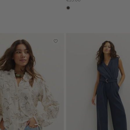
€35.00
choco