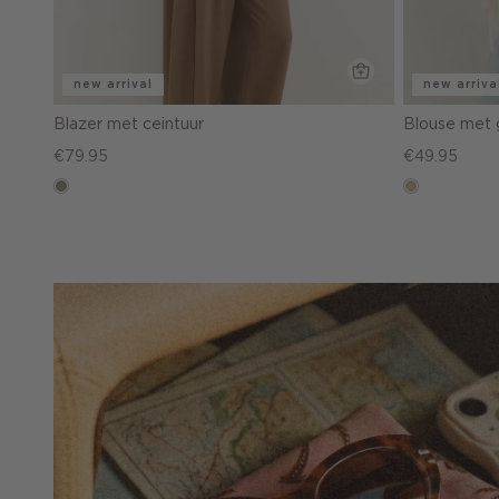
new arrival
new arriva
Blazer met ceintuur
Blouse met
€79.95
€49.95
taupe,
lichtzand
dark