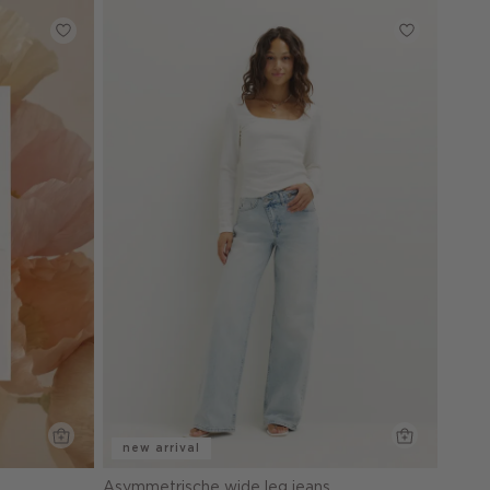
new arrival
Asymmetrische wide leg jeans