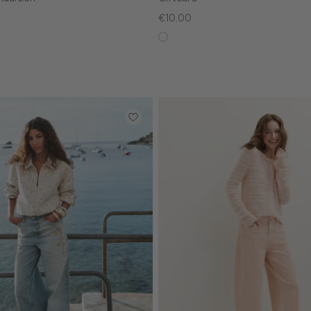
€10.00
in
graphic