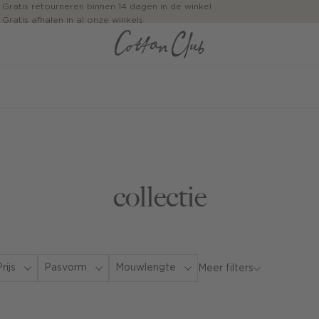
Gratis retourneren binnen 14 dagen in de winkel
Gratis afhalen in al onze winkels
Jouw bestelling wordt binnen 1 tot 5 dagen bezorgd
Betaal zoals jij wilt: o.a. iDEAL | Wero, Riverty, Apple pay & creditcard
collectie
rijs
Pasvorm
Mouwlengte
Meer filters