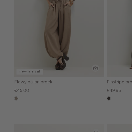
new arrival
Flowy ballon broek
Pinstripe b
€45.00
€49.95
taupe,
choco
dark