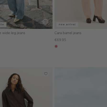
ite
new arrival
 wide leg jeans
Cara barrel jeans
€69.95
rose,
vintage