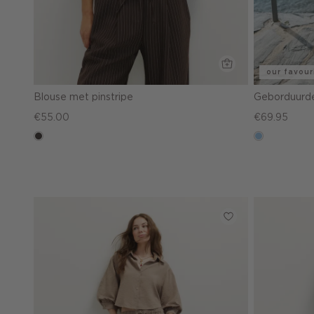
our favour
Blouse met pinstripe
Geborduurde
€55.00
€69.95
choco
blauw,
used
light