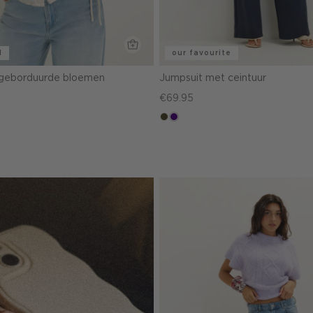
l
our favourite
 geborduurde bloemen
Jumpsuit met ceintuur
€69.95
groen,
indigo
olijf,
midden