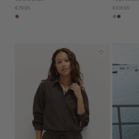
€79.95
€109.95
bruin
zand
donkerbru