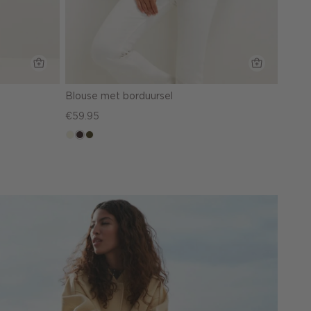
Blouse met borduursel
€59.95
ecru
choco,
groen,
donker
olijf,
midden