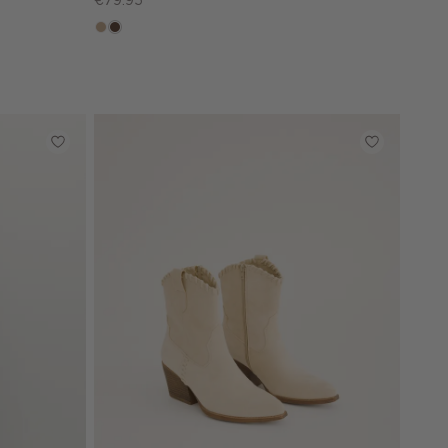
€79.95
zand
donkerbruin