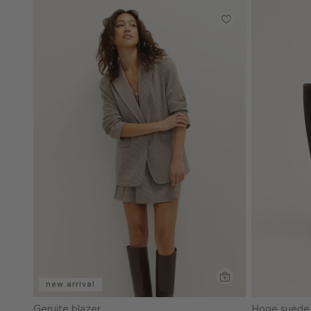
new arrival
Geruite blazer
Hoge suede 