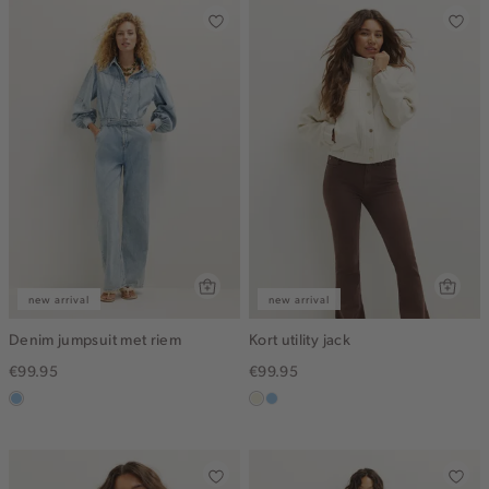
new arrival
new arrival
Denim jumpsuit met riem
Kort utility jack
€99.95
€99.95
blauw,
ecru
lichtblauw
used
light