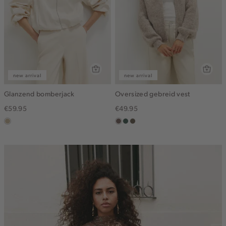
new arrival
new arrival
Glanzend bomberjack
Oversized gebreid vest
€59.95
€49.95
lichtzand
taupe
groen,
bruin
grijs
gemêleerd