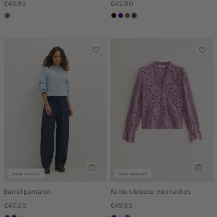
€49.95
€45.00
middenbruin
zwart
indigo
deepmocca
choco
new arrival
new arrival
Barrel pantalon
Kanten blouse met ruches
€45.00
€49.95