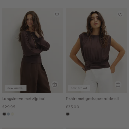
new arrival
new arrival
Longsleeve met zijplooi
T-shirt met gedrapeerd detail
€29.95
€35.00
choco
blauw,
wit,
choco
ijs
off-
white