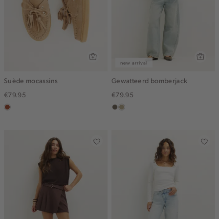
new arrival
Suède mocassins
Gewatteerd bomberjack
€79.95
€79.95
bruin
middenbruin
lichtkhaki