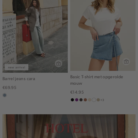
new arrival
Basic T-shirt met opgerolde
Barrel jeans cara
mouw
€69.95
€14.95
dusty
+3
zwart
middenpaars
choco
terracotta
vanille
wit
lichtzand
blue
geel