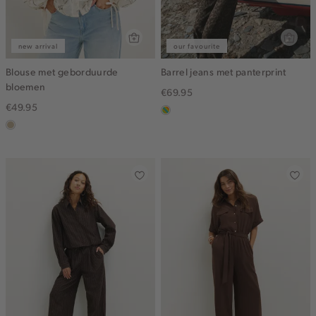
new arrival
our favourite
Blouse met geborduurde
Barrel jeans met panterprint
bloemen
€69.95
€49.95
meerkleurig
lichtzand