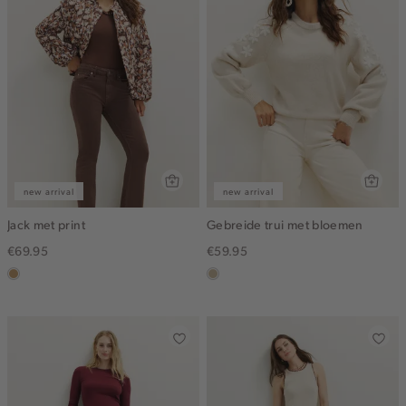
new arrival
new arrival
Jack met print
Gebreide trui met bloemen
€69.95
€59.95
camel
lichtzand