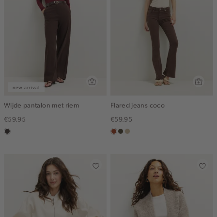
new arrival
Wijde pantalon met riem
Flared jeans coco
€59.95
€59.95
choco
bruin
donkerkhaki
lichtzand