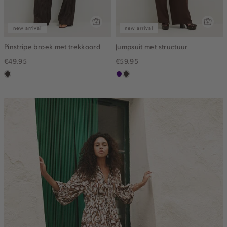
new arrival
new arrival
Pinstripe broek met trekkoord
Jumpsuit met structuur
€49.95
€59.95
choco
indigo
choco