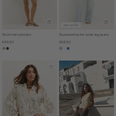
new arrival
Skort met plooien
Asymmetrische wide leg jeans
€49.95
€69.95
zand
choco
blauw,
wit
blauw,
gemêleerd
used
used
light
middle