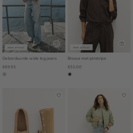
new arrival
new arrival
Geborduurde wide leg jeans
Blouse met pinstripe
€69.95
€55.00
blauw,
choco
used
light