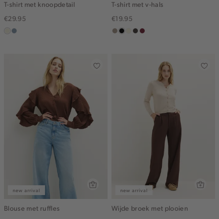
T-shirt met knoopdetail
T-shirt met v-hals
€29.95
€19.95
ecru
dusty
taupe,
zwart
wit,
choco
bordeaux
blue
dark
off-
white
new arrival
new arrival
Blouse met ruffles
Wijde broek met plooien