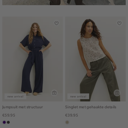
new arrival
new arrival
Jumpsuit met structuur
Singlet met gehaakte details
€59.95
€39.95
indigo
choco
lichtzand