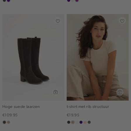
choco
indigo
indigo
ecru
middenpaars
Hoge suede laarzen
t-shirt met rib structuur
€109.95
€19.95
donkerbruin
zand
choco
zand
wit,
indigo
pink
groen,
gemêleerd
off-
clay
olijf