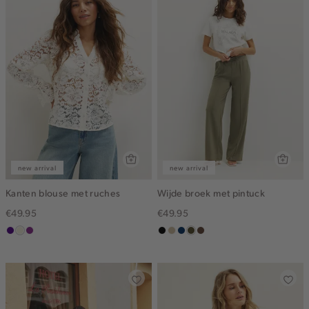
new arrival
new arrival
Kanten blouse met ruches
Wijde broek met pintuck
€49.95
€49.95
indigo
ecru
middenpaars
zwart
lichtzand
donkerblauw
groen,
donkerbruin
olijf,
midden