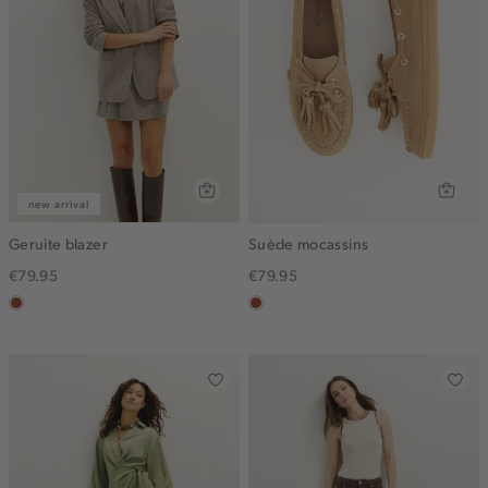
new arrival
Geruite blazer
Suède mocassins
€79.95
€79.95
bruin
bruin