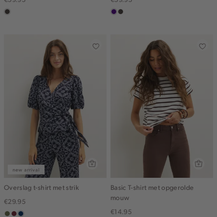
choco
indigo
choco
new arrival
Overslag t-shirt met strik
Basic T-shirt met opgerolde
mouw
€29.95
€14.95
groen,
brique
donkerblauw