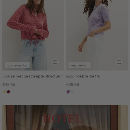
our favourite
new arrival
Blouse met gestreepte structuur
Ajour gebreide trui
€49.95
€39.95
lichtgeel
rood,
blauw,
lila
ecru
kers
ijs