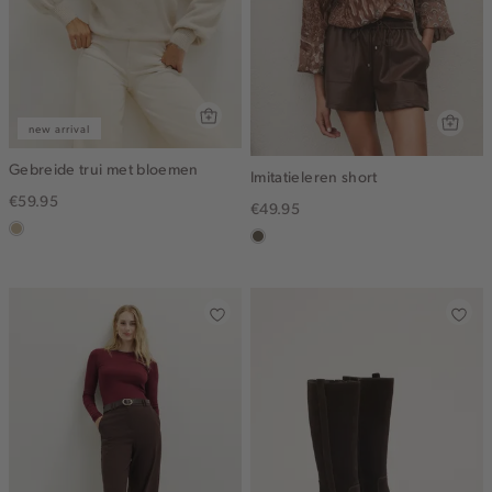
new arrival
Gebreide trui met bloemen
Imitatieleren short
€59.95
€49.95
lichtzand
middenbruin