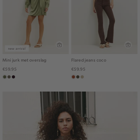
new arrival
Mini jurk met overslag
Flared jeans coco
€59.95
€59.95
groen,
middenbruin
bordeaux,
bruin
donkerkhaki
lichtzand
olijf
donker