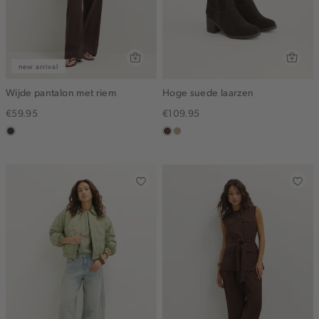
new arrival
Wijde pantalon met riem
Hoge suede laarzen
€59.95
€109.95
choco
donkerbruin
zand