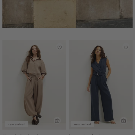
new arrival
new arrival