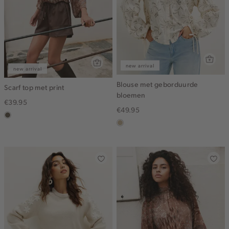
new arrival
new arrival
Blouse met geborduurde
Scarf top met print
bloemen
€39.95
€49.95
middenbruin
lichtzand