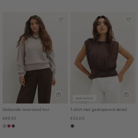
blue
blue
new arrival
Gebreide oversized trui
T-shirt met gedrapeerd detail
€49.95
€35.00
taupe,
rose,
choco
choco
middle
donker