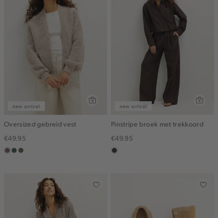
new arrival
new arrival
Oversized gebreid vest
Pinstripe broek met trekkoord
€49.95
€49.95
taupe
groen,
bruin
choco
grijs
gemêleerd