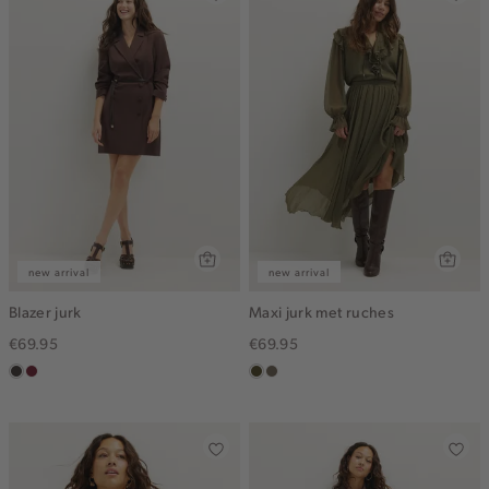
new arrival
new arrival
Blazer jurk
Maxi jurk met ruches
€69.95
€69.95
choco
bordeaux
groen,
middenbruin
olijf,
midden