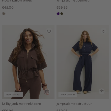
Flowy ballon broek
Jumpsuit met ceintuur
€45.00
€69.95
taupe,
indigo
groen,
dark
olijf,
midden
new arrival
new arrival
Utility jack met trekkoord
Jumpsuit met structuur
€59.95
€59.95