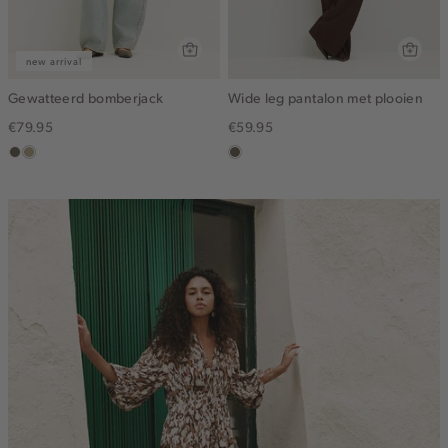
new arrival
Gewatteerd bomberjack
Wide leg pantalon met plooien
€79.95
€59.95
middenbruin
lichtkhaki
middenbruin