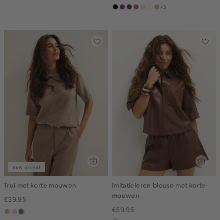
+3
olijf
zwart
middenpaars
choco
terracotta
vanille
wit
lichtzand
geel
new arrival
Trui met korte mouwen
Imitatieleren blouse met korte
mouwen
€39.95
€59.95
lichtzand
lichtroze
lichtbruin