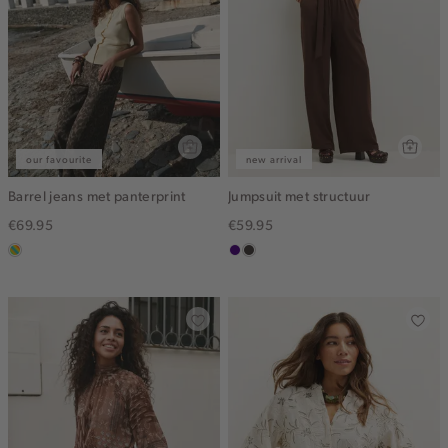
our favourite
new arrival
Barrel jeans met panterprint
Jumpsuit met structuur
€69.95
€59.95
meerkleurig
indigo
choco