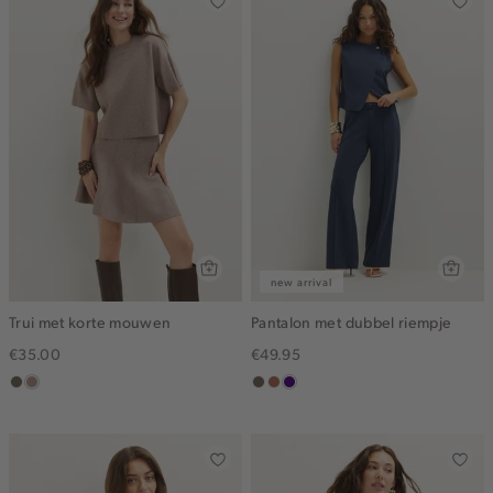
new arrival
Trui met korte mouwen
Pantalon met dubbel riempje
€35.00
€49.95
middenbruin
taupe,
middenbruin
terracotta
indigo
melee