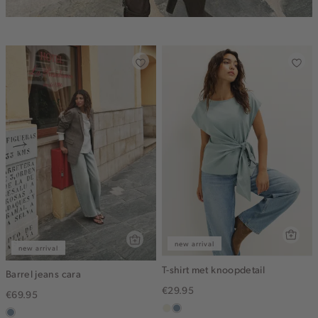
new arrival
new arrival
T-shirt met knoopdetail
Barrel jeans cara
€29.95
€69.95
ecru
dusty
dusty