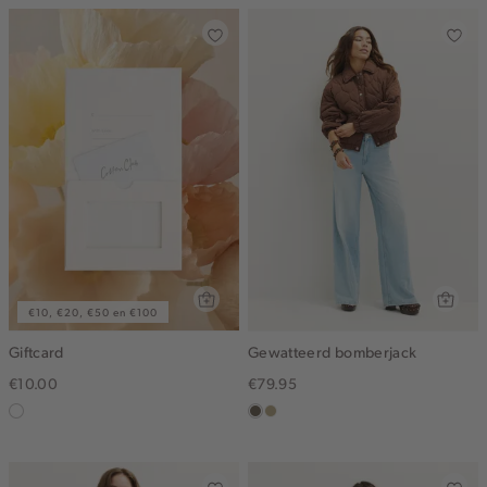
€10, €20, €50 en €100
Giftcard
Gewatteerd bomberjack
€10.00
€79.95
graphic
middenbruin
lichtkhaki