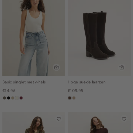
Basic singlet met v-hals
Hoge suede laarzen
€14.95
€109.95
middenbruin
zwart
lichtzand
wit,
bordeaux
donkerbruin
zand
off-
white