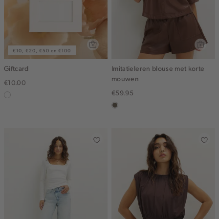
€10, €20, €50 en €100
Giftcard
Imitatieleren blouse met korte
mouwen
€10.00
€59.95
graphic
middenbruin