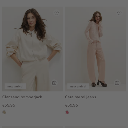
gemêleerd
new arrival
new arrival
Glanzend bomberjack
Cara barrel jeans
€59.95
€69.95
lichtzand
rose,
vintage