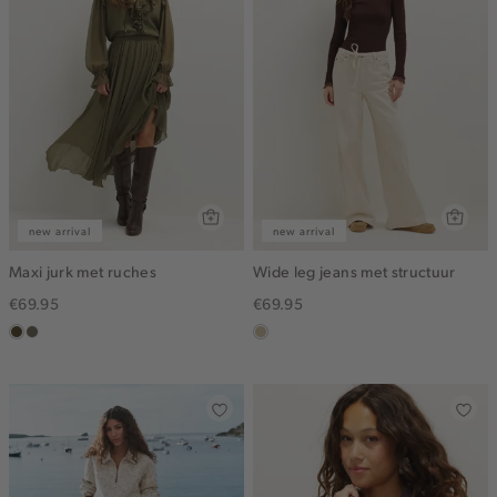
new arrival
new arrival
Maxi jurk met ruches
Wide leg jeans met structuur
€69.95
€69.95
groen,
middenbruin
lichtzand
olijf,
midden