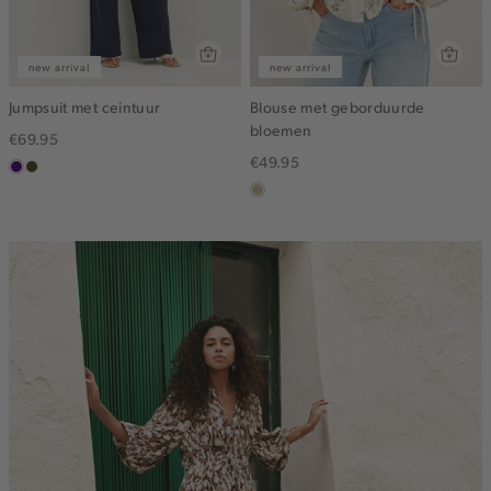
new arrival
new arrival
Jumpsuit met ceintuur
Blouse met geborduurde
bloemen
€69.95
€49.95
indigo
groen,
olijf,
lichtzand
midden