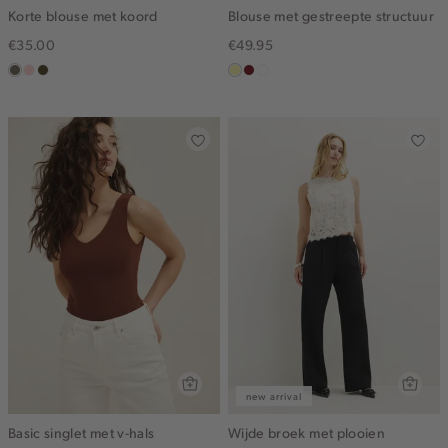
Korte blouse met koord
Blouse met gestreepte structuur
€35.00
€49.95
middenbruin
pink
groen,
lichtgeel
rood,
blauw,
clay
olijf,
kers
ijs
midden
new arrival
Basic singlet met v-hals
Wijde broek met plooien