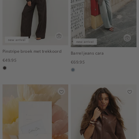
new arrival
new arrival
Pinstripe broek met trekkoord
Barrel jeans cara
€49.95
€69.95
choco
dusty
blue