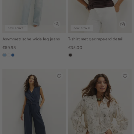
new arrival
new arrival
Asymmetrische wide leg jeans
T-shirt met gedrapeerd detail
€69.95
€35.00
blauw,
wit
blauw,
choco
used
used
light
middle