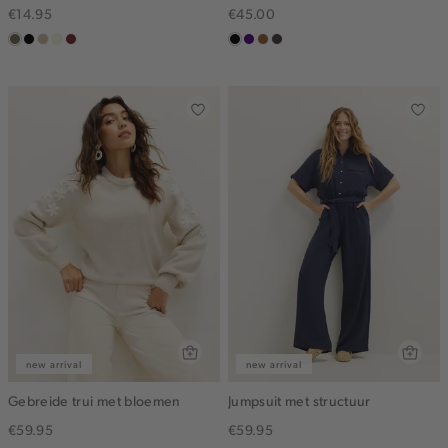
€14.95
€45.00
middenbruin
zwart
lichtzand
wit,
bordeaux
zwart
indigo
deepmocca
choco
off-
white
new arrival
new arrival
Gebreide trui met bloemen
Jumpsuit met structuur
€59.95
€59.95