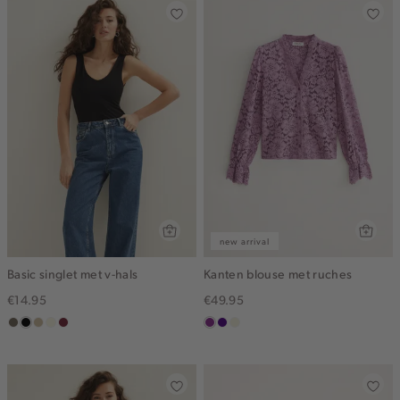
new arrival
Basic singlet met v-hals
Kanten blouse met ruches
€14.95
€49.95
middenbruin
zwart
lichtzand
wit,
bordeaux
middenpaars
indigo
ecru
off-
white