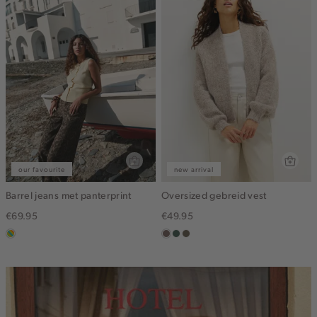
our favourite
new arrival
Barrel jeans met panterprint
Oversized gebreid vest
€69.95
€49.95
meerkleurig
taupe
groen,
bruin
grijs
gemêleerd