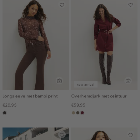
new arrival
Longsleeve met bambi print
Overhemdjurk met ceintuur
€29.95
€59.95
choco
lichtzand
middenbruin
bordeaux