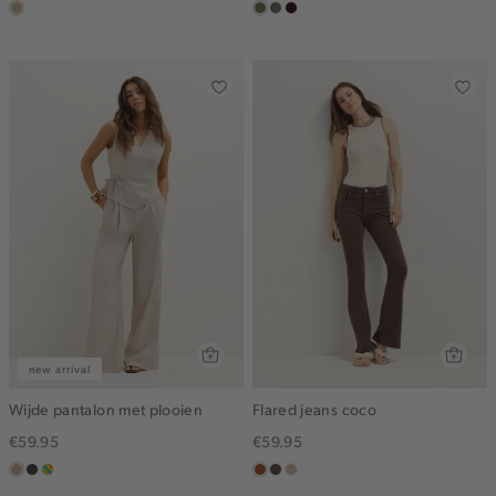
zand
groen,
middenbruin
bordeaux,
olijf
donker
new arrival
Wijde pantalon met plooien
Flared jeans coco
€59.95
€59.95
zand
choco
meerkleurig
bruin
donkerkhaki
lichtzand