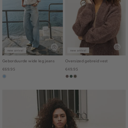
new arrival
new arrival
Geborduurde wide leg jeans
Oversized gebreid vest
€69.95
€49.95
blauw,
taupe
groen,
bruin
used
grijs
gemêleerd
light