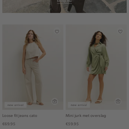
shop nu
new arrival
new arrival
Loose fit jeans cato
Mini jurk met overslag
€69.95
€59.95