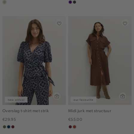
lichtzand
indigo
choco
new arrival
our favourite
Overslag t-shirt met strik
Midi jurk met structuur
€29.95
€55.00
groen,
donkerblauw
brique
bordeaux
bruin