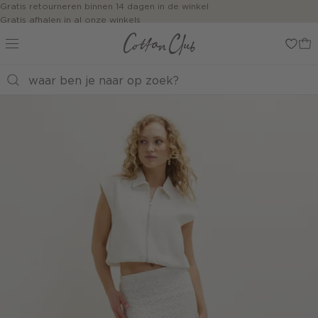
Navigeer
Gratis retourneren binnen 14 dagen in de winkel
Gratis afhalen in al onze winkels
direct naar
Jouw bestelling wordt binnen 1 tot 5 dagen bezorgd
de
Betaal zoals jij wilt: o.a. iDEAL | Wero, Riverty, Apple pay & creditcard
hoofdinhoud
Open de
zoekbalk
Navigeer
direct
naar de
footer