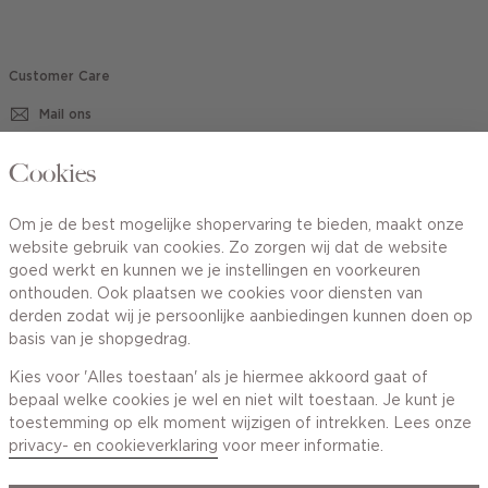
Customer Care
Mail ons
020 - 3412 670
Cookies
Van maandag t/m vrijdag van 8.30 uur tot 18.00 uur.
Om je de best mogelijke shopervaring te bieden, maakt onze
website gebruik van cookies. Zo zorgen wij dat de website
Service
goed werkt en kunnen we je instellingen en voorkeuren
onthouden. Ook plaatsen we cookies voor diensten van
derden zodat wij je persoonlijke aanbiedingen kunnen doen op
Wij zijn Cotton Club
basis van je shopgedrag.
Kies voor 'Alles toestaan' als je hiermee akkoord gaat of
Topcategorieën voor jou
bepaal welke cookies je wel en niet wilt toestaan. Je kunt je
toestemming op elk moment wijzigen of intrekken. Lees onze
privacy- en cookieverklaring
voor meer informatie.