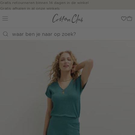
Navigeer
Gratis retourneren binnen 14 dagen in de winkel
Gratis afhalen in al onze winkels
direct naar
Jouw bestelling wordt binnen 1 tot 5 dagen bezorgd
de
Betaal zoals jij wilt: o.a. iDEAL | Wero, Riverty, Apple pay & creditcard
hoofdinhoud
Open de
zoekbalk
Navigeer
direct
naar de
footer