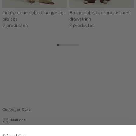
Lichtgroene ribbed lounge co-
Bruine ribbed co-ord set met
ord set
drawstring
2 producten
2 producten
Customer Care
Mail ons
020 - 3412 670