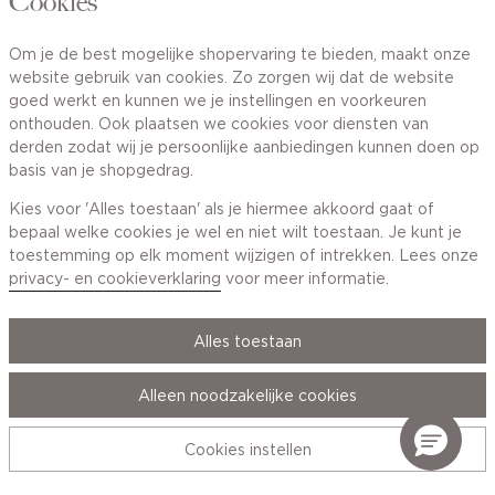
Cookies
Van maandag t/m vrijdag van 8.30 uur tot 18.00 uur.
Om je de best mogelijke shopervaring te bieden, maakt onze
website gebruik van cookies. Zo zorgen wij dat de website
Service
goed werkt en kunnen we je instellingen en voorkeuren
onthouden. Ook plaatsen we cookies voor diensten van
derden zodat wij je persoonlijke aanbiedingen kunnen doen op
Wij zijn Cotton Club
basis van je shopgedrag.
Kies voor 'Alles toestaan' als je hiermee akkoord gaat of
Topcategorieën voor jou
bepaal welke cookies je wel en niet wilt toestaan. Je kunt je
toestemming op elk moment wijzigen of intrekken. Lees onze
privacy- en cookieverklaring
voor meer informatie.
Alles toestaan
Privacy- en cookieverklaring
Algemene Voorwaarden
Alleen noodzakelijke cookies
© 2026 Cotton Club Alle Rechten Voorbehouden
Cookies instellen