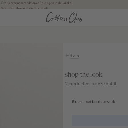
Gratis retourneren binnen 14 dagen in de winkel
Gratis afhalen in al onze winkels
Jouw bestelling wordt binnen 1 tot 5 dagen bezorgd
Betaal zoals jij wilt: o.a. iDEAL | Wero, Riverty, Apple pay & creditcard
Home
shop the look
2 producten in deze outfit
Blouse met borduurwerk