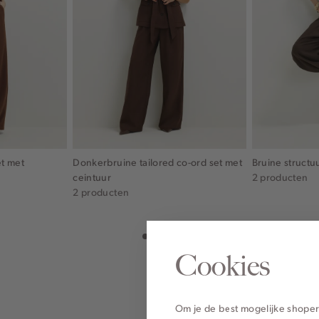
et met
Donkerbruine tailored co-ord set met
Bruine structu
ceintuur
2 producten
2 producten
Cookies
Om je de best mogelijke shoper