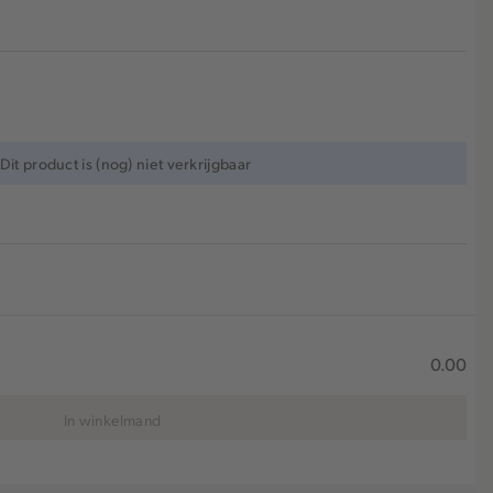
Dit product is (nog) niet verkrijgbaar
0.00
In winkelmand