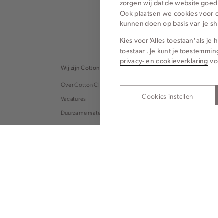
zorgen wij dat de website goed
Ook plaatsen we cookies voor d
kunnen doen op basis van je s
Kies voor 'Alles toestaan' als j
toestaan. Je kunt je toestemmin
privacy- en cookieverklaring
vo
Wij zijn Cotton Club
Topcategor
Over Cotton Club
Blouses
Cookies instellen
Vacatures
Tops
Duurzame materialen
Broeken
Onze winkels
Jeans
Cotton Club België
T-shirts