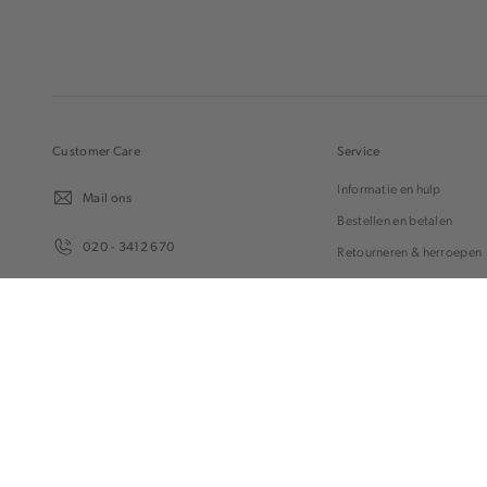
Customer Care
Service
Informatie en hulp
Mail ons
Bestellen en betalen
020 - 3412 670
Retourneren & herroepen
Klachten
Van maandag t/m vrijdag van 8.30
Cadeaubon
uur tot 18.00 uur.
© 2026 Cotton Club Alle Rechten Voorbehouden