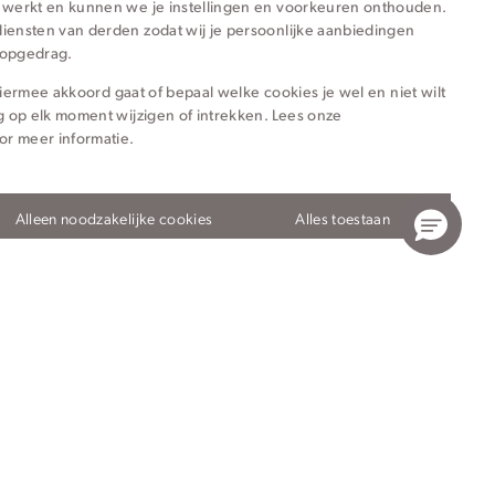
 werkt en kunnen we je instellingen en voorkeuren onthouden.
iensten van derden zodat wij je persoonlijke aanbiedingen
hopgedrag.
e hiermee akkoord gaat of bepaal welke cookies je wel en niet wilt
g op elk moment wijzigen of intrekken. Lees onze
or meer informatie.
ieën voor jou
Alleen noodzakelijke cookies
Alles toestaan
Privacy- en cookieverklaring
Algemene Voorwaarden