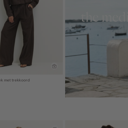
the medi
ek met trekkoord