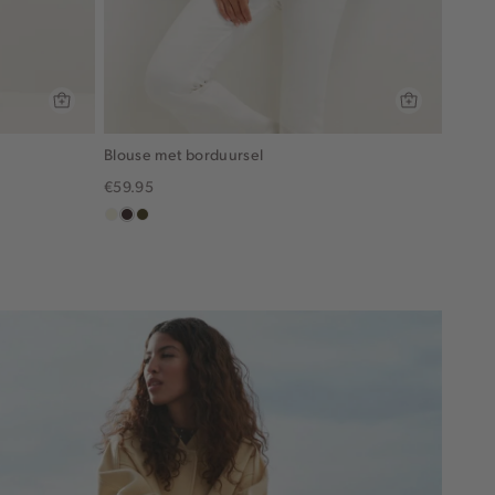
Blouse met borduursel
€59.95
ecru
choco,
groen,
donker
olijf,
midden