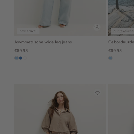
new arrival
our favourite
Asymmetrische wide leg jeans
Geborduurde 
€69.95
€69.95
blauw,
blauw,
wit
blauw,
used
used
used
light
middle
light