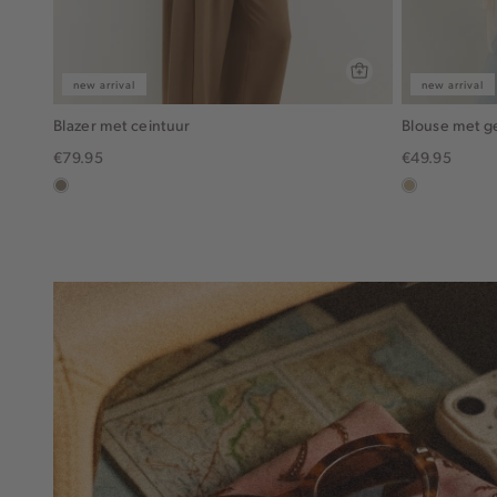
new arrival
new arrival
Blazer met ceintuur
Blouse met 
€79.95
€49.95
taupe,
lichtzand
dark