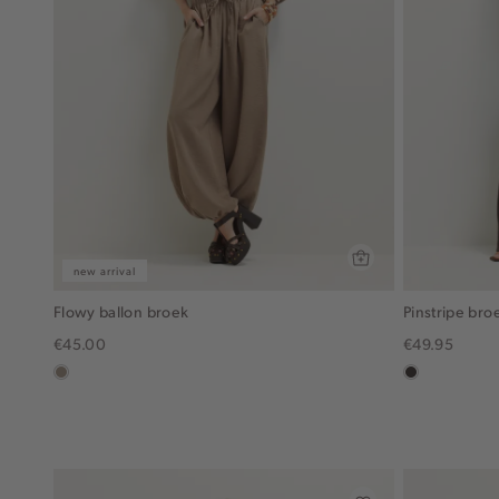
new arrival
Flowy ballon broek
Pinstripe bro
€45.00
€49.95
taupe,
choco
dark