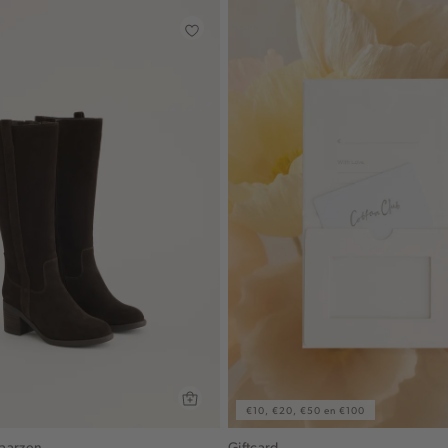
€10, €20, €50 en €100
aarzen
Giftcard