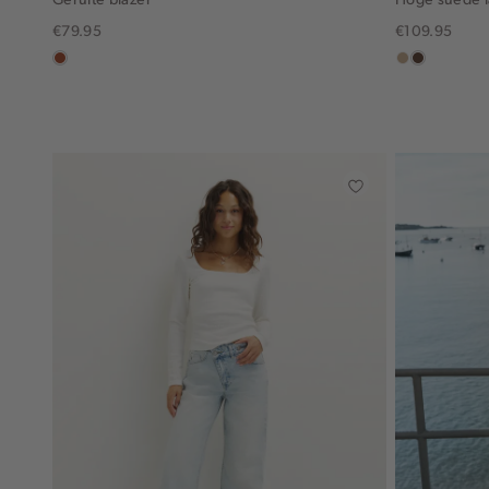
€79.95
€109.95
bruin
zand
donkerbru