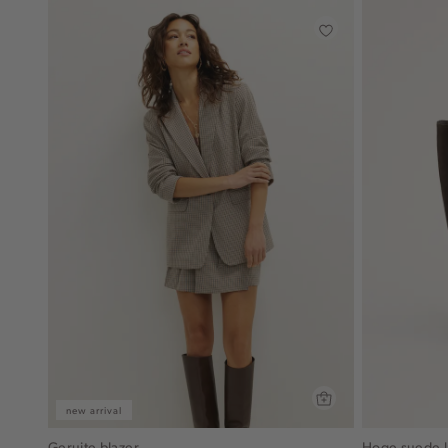
new arrival
Geruite blazer
Hoge suede l