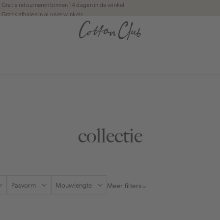
Gratis retourneren binnen 14 dagen in de winkel
Gratis afhalen in al onze winkels
Jouw bestelling wordt binnen 1 tot 5 dagen bezorgd
Betaal zoals jij wilt: o.a. iDEAL | Wero, Riverty, Apple pay & creditcard
collectie
Pasvorm
Mouwlengte
Meer filters