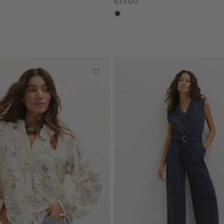
€35.00
choco