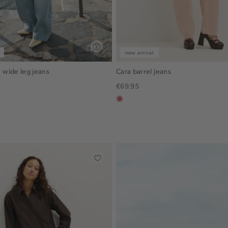
new arrival
wide leg jeans
Cara barrel jeans
€69.95
rose,
vintage