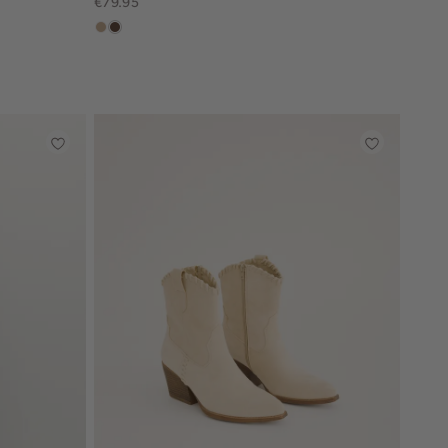
€79.95
zand
donkerbruin