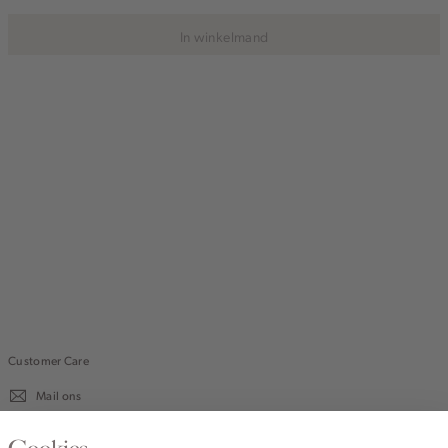
In winkelmand
Customer Care
Mail ons
020 - 3412 670