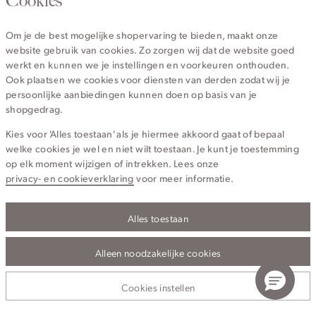
Cookies
Van maandag t/m vrijdag van 8.30 uur tot 18.00 uur.
Om je de best mogelijke shopervaring te bieden, maakt onze
website gebruik van cookies. Zo zorgen wij dat de website goed
Service
werkt en kunnen we je instellingen en voorkeuren onthouden.
Ook plaatsen we cookies voor diensten van derden zodat wij je
persoonlijke aanbiedingen kunnen doen op basis van je
Wij zijn Cotton Club
shopgedrag.
Kies voor 'Alles toestaan' als je hiermee akkoord gaat of bepaal
Topcategorieën voor jou
welke cookies je wel en niet wilt toestaan. Je kunt je toestemming
op elk moment wijzigen of intrekken. Lees onze
privacy- en cookieverklaring
voor meer informatie.
Alles toestaan
Privacy- en cookieverklaring
Algemene Voorwaarden
Alleen noodzakelijke cookies
© 2026 Cotton Club Alle Rechten Voorbehouden
Cookies instellen