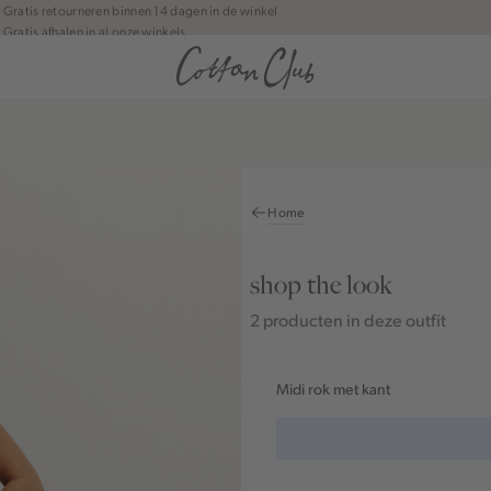
Gratis retourneren binnen 14 dagen in de winkel
Gratis afhalen in al onze winkels
Jouw bestelling wordt binnen 1 tot 5 dagen bezorgd
Betaal zoals jij wilt: o.a. iDEAL | Wero, Riverty, Apple pay & creditcard
Home
shop the look
2 producten in deze outfit
Midi rok met kant