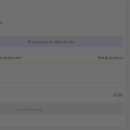
et
Dit product is uitverkocht
re producten
Bekijk product
0.00
In winkelmand