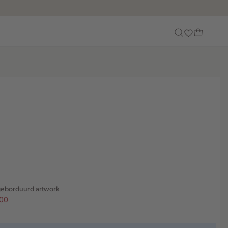
Customer Care
 geborduurd artwork
.00