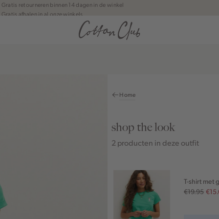
Gratis retourneren binnen 14 dagen in de winkel
Gratis afhalen in al onze winkels
Jouw bestelling wordt binnen 1 tot 5 dagen bezorgd
Betaal zoals jij wilt: o.a. iDEAL | Wero, Riverty, Apple pay & creditcard
Home
shop the look
2 producten in deze outfit
T-shirt met
€19.95
€15