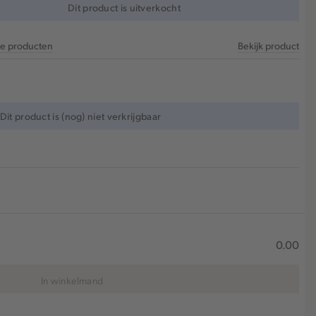
Dit product is uitverkocht
re producten
Bekijk product
Dit product is (nog) niet verkrijgbaar
0.00
In winkelmand