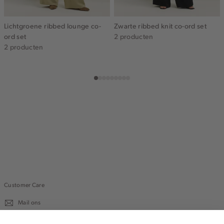
Lichtgroene ribbed lounge co-
Zwarte ribbed knit co-ord set
ord set
2 producten
2 producten
Customer Care
Mail ons