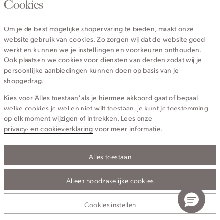
020 - 3412 670
Cookies
Van maandag t/m vrijdag van 8.30 uur tot 18.00 uur.
Om je de best mogelijke shopervaring te bieden, maakt onze
website gebruik van cookies. Zo zorgen wij dat de website goed
Service
werkt en kunnen we je instellingen en voorkeuren onthouden.
Ook plaatsen we cookies voor diensten van derden zodat wij je
persoonlijke aanbiedingen kunnen doen op basis van je
Wij zijn Cotton Club
shopgedrag.
Kies voor 'Alles toestaan' als je hiermee akkoord gaat of bepaal
Topcategorieën voor jou
welke cookies je wel en niet wilt toestaan. Je kunt je toestemming
op elk moment wijzigen of intrekken. Lees onze
privacy- en cookieverklaring
voor meer informatie.
Alles toestaan
Privacy- en cookieverklaring
Algemene Voorwaarden
Alleen noodzakelijke cookies
© 2026 Cotton Club Alle Rechten Voorbehouden
Cookies instellen