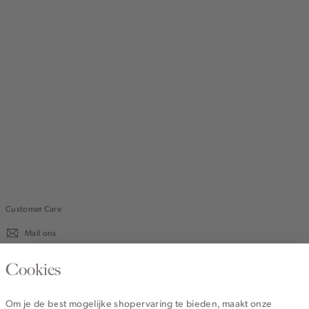
Customer Care
Mail ons
020 - 3412 670
Cookies
Van maandag t/m vrijdag van 8.30 uur tot 18.00 uur.
Om je de best mogelijke shopervaring te bieden, maakt onze