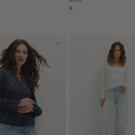
€69.95
dusty
blue