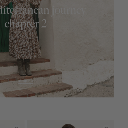
iterranean journey
chapter 2
shop nu