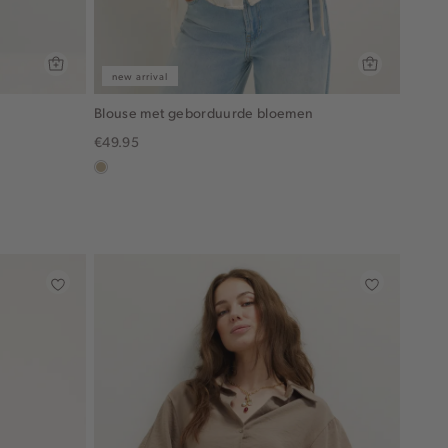
new arrival
Blouse met geborduurde bloemen
€49.95
lichtzand