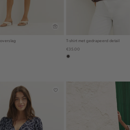
 overslag
T-shirt met gedrapeerd detail
€35.00
in
x,
choco