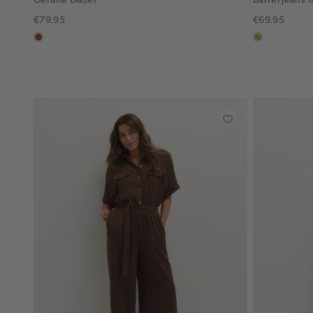
€79.95
€69.95
bruin
meerkleurig