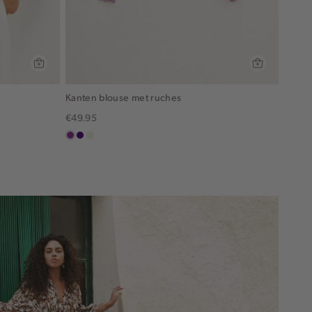
Kanten blouse met ruches
€49.95
middenpaars
indigo
ecru