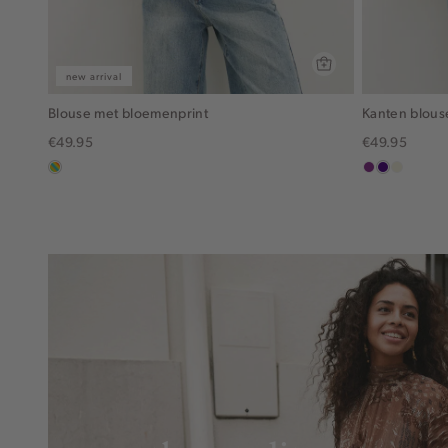
new arrival
Blouse met bloemenprint
Kanten blous
€49.95
€49.95
meerkleurig
middenpaars
indigo
ecru