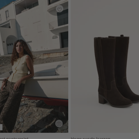
met panterprint
Hoge suede laarzen