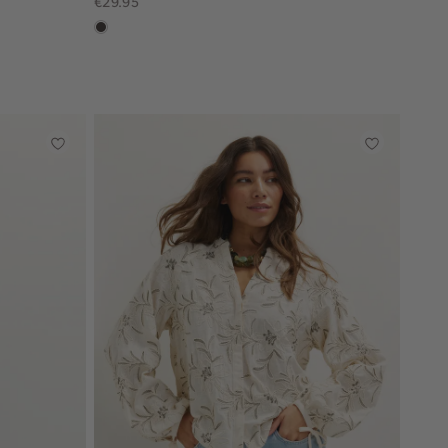
€29.95
choco