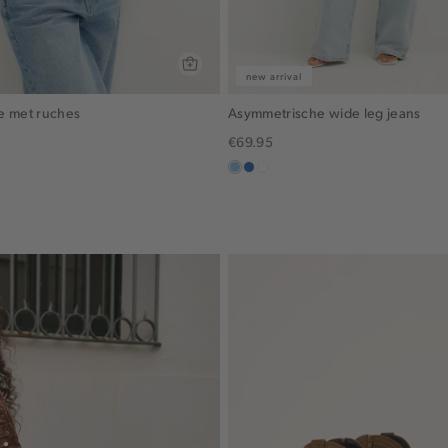
new arrival
e met ruches
Asymmetrische wide leg jeans
€69.95
blauw,
blauw,
wit
used
used
light
middle