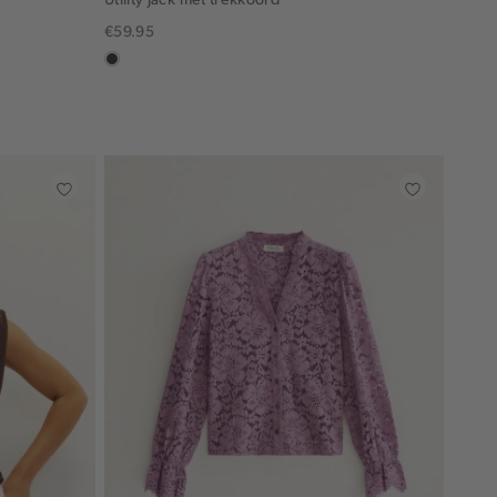
€59.95
choco