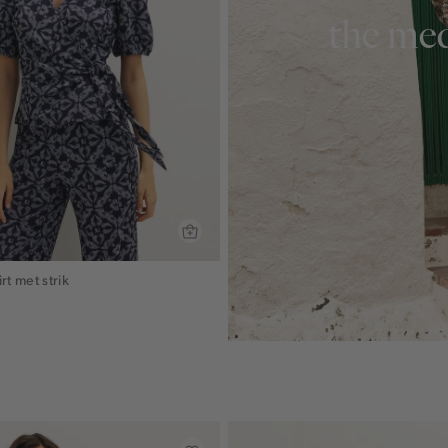
the med
rt met strik
lauw