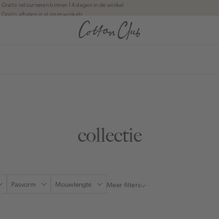
Gratis retourneren binnen 14 dagen in de winkel
Gratis afhalen in al onze winkels
Jouw bestelling wordt binnen 1 tot 5 dagen bezorgd
Betaal zoals jij wilt: o.a. iDEAL | Wero, Riverty, Apple pay & creditcard
anean journey | Chapter 1
collectie
Pasvorm
Mouwlengte
Meer filters