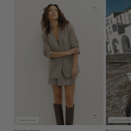
new arrival
our favourite
Geruite blazer
Barrel jeans 