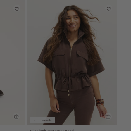
our favourite
Utility jack met trekkoord