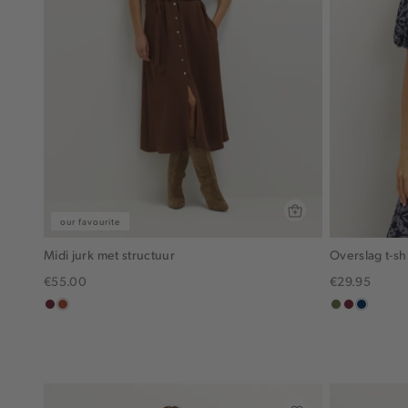
our favourite
Midi jurk met structuur
Overslag t-shi
€55.00
€29.95
bordeaux
bruin
groen,
brique
donkerb
olijf