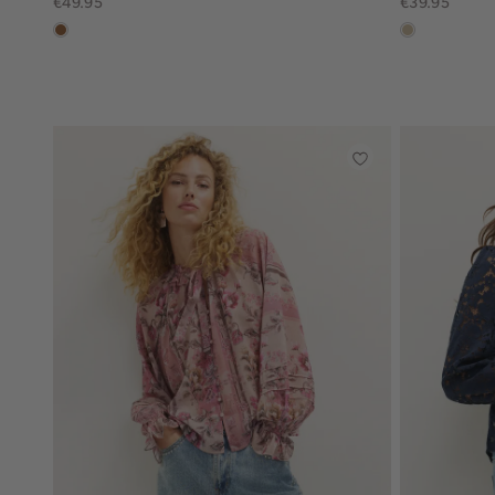
€49.95
€39.95
deepmocca
lichtzand