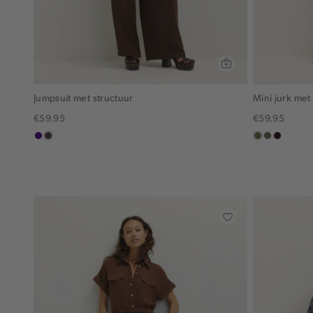
Jumpsuit met structuur
Mini jurk met
€59.95
€59.95
indigo
choco
groen,
middenbru
bordeau
olijf
donker