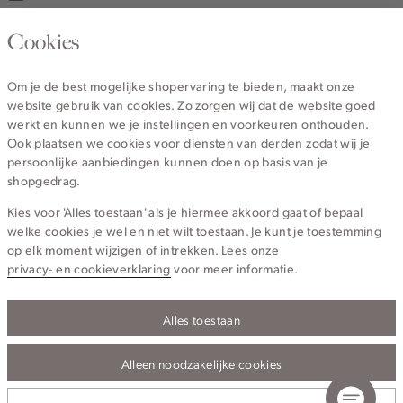
020 - 3412 670
Cookies
Van maandag t/m vrijdag van 8.30 uur tot 18.00 uur.
Om je de best mogelijke shopervaring te bieden, maakt onze
website gebruik van cookies. Zo zorgen wij dat de website goed
Service
werkt en kunnen we je instellingen en voorkeuren onthouden.
Ook plaatsen we cookies voor diensten van derden zodat wij je
persoonlijke aanbiedingen kunnen doen op basis van je
Wij zijn Cotton Club
shopgedrag.
Kies voor 'Alles toestaan' als je hiermee akkoord gaat of bepaal
Topcategorieën voor jou
welke cookies je wel en niet wilt toestaan. Je kunt je toestemming
op elk moment wijzigen of intrekken. Lees onze
privacy- en cookieverklaring
voor meer informatie.
Alles toestaan
Privacy- en cookieverklaring
Algemene Voorwaarden
Alleen noodzakelijke cookies
© 2026 Cotton Club Alle Rechten Voorbehouden