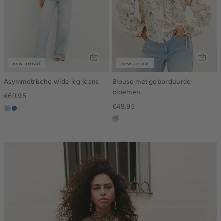
new arrival
new arrival
Asymmetrische wide leg jeans
Blouse met geborduurde
bloemen
€69.95
€49.95
blauw,
blauw,
wit
used
used
lichtzand
light
middle