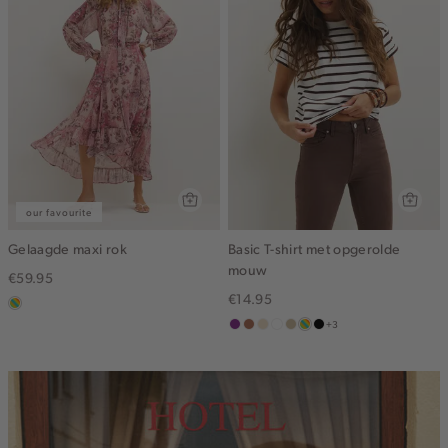
our favourite
Gelaagde maxi rok
Basic T-shirt met opgerolde
mouw
€59.95
€14.95
meerkleurig
+3
middenpaars
terracotta
vanille
wit
lichtzand
meerkleurig
zwart
geel