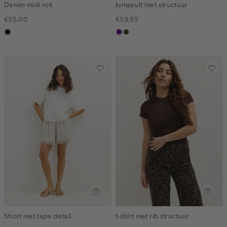
Denim midi rok
Jumpsuit met structuur
€55.00
€59.95
zwart,
indigo
choco
used
middle
Short met tape detail
t-shirt met rib structuur