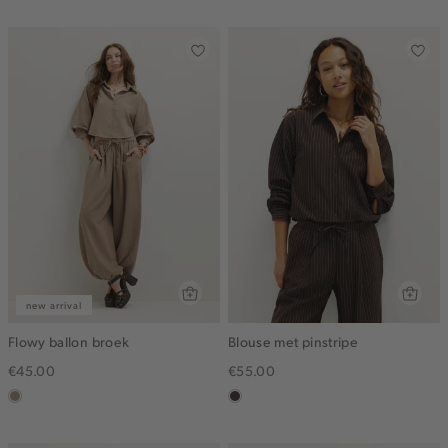
dark
new arrival
Flowy ballon broek
Blouse met pinstripe
€45.00
€55.00
taupe,
choco
dark