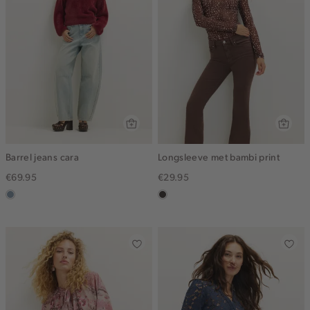
Barrel jeans cara
Longsleeve met bambi print
€69.95
€29.95
dusty
choco
blue