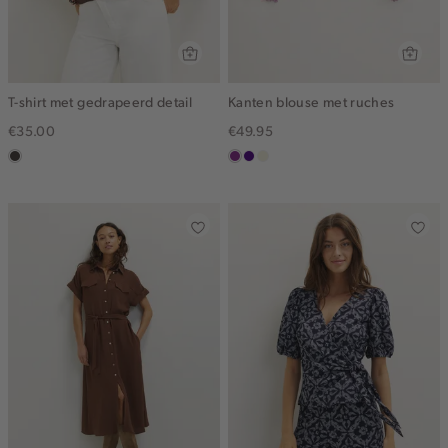
T-shirt met gedrapeerd detail
Kanten blouse met ruches
€35.00
€49.95
choco
middenpaars
indigo
ecru