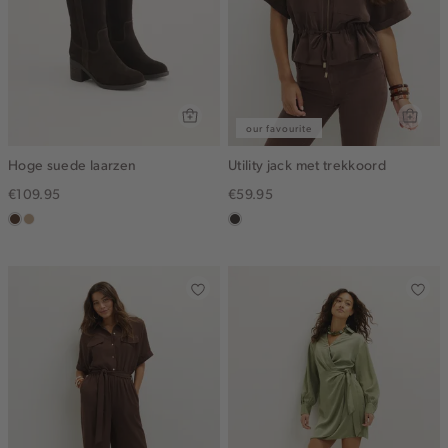
our favourite
Hoge suede laarzen
Utility jack met trekkoord
€109.95
€59.95
donkerbruin
zand
choco