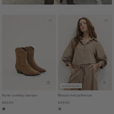
our favourite
Korte cowboy laarzen
Blouse met pofmouw
€69.95
€49.95
middenbruin
taupe,