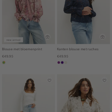
new arrival
Blouse met bloemenprint
Kanten blouse met ruches
€49.95
€49.95
meerkleurig
middenpaars
indigo
ecru