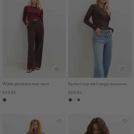
Wijde pantalon met riem
Kanten top met lange mouwen
€59.95
€29.95
choco
choco
ecru
terracotta