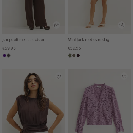
Jumpsuit met structuur
Mini jurk met overslag
€59.95
€59.95
indigo
choco
groen,
middenbruin
bordeaux,
olijf
donker