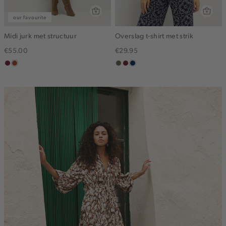
our favourite
Midi jurk met structuur
Overslag t-shirt met strik
€55.00
€29.95
bordeaux
bruin
groen,
brique
donkerblauw
olijf