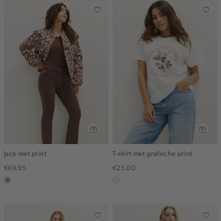
Jack met print
T-shirt met grafische print
€69.95
€25.00
camel
wit,
off-
white