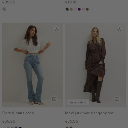
€39.95
€19.95
lichtzand
choco
zand
wit,
indigo
pink
groen,
gemêleerd
off-
clay
olijf
white
new arrival
Flared jeans coco
Maxi jurk met slangenprint
€59.95
€59.95