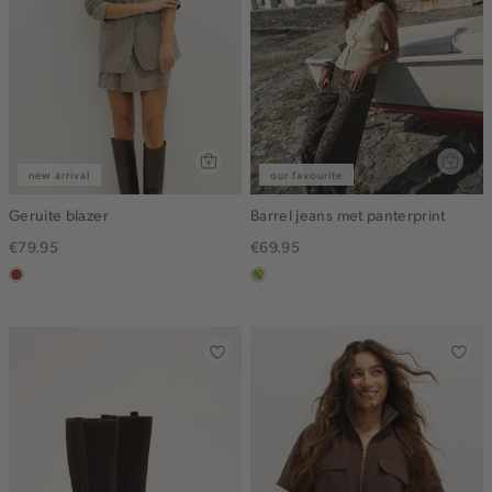
new arrival
our favourite
Geruite blazer
Barrel jeans met panterprint
€79.95
€69.95
bruin
meerkleurig