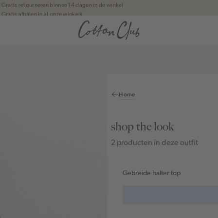
Gratis retourneren binnen 14 dagen in de winkel
Gratis afhalen in al onze winkels
Jouw bestelling wordt binnen 1 tot 5 dagen bezorgd
Betaal zoals jij wilt: o.a. iDEAL | Wero, Riverty, Apple pay & creditcard
Home
shop the look
2 producten in deze outfit
Gebreide halter top