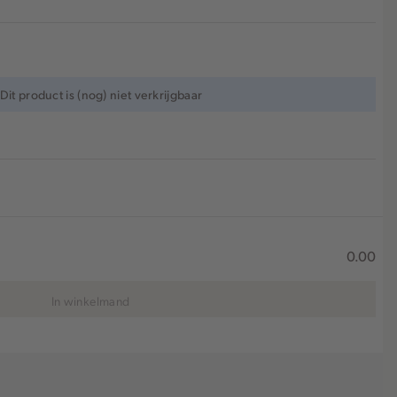
Dit product is (nog) niet verkrijgbaar
0.00
In winkelmand