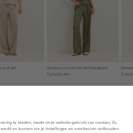
o-ord set
Groene co-ord set met bladprint
Donke
2 producten
2 pro
varing te bieden, maakt onze website gebruik van cookies. Zo
 werkt en kunnen we je instellingen en voorkeuren onthouden.