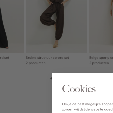
rd set
Bruine structuur co-ord set
Beige sporty c
2 producten
2 producten
Cookies
Om je de best mogelijke shoper
zorgen wij dat de website goed