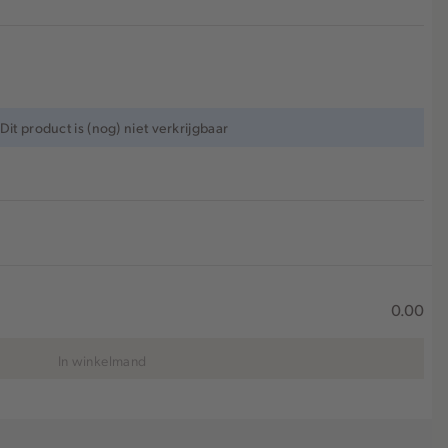
Dit product is (nog) niet verkrijgbaar
0.00
In winkelmand