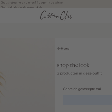
Gratis retourneren binnen 14 dagen in de winkel
Gratis afhalen in al onze winkels
Jouw bestelling wordt binnen 1 tot 5 dagen bezorgd
Betaal zoals jij wilt: o.a. iDEAL | Wero, Riverty, Apple pay & creditcard
Home
shop the look
2 producten in deze outfit
Gebreide gestreepte trui