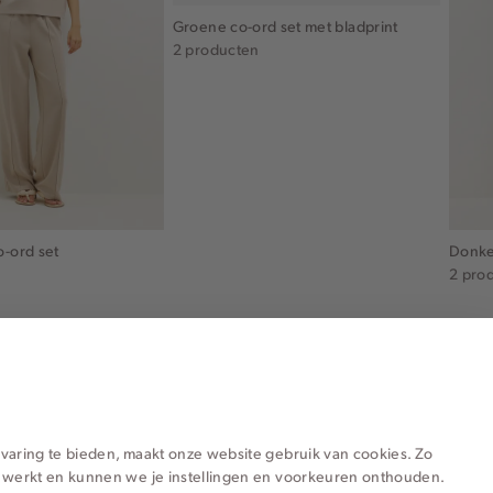
o-ord set
Groene co-ord set met bladprint
Donke
2 producten
2 pro
varing te bieden, maakt onze website gebruik van cookies. Zo
 werkt en kunnen we je instellingen en voorkeuren onthouden.