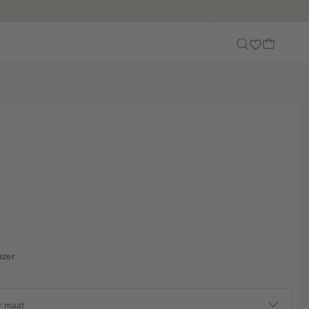
Customer Care
azer
r maat