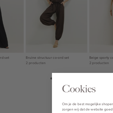
rd set
Bruine structuur co-ord set
Beige sporty c
2 producten
2 producten
Cookies
Om je de best mogelijke shoper
zorgen wij dat de website goed