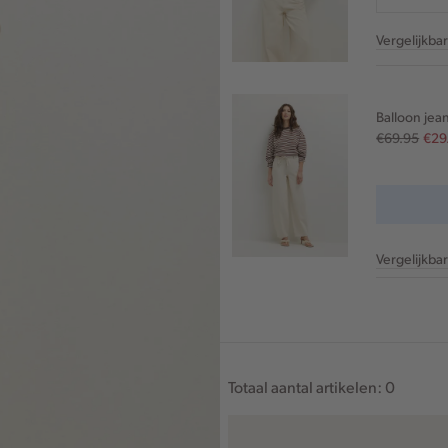
Vergelijkba
Balloon jea
€69.95
€29
Vergelijkba
Totaal aantal artikelen:
0