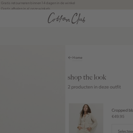
Gratis retourneren binnen 14 dagen in de winkel
Gratis afhalen in al onze winkels
Jouw bestelling wordt binnen 1 tot 5 dagen bezorgd
Betaal zoals jij wilt: o.a. iDEAL | Wero, Riverty, Apple pay & creditcard
Home
shop the look
2 producten in deze outfit
Cropped bl
€49.95
Selectee