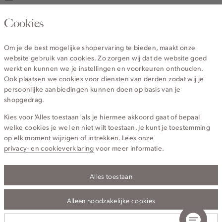
020 - 3412 670
Cookies
Van maandag t/m vrijdag van 8.30 uur tot 18.00 uur.
Om je de best mogelijke shopervaring te bieden, maakt onze
website gebruik van cookies. Zo zorgen wij dat de website goed
Service
werkt en kunnen we je instellingen en voorkeuren onthouden.
Ook plaatsen we cookies voor diensten van derden zodat wij je
persoonlijke aanbiedingen kunnen doen op basis van je
Wij zijn Cotton Club
shopgedrag.
Kies voor 'Alles toestaan' als je hiermee akkoord gaat of bepaal
Topcategorieën voor jou
welke cookies je wel en niet wilt toestaan. Je kunt je toestemming
op elk moment wijzigen of intrekken. Lees onze
privacy- en cookieverklaring
voor meer informatie.
Alles toestaan
Privacy- en cookieverklaring
Algemene Voorwaarden
Alleen noodzakelijke cookies
© 2026 Cotton Club Alle Rechten Voorbehouden