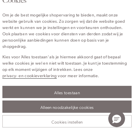
Cookies
Van maandag t/m vrijdag van 8.30 uur tot 18.00 uur.
Om je de best mogelijke shopervaring te bieden, maakt onze
website gebruik van cookies. Zo zorgen wij dat de website goed
Service
werkt en kunnen we je instellingen en voorkeuren onthouden.
Ook plaatsen we cookies voor diensten van derden zodat wij je
persoonlijke aanbiedingen kunnen doen op basis van je
Wij zijn Cotton Club
shopgedrag.
Kies voor 'Alles toestaan' als je hiermee akkoord gaat of bepaal
Topcategorieën voor jou
welke cookies je wel en niet wilt toestaan. Je kunt je toestemming
op elk moment wijzigen of intrekken. Lees onze
privacy- en cookieverklaring
voor meer informatie.
Alles toestaan
Privacy- en cookieverklaring
Algemene Voorwaarden
Alleen noodzakelijke cookies
© 2026 Cotton Club Alle Rechten Voorbehouden
Cookies instellen