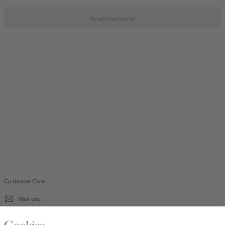
In winkelmand
Customer Care
Mail ons
020 - 3412 670