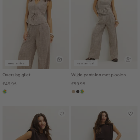
new arrival
new arrival
Overslag gilet
Wijde pantalon met plooien
€49.95
€59.95
meerkleurig
zand
choco
meerkleurig
gemêleerd