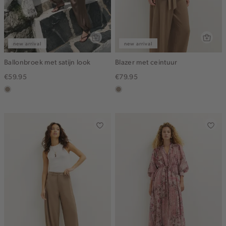
new arrival
new arrival
Ballonbroek met satijn look
Blazer met ceintuur
€59.95
€79.95
taupe,
taupe,
dark
dark