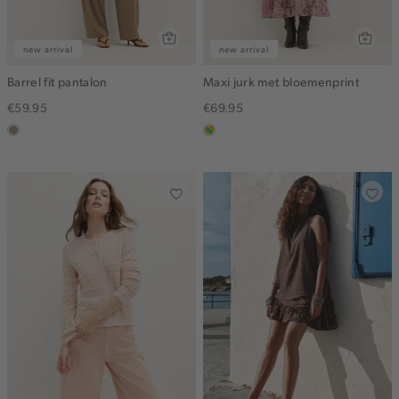
new arrival
new arrival
Barrel fit pantalon
Maxi jurk met bloemenprint
€59.95
€69.95
taupe,
meerkleurig
dark