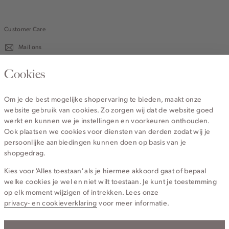
Customer Care
Mail ons
020 - 3412 670
Cookies
Van maandag t/m vrijdag van 8.30 uur tot 18.00 uur.
Om je de best mogelijke shopervaring te bieden, maakt onze
website gebruik van cookies. Zo zorgen wij dat de website goed
Service
werkt en kunnen we je instellingen en voorkeuren onthouden.
Ook plaatsen we cookies voor diensten van derden zodat wij je
persoonlijke aanbiedingen kunnen doen op basis van je
Wij zijn Cotton Club
shopgedrag.
Kies voor 'Alles toestaan' als je hiermee akkoord gaat of bepaal
Topcategorieën voor jou
welke cookies je wel en niet wilt toestaan. Je kunt je toestemming
op elk moment wijzigen of intrekken. Lees onze
privacy- en cookieverklaring
voor meer informatie.