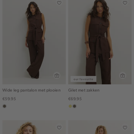
our favourite
Wide leg pantalon met plooien
Gilet met zakken
€59.95
€69.95
middenbruin
khaki
middenbruin