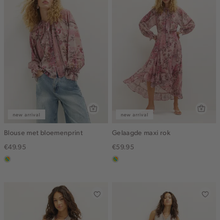
new arrival
new arrival
Blouse met bloemenprint
Gelaagde maxi rok
€49.95
€59.95
meerkleurig
meerkleurig