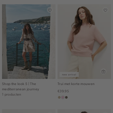
new arrival
Shop the look 5 | The
Trui met korte mouwen
mediterranean journey
€39.95
1 producten
lichtzand
lichtroze
lichtbruin