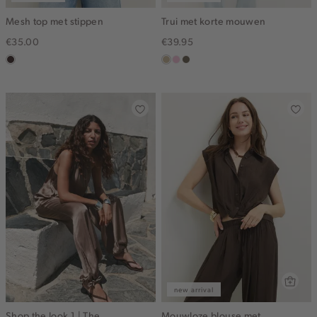
Mesh top met stippen
Trui met korte mouwen
€35.00
€39.95
choco,
lichtzand
lichtroze
lichtbruin
donker
new arrival
Shop the look 1 | The
Mouwloze blouse met