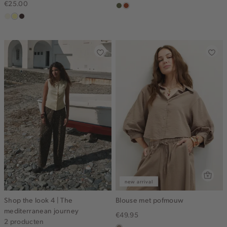
€25.00
groen,
bruin
wit,
lichtgeel
choco,
olijf
off-
donker
white
new arrival
Shop the look 4 | The
Blouse met pofmouw
mediterranean journey
€49.95
2 producten