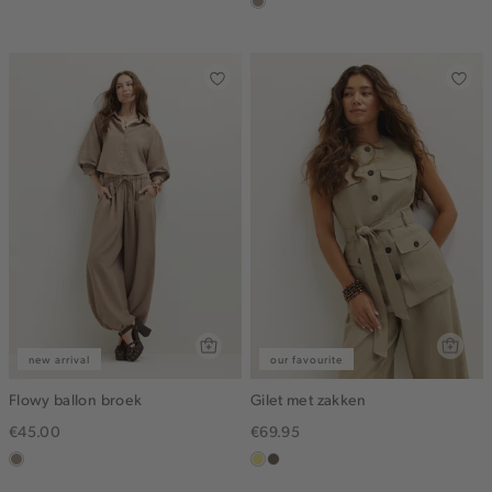
taupe,
dark
new arrival
our favourite
Flowy ballon broek
Gilet met zakken
€45.00
€69.95
taupe,
khaki
middenbruin
dark