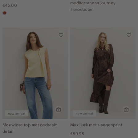
mediterranean journey
€45.00
1 producten
bruin
new arrival
new arrival
Mouwloze top met gedraaid
Maxi jurk met slangenprint
detail
€59.95