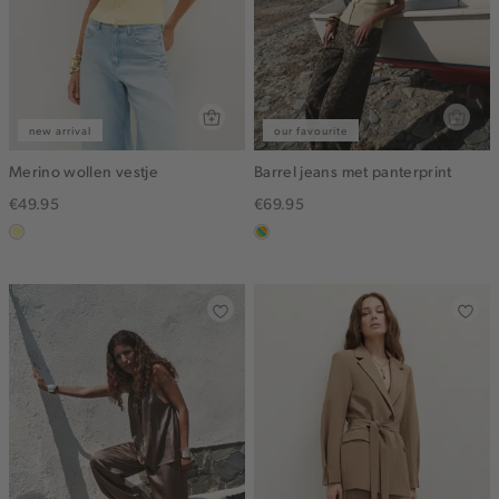
new arrival
our favourite
Merino wollen vestje
Barrel jeans met panterprint
€49.95
€69.95
lichtgeel
meerkleurig