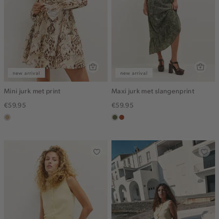
new arrival
new arrival
Mini jurk met print
Maxi jurk met slangenprint
€59.95
€59.95
zand
groen,
bruin
olijf