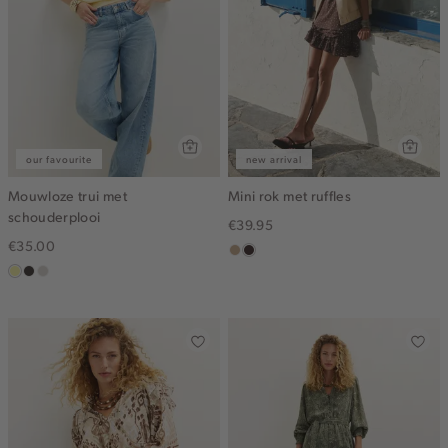
our favourite
new arrival
Mouwloze trui met
Mini rok met ruffles
schouderplooi
€39.95
€35.00
zand
choco,
lichtgeel
choco
taupe,
donker
light