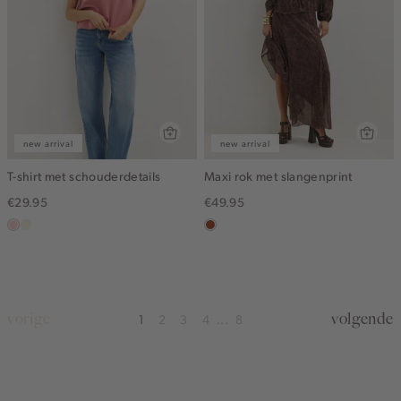
new arrival
new arrival
T-shirt met schouderdetails
Maxi rok met slangenprint
€29.95
€49.95
pink
wit,
bruin
clay
off-
white
vorige
volgende
1
2
3
4
8
...