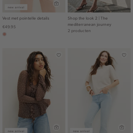
new arrival
Vest met pointelle details
Shop the look 2 | The
mediterranean journey
€49.95
2 producten
salmon,
middle
new arrival
new arrival