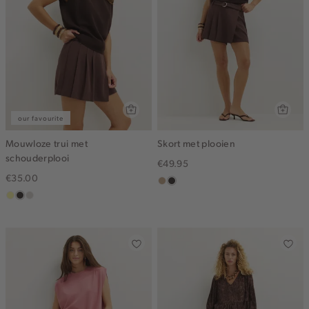
our favourite
Mouwloze trui met
Skort met plooien
schouderplooi
€49.95
€35.00
zand
choco
lichtgeel
choco
taupe,
gemêleerd
light