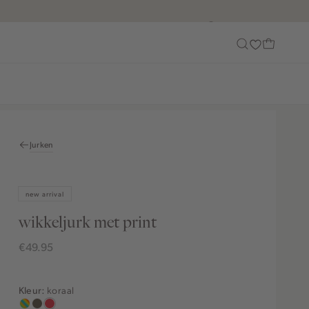
Customer Care
Jurken
new arrival
wikkeljurk met print
€49.95
koraal
Kleur:
meerkleurig
middenbruin
koraal