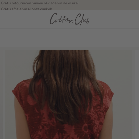
Gratis retourneren binnen 14 dagen in de winkel
Gratis afhalen in al onze winkels
Jouw bestelling wordt binnen 1 tot 5 dagen bezorgd
Betaal zoals jij wilt: o.a. iDEAL | Wero, Riverty, Apple pay & creditcard
anean journey | Chapter 1