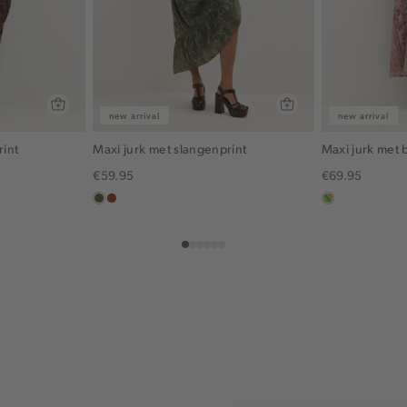
new arrival
new arrival
rint
Maxi jurk met slangenprint
Maxi jurk met 
€59.95
€69.95
groen,
bruin
meerkleurig
olijf