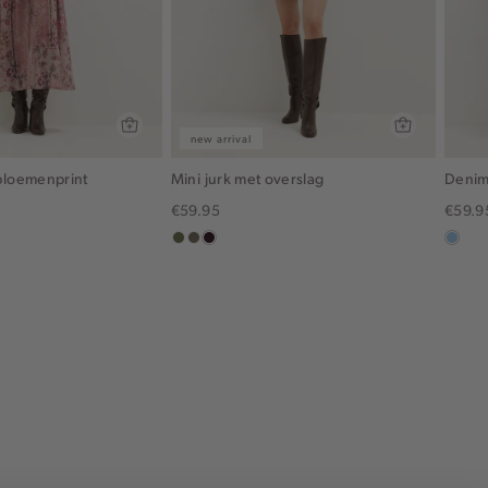
new arrival
bloemenprint
Mini jurk met overslag
Denim 
€59.95
€59.9
groen,
middenbruin
bordeaux,
blauw
olijf
donker
used
light