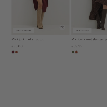
our favourite
new arrival
Midi jurk met structuur
Maxi jurk met slangenp
€55.00
€59.95
bordeaux
bruin
groen,
bruin
olijf