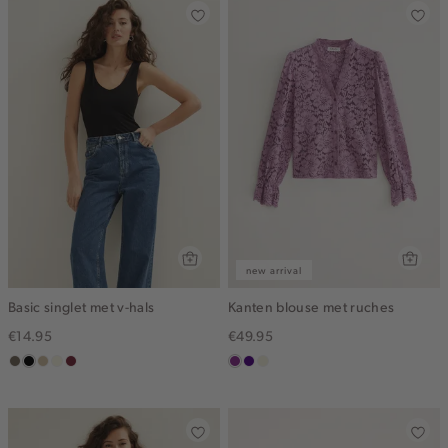
new arrival
Basic singlet met v-hals
Kanten blouse met ruches
€14.95
€49.95
middenbruin
zwart
lichtzand
wit,
bordeaux
middenpaars
indigo
ecru
off-
white