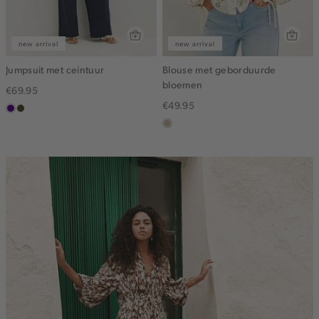
new arrival
new arrival
Jumpsuit met ceintuur
Blouse met geborduurde
bloemen
€69.95
€49.95
indigo
groen,
olijf,
lichtzand
midden