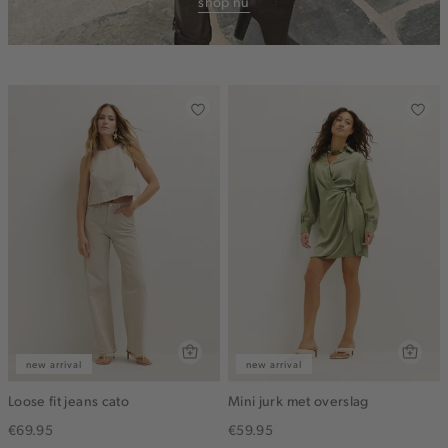
shop nu
new arrival
new arrival
Loose fit jeans cato
Mini jurk met overslag
€69.95
€59.95