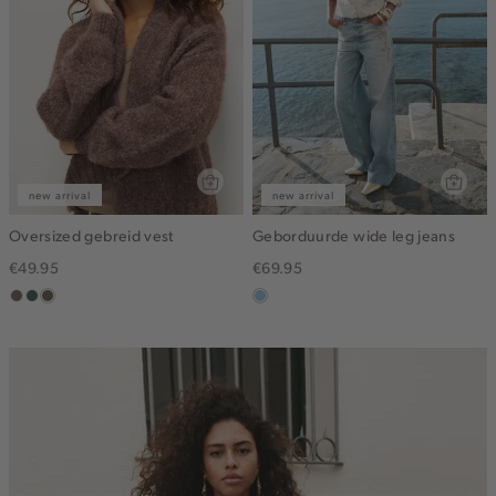
new arrival
new arrival
Oversized gebreid vest
Geborduurde wide leg jeans
€49.95
€69.95
taupe
groen,
bruin
blauw,
grijs
gemêleerd
used
light