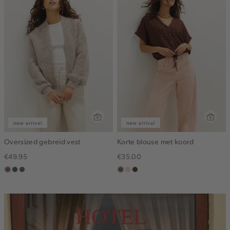
new arrival
new arrival
Oversized gebreid vest
Korte blouse met koord
€49.95
€35.00
taupe
groen,
bruin
middenbruin
pink
groen,
grijs
gemêleerd
clay
olijf,
midden