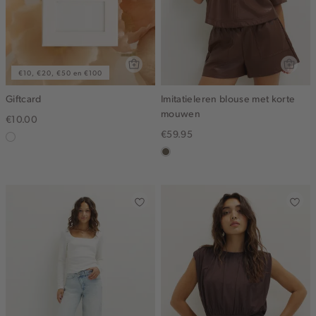
€10, €20, €50 en €100
Giftcard
Imitatieleren blouse met korte
mouwen
€10.00
€59.95
graphic
middenbruin