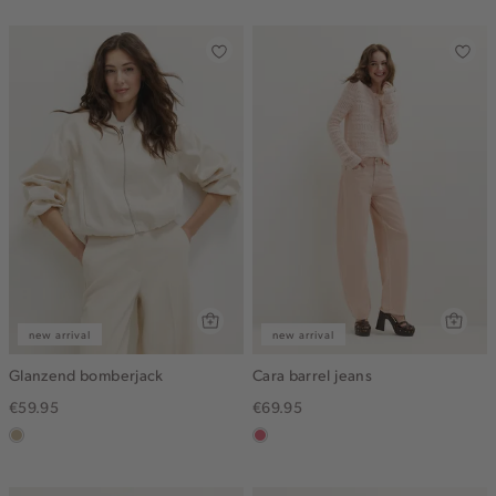
gemêleerd
new arrival
new arrival
Glanzend bomberjack
Cara barrel jeans
€59.95
€69.95
lichtzand
rose,
vintage