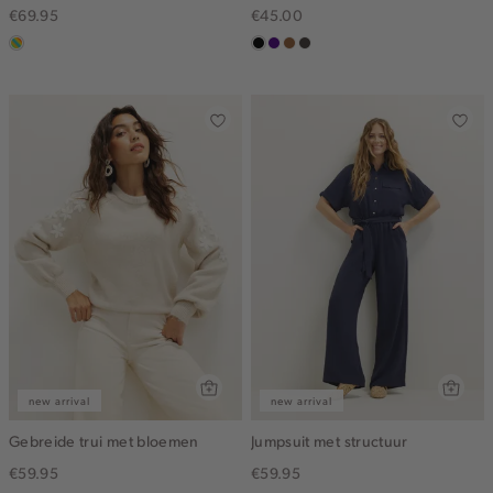
€69.95
€45.00
meerkleurig
zwart
indigo
deepmocca
choco
new arrival
new arrival
Gebreide trui met bloemen
Jumpsuit met structuur
€59.95
€59.95