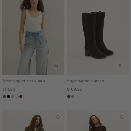
Basic singlet met v-hals
Hoge suede laarzen
€14.95
€109.95
middenbruin
zwart
lichtzand
wit,
bordeaux
donkerbruin
zand
off-
white