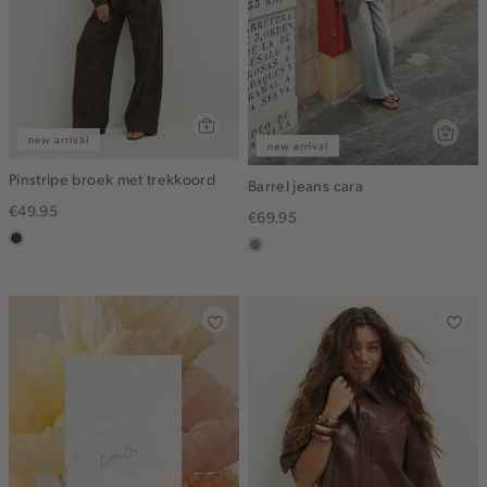
new arrival
new arrival
Pinstripe broek met trekkoord
Barrel jeans cara
€49.95
€69.95
choco
dusty
blue