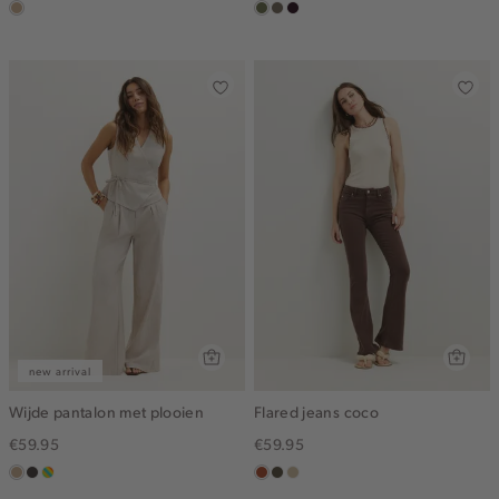
zand
groen,
middenbruin
bordeaux,
olijf
donker
new arrival
Wijde pantalon met plooien
Flared jeans coco
€59.95
€59.95
zand
choco
meerkleurig
bruin
donkerkhaki
lichtzand