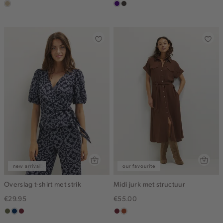
lichtzand
indigo
choco
new arrival
our favourite
Overslag t-shirt met strik
Midi jurk met structuur
€29.95
€55.00
groen,
donkerblauw
brique
bordeaux
bruin