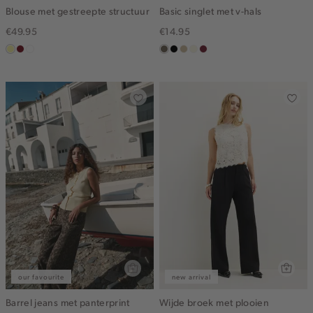
Blouse met gestreepte structuur
Basic singlet met v-hals
€49.95
€14.95
lichtgeel
rood,
blauw,
middenbruin
zwart
lichtzand
wit,
bordeaux
kers
ijs
off-
white
our favourite
new arrival
Barrel jeans met panterprint
Wijde broek met plooien