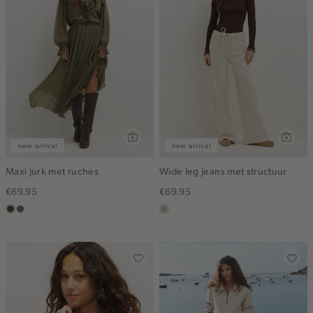
new arrival
new arrival
Maxi jurk met ruches
Wide leg jeans met structuur
€69.95
€69.95
groen,
middenbruin
lichtzand
olijf,
midden