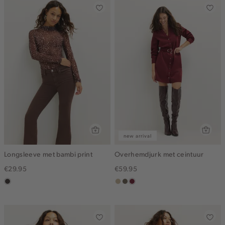
new arrival
Longsleeve met bambi print
Overhemdjurk met ceintuur
€29.95
€59.95
choco
lichtzand
middenbruin
bordeaux