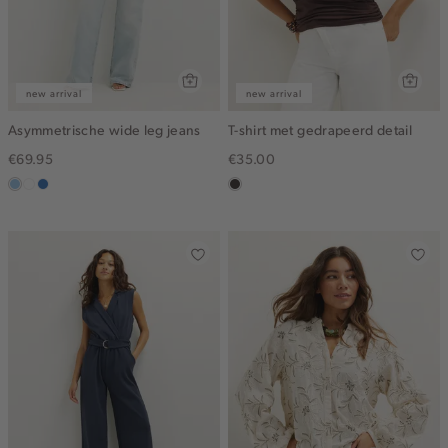
new arrival
new arrival
Asymmetrische wide leg jeans
T-shirt met gedrapeerd detail
€69.95
€35.00
blauw,
wit
blauw,
choco
used
used
light
middle