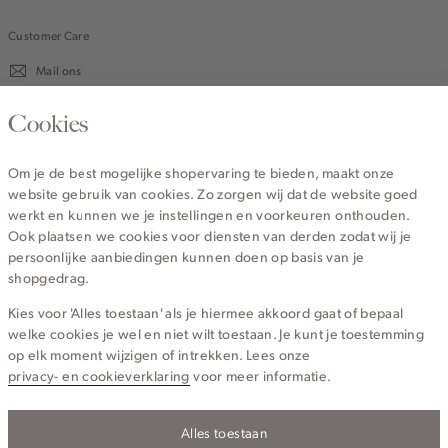
Customer Care
Mail ons
020 - 3412 670
Cookies
Van maandag t/m vrijdag van 8.30 uur tot 18.00 uur.
Om je de best mogelijke shopervaring te bieden, maakt onze
website gebruik van cookies. Zo zorgen wij dat de website goed
Service
werkt en kunnen we je instellingen en voorkeuren onthouden.
Ook plaatsen we cookies voor diensten van derden zodat wij je
persoonlijke aanbiedingen kunnen doen op basis van je
Wij zijn Cotton Club
shopgedrag.
Kies voor 'Alles toestaan' als je hiermee akkoord gaat of bepaal
Topcategorieën voor jou
welke cookies je wel en niet wilt toestaan. Je kunt je toestemming
op elk moment wijzigen of intrekken. Lees onze
privacy- en cookieverklaring
voor meer informatie.
Alles toestaan
Privacy- en cookieverklaring
Algemene Voorwaarden