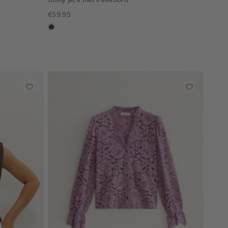
€59.95
choco