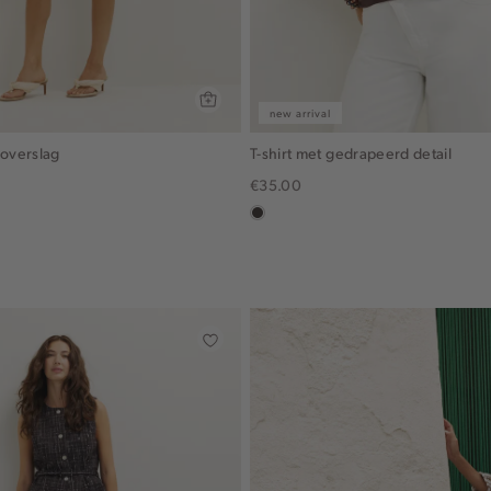
new arrival
 overslag
T-shirt met gedrapeerd detail
€35.00
in
x,
choco