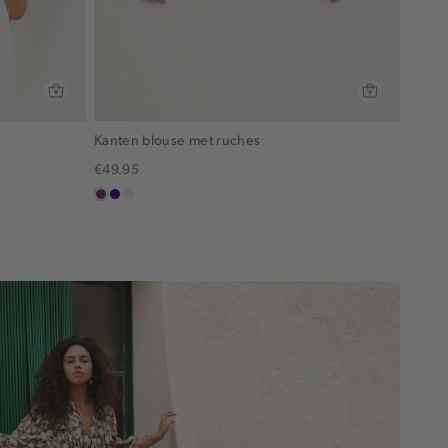
Kanten blouse met ruches
€49.95
middenpaars
indigo
ecru