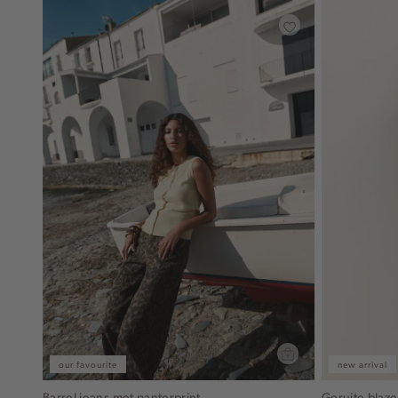
our favourite
new arrival
Barrel jeans met panterprint
Geruite blaze