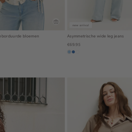
new arrival
geborduurde bloemen
Asymmetrische wide leg jeans
€69.95
blauw,
blauw,
wit
used
used
light
middle