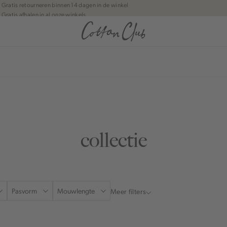
Gratis retourneren binnen 14 dagen in de winkel
Gratis afhalen in al onze winkels
Jouw bestelling wordt binnen 1 tot 5 dagen bezorgd
Betaal zoals jij wilt: o.a. iDEAL | Wero, Riverty, Apple pay & creditcard
anean journey | Chapter 1
collectie
Pasvorm
Mouwlengte
Meer filters