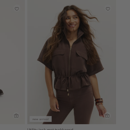
new arrival
Utility jack met trekkoord