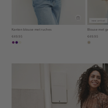
new arrival
Kanten blouse met ruches
Blouse met 
€49.95
€49.95
middenpaars
indigo
ecru
lichtzand