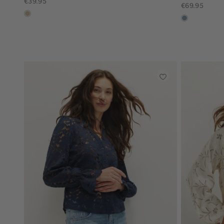
€39.95
€69.95
lichtzand
dusty
blue