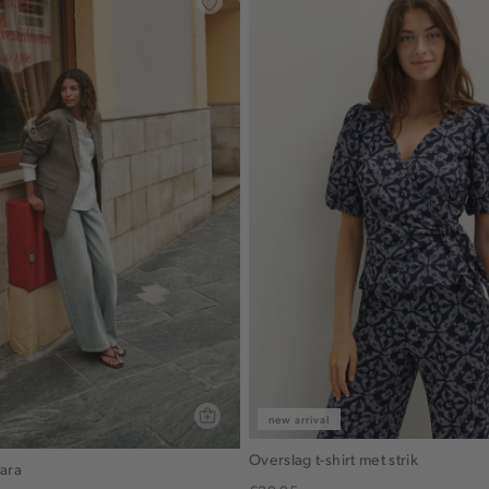
new arrival
Overslag t-shirt met strik
cara