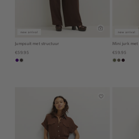
new arrival
new arrival
Jumpsuit met structuur
Mini jurk met
€59.95
€59.95
indigo
choco
groen,
middenbru
bordeau
olijf
donker