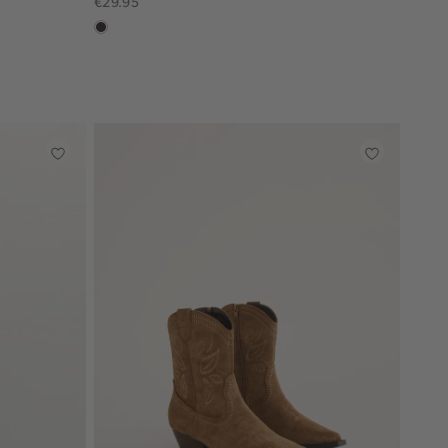
€29.95
choco