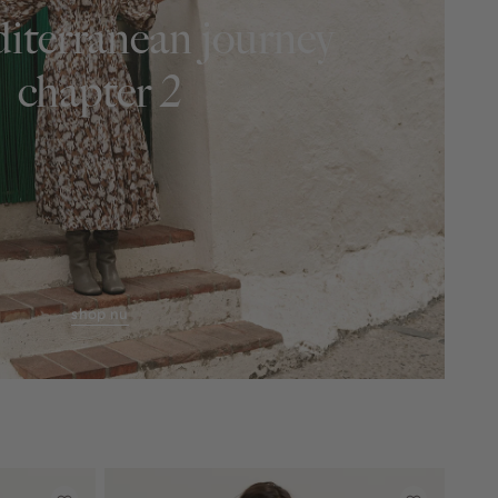
iterranean journey
chapter 2
shop nu