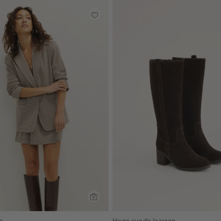
r
Hoge suede laarzen