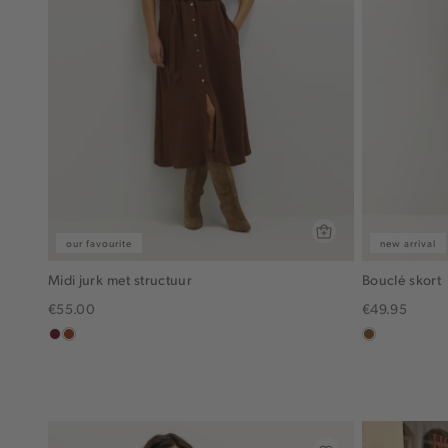
our favourite
new arrival
Midi jurk met structuur
Bouclé skort
€55.00
€49.95
bordeaux
bruin
deepmocca