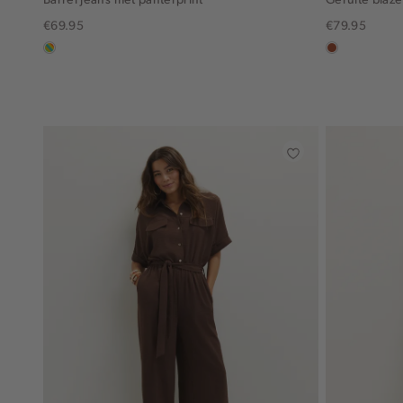
€69.95
€79.95
meerkleurig
bruin