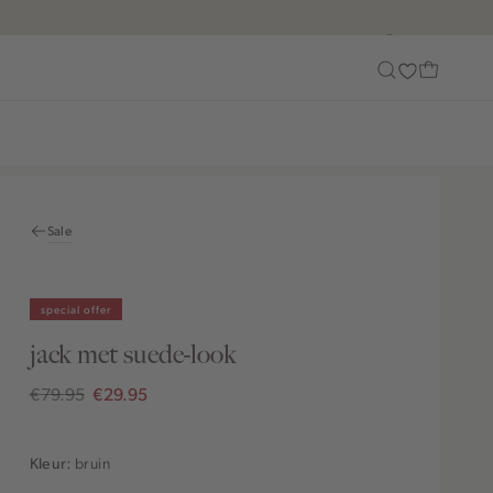
Customer Care
Sale
special offer
jack met suede-look
€79.95
€29.95
bruin
Kleur: