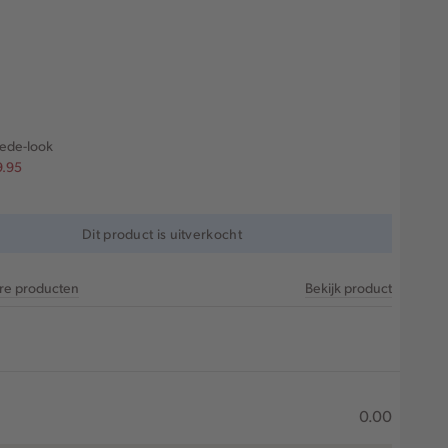
uede-look
9.95
Dit product is uitverkocht
are producten
Bekijk product
0.00