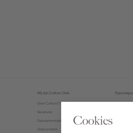
Wij zijn Cotton Club
Topcategor
Over Cotton Club
Blouses
Vacatures
Tops
Cookies
Duurzame materialen
Broeken
Onze winkels
Jeans