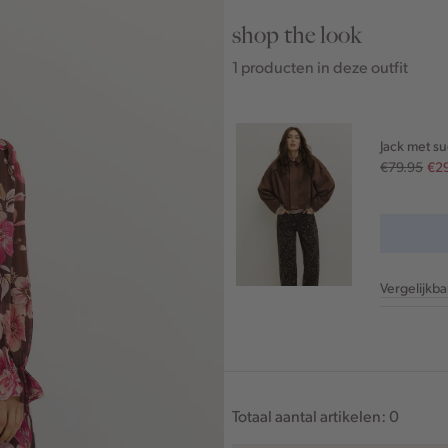
shop the look
1 producten in deze outfit
Jack met s
€79.95
€2
Vergelijkb
Totaal aantal artikelen:
0