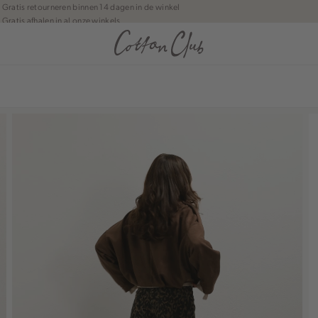
Gratis retourneren binnen 14 dagen in de winkel
Gratis afhalen in al onze winkels
Jouw bestelling wordt binnen 1 tot 5 dagen bezorgd
Betaal zoals jij wilt: o.a. iDEAL | Wero, Riverty, Apple pay & creditcard