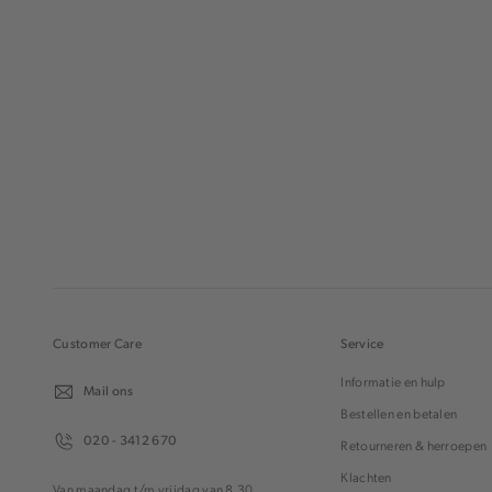
Customer Care
Service
Informatie en hulp
Mail ons
Bestellen en betalen
020 - 3412 670
Retourneren & herroepen
Klachten
Van maandag t/m vrijdag van 8.30