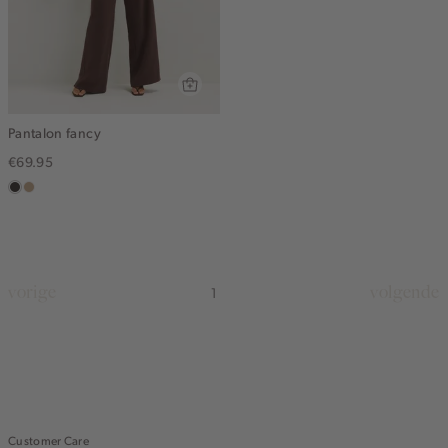
Pantalon fancy
€69.95
choco
zand
gemêleerd
vorige
volgende
1
Customer Care