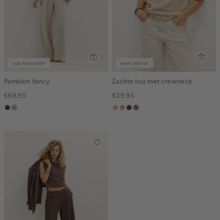
our favourite
new arrival
Pantalon fancy
Zachte trui met crewneck
€69.95
€29.95
choco
zand
lichtzand
salmon,
choco
taupe
gemêleerd
middle