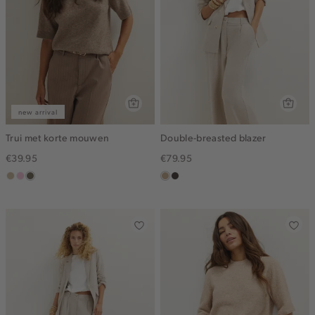
new arrival
Trui met korte mouwen
Double-breasted blazer
€39.95
€79.95
lichtzand
lichtroze
lichtbruin
zand
choco
gemêleerd