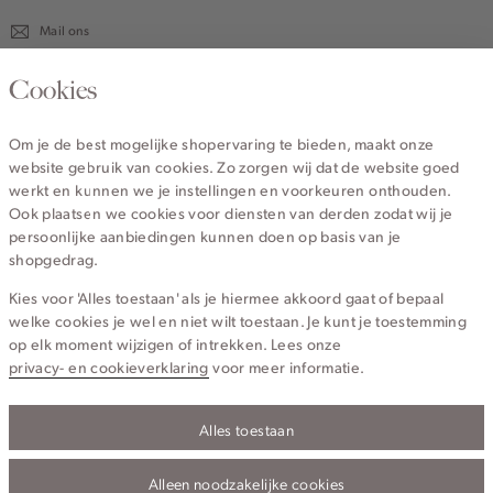
Mail ons
020 - 3412 670
Cookies
Van maandag t/m vrijdag van 8.30 uur tot 18.00 uur.
Om je de best mogelijke shopervaring te bieden, maakt onze
website gebruik van cookies. Zo zorgen wij dat de website goed
Service
werkt en kunnen we je instellingen en voorkeuren onthouden.
Ook plaatsen we cookies voor diensten van derden zodat wij je
persoonlijke aanbiedingen kunnen doen op basis van je
Wij zijn Cotton Club
shopgedrag.
Kies voor 'Alles toestaan' als je hiermee akkoord gaat of bepaal
Topcategorieën voor jou
welke cookies je wel en niet wilt toestaan. Je kunt je toestemming
op elk moment wijzigen of intrekken. Lees onze
privacy- en cookieverklaring
voor meer informatie.
Alles toestaan
Privacy- en cookieverklaring
Algemene Voorwaarden
Alleen noodzakelijke cookies