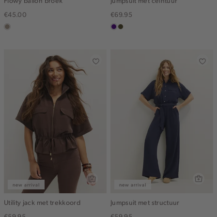
Flowy ballon broek
Jumpsuit met ceintuur
€45.00
€69.95
taupe,
indigo
groen,
dark
olijf,
midden
new arrival
new arrival
Utility jack met trekkoord
Jumpsuit met structuur
€59.95
€59.95