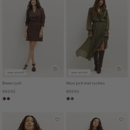
new arrival
new arrival
Blazer jurk
Maxi jurk met ruches
€69.95
€69.95
choco
bordeaux
groen,
middenbruin
olijf,
midden