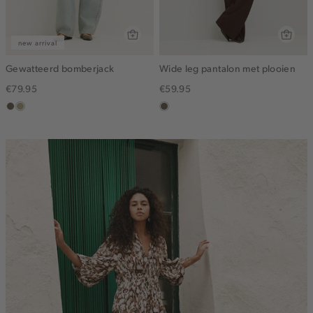
new arrival
Gewatteerd bomberjack
Wide leg pantalon met plooien
€79.95
€59.95
middenbruin
lichtkhaki
middenbruin