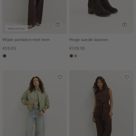
new arrival
Wijde pantalon met riem
Hoge suede laarzen
€59.95
€109.95
choco
donkerbruin
zand