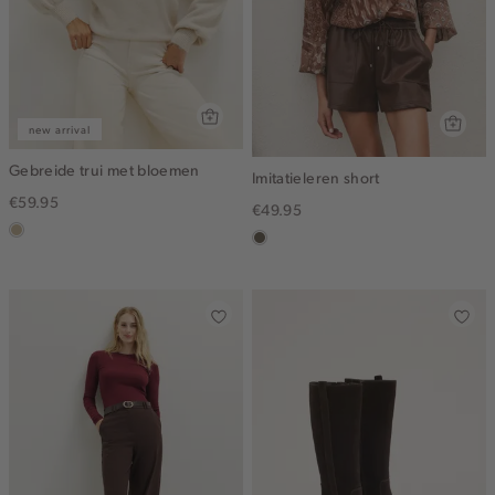
new arrival
Gebreide trui met bloemen
Imitatieleren short
€59.95
€49.95
lichtzand
middenbruin