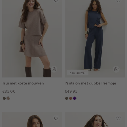
new arrival
Trui met korte mouwen
Pantalon met dubbel riempje
€35.00
€49.95
middenbruin
taupe,
middenbruin
terracotta
indigo
melee