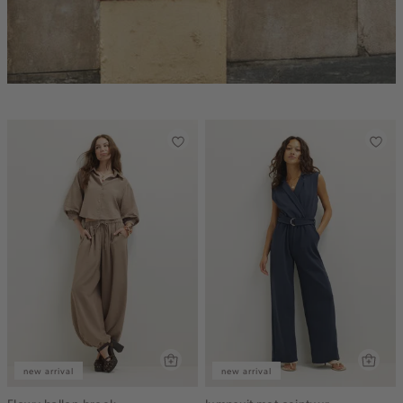
new arrival
new arrival