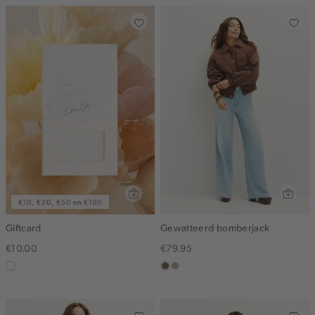
€10, €20, €50 en €100
Giftcard
Gewatteerd bomberjack
€10.00
€79.95
graphic
middenbruin
lichtkhaki