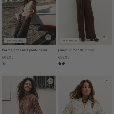
our favourite
new arrival
Barrel jeans met panterprint
Jumpsuit met structuur
€69.95
€59.95
meerkleurig
indigo
choco