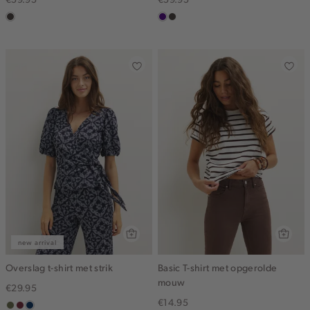
choco
indigo
choco
new arrival
Overslag t-shirt met strik
Basic T-shirt met opgerolde
mouw
€29.95
€14.95
groen,
brique
donkerblauw