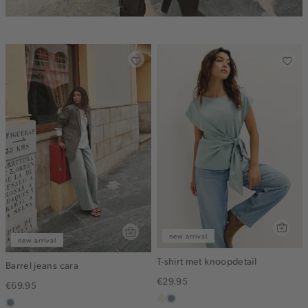
new arrival
new arrival
T-shirt met knoopdetail
Barrel jeans cara
€29.95
€69.95
ecru
dusty
dusty