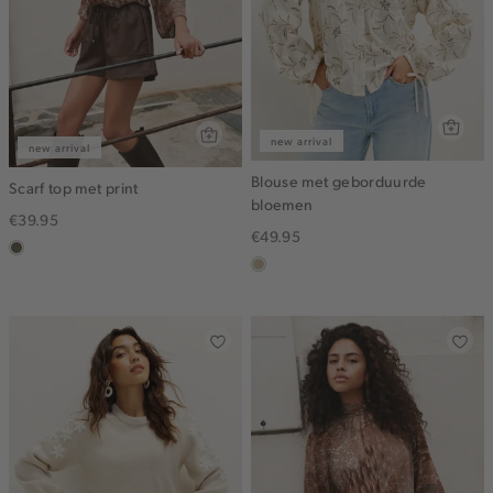
new arrival
new arrival
Blouse met geborduurde
Scarf top met print
bloemen
€39.95
€49.95
middenbruin
lichtzand