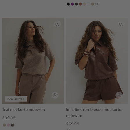
+3
olijf
zwart
middenpaars
choco
terracotta
vanille
wit
lichtzand
geel
new arrival
Trui met korte mouwen
Imitatieleren blouse met korte
mouwen
€39.95
€59.95
lichtzand
lichtroze
lichtbruin