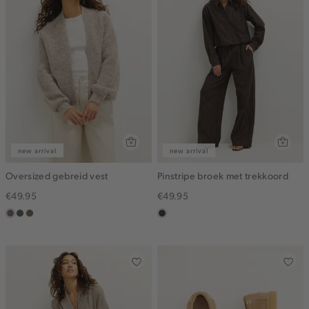
new arrival
new arrival
Oversized gebreid vest
Pinstripe broek met trekkoord
€49.95
€49.95
taupe
groen,
bruin
choco
grijs
gemêleerd