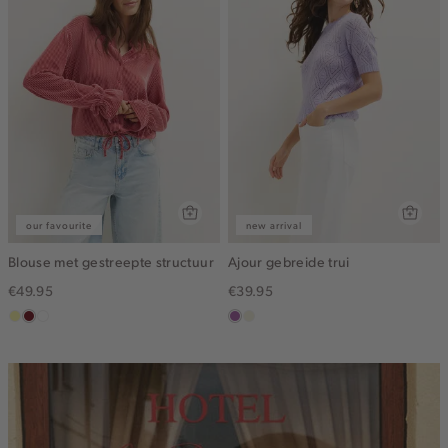
our favourite
new arrival
Blouse met gestreepte structuur
Ajour gebreide trui
€49.95
€39.95
lichtgeel
rood,
blauw,
lila
ecru
kers
ijs