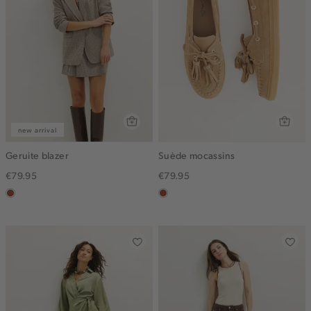
new arrival
Geruite blazer
Suède mocassins
€79.95
€79.95
bruin
bruin