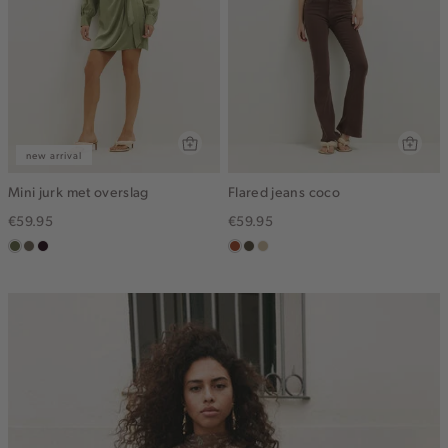
new arrival
Mini jurk met overslag
Flared jeans coco
€59.95
€59.95
groen,
middenbruin
bordeaux,
bruin
donkerkhaki
lichtzand
olijf
donker