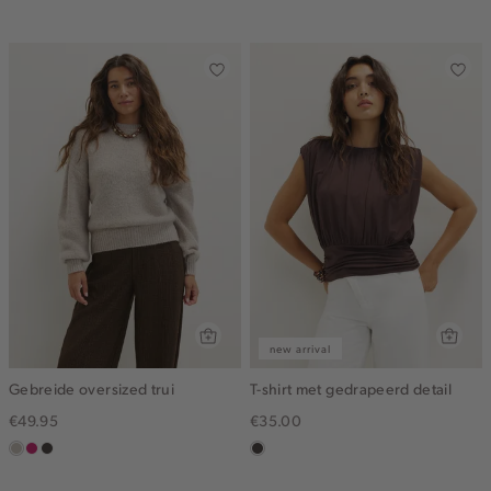
blue
blue
new arrival
Gebreide oversized trui
T-shirt met gedrapeerd detail
€49.95
€35.00
taupe,
rose,
choco
choco
middle
donker