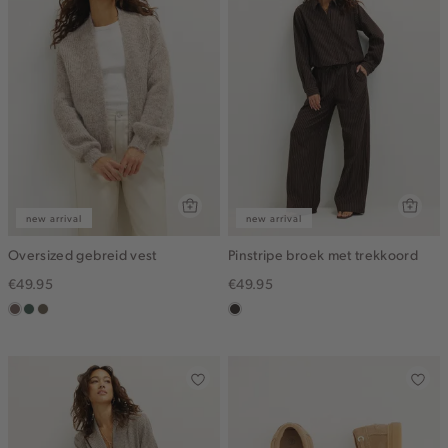
new arrival
new arrival
Oversized gebreid vest
Pinstripe broek met trekkoord
€49.95
€49.95
taupe
groen,
bruin
choco
grijs
gemêleerd