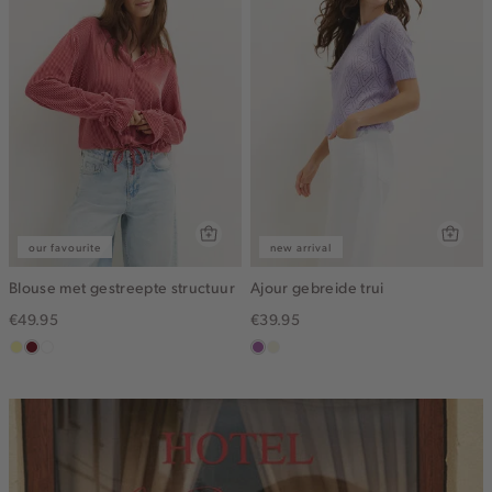
our favourite
new arrival
Blouse met gestreepte structuur
Ajour gebreide trui
€49.95
€39.95
lichtgeel
rood,
blauw,
lila
ecru
kers
ijs