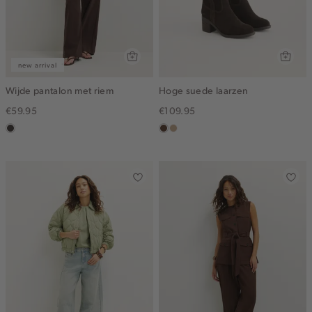
new arrival
Wijde pantalon met riem
Hoge suede laarzen
€59.95
€109.95
choco
donkerbruin
zand