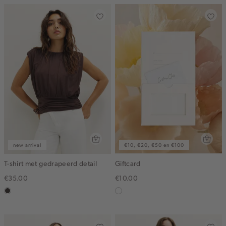
new arrival
€10, €20, €50 en €100
T-shirt met gedrapeerd detail
Giftcard
€35.00
€10.00
choco
graphic