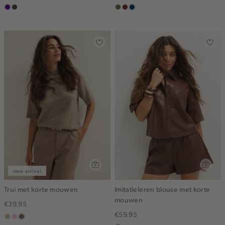
indigo
choco
groen,
brique
donkerblauw
olijf
new arrival
Trui met korte mouwen
Imitatieleren blouse met korte
mouwen
€39.95
€59.95
lichtzand
lichtroze
lichtbruin