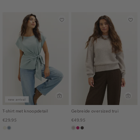
blue
new arrival
T-shirt met knoopdetail
Gebreide oversized trui
€29.95
€49.95
ecru
dusty
taupe,
rose,
choco
blue
middle
donker