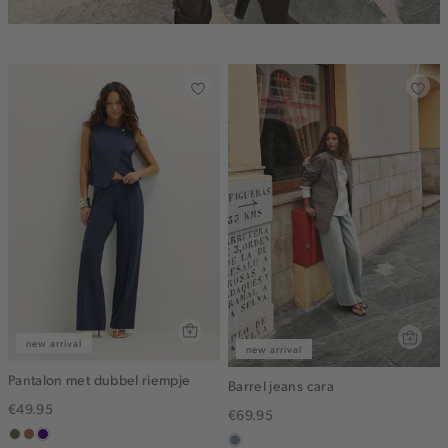
new arrival
new arrival
Pantalon met dubbel riempje
Barrel jeans cara
€49.95
€69.95
middenbruin
terracotta
indigo
dusty