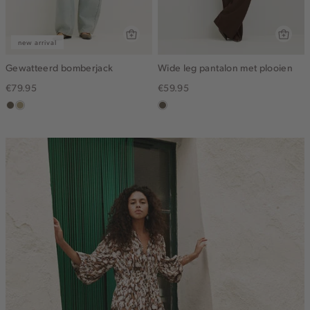
new arrival
Gewatteerd bomberjack
Wide leg pantalon met plooien
€79.95
€59.95
middenbruin
lichtkhaki
middenbruin