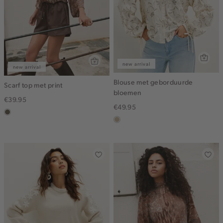
new arrival
new arrival
Blouse met geborduurde
Scarf top met print
bloemen
€39.95
€49.95
middenbruin
lichtzand