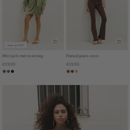
new arrival
Mini jurk met overslag
Flared jeans coco
€59.95
€59.95
groen,
middenbruin
bordeaux,
bruin
donkerkhaki
lichtzand
olijf
donker