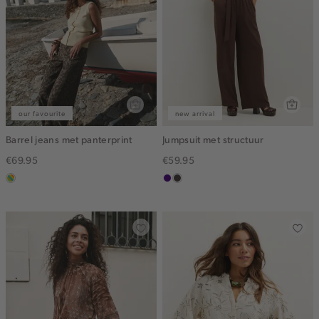
our favourite
new arrival
Barrel jeans met panterprint
Jumpsuit met structuur
€69.95
€59.95
meerkleurig
indigo
choco