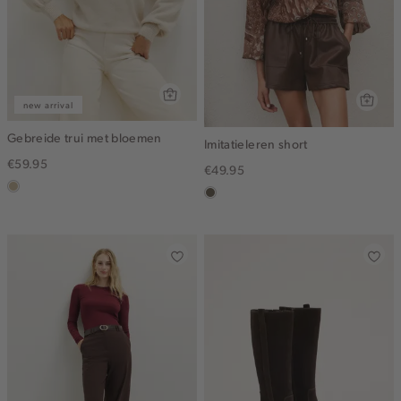
new arrival
Gebreide trui met bloemen
Imitatieleren short
€59.95
€49.95
lichtzand
middenbruin