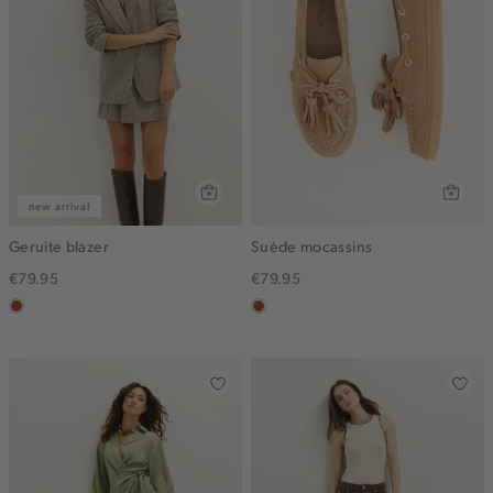
new arrival
Geruite blazer
Suède mocassins
€79.95
€79.95
bruin
bruin