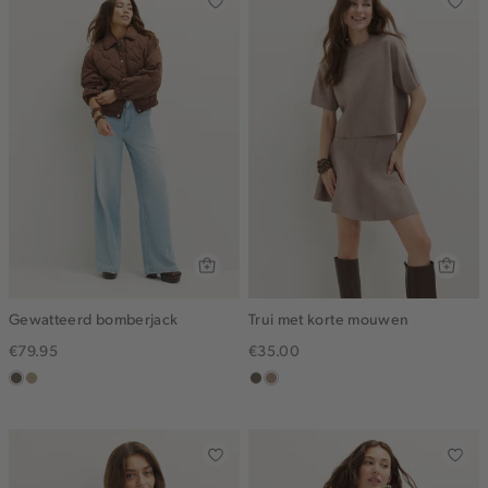
Gewatteerd bomberjack
Trui met korte mouwen
€79.95
€35.00
middenbruin
lichtkhaki
middenbruin
taupe,
melee