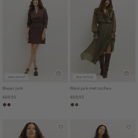
new arrival
new arrival
Blazer jurk
Maxi jurk met ruches
€69.95
€69.95
choco
bordeaux
groen,
middenbruin
olijf,
midden