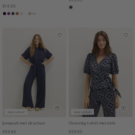
€14.95
choco
+3
zwart
middenpaars
choco
terracotta
vanille
wit
lichtzand
geel
new arrival
new arrival
Jumpsuit met structuur
Overslag t-shirt met strik
€59.95
€29.95