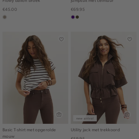
Flowy ballon broek
Jumpsuit met ceintuur
€45.00
€69.95
taupe,
indigo
groen,
dark
olijf,
midden
new arrival
Basic T-shirt met opgerolde
Utility jack met trekkoord
mouw
€59.95