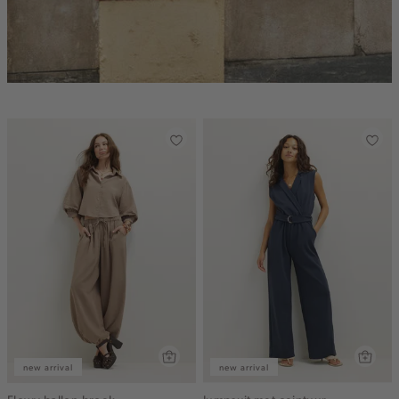
new arrival
new arrival