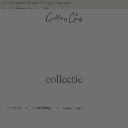
Gratis retourneren binnen 14 dagen in de winkel
Gratis afhalen in al onze winkels
Jouw bestelling wordt binnen 1 tot 5 dagen bezorgd
Betaal zoals jij wilt: o.a. iDEAL | Wero, Riverty, Apple pay & creditcard
anean journey | Chapter 1
collectie
Pasvorm
Mouwlengte
Meer filters