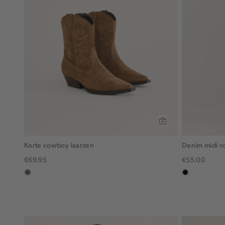
Korte cowboy laarzen
Denim midi r
€69.95
€55.00
middenbruin
zwart,
used
middle