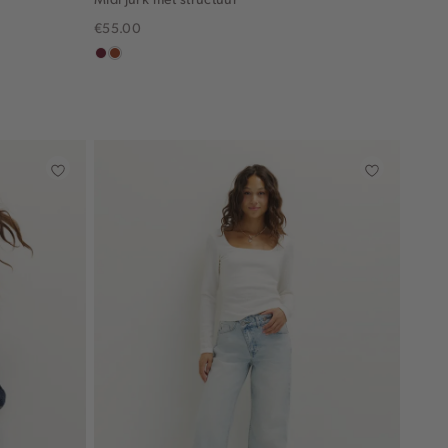
€55.00
bordeaux
bruin