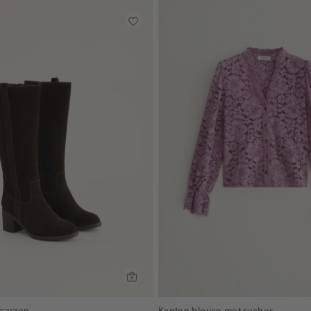
aarzen
Kanten blouse met ruches