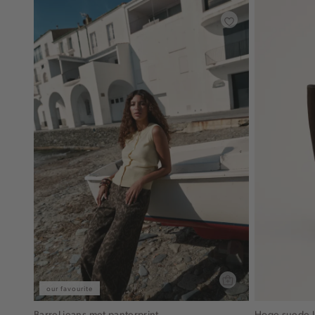
our favourite
Barrel jeans met panterprint
Hoge suede l