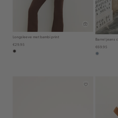
Longsleeve met bambi print
Barrel jeans 
€29.95
€69.95
choco
dusty
blue