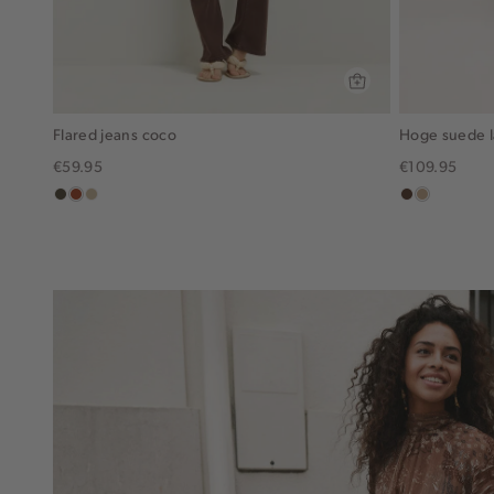
Flared jeans coco
Hoge suede l
€59.95
€109.95
donkerkhaki
bruin
lichtzand
donkerbruin
zand