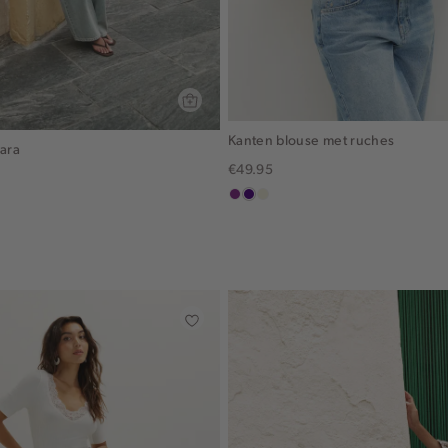
Kanten blouse met ruches
cara
€49.95
middenpaars
indigo
ecru