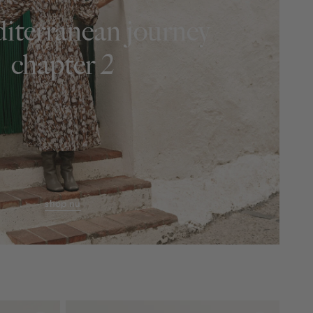
iterranean journey
chapter 2
shop nu