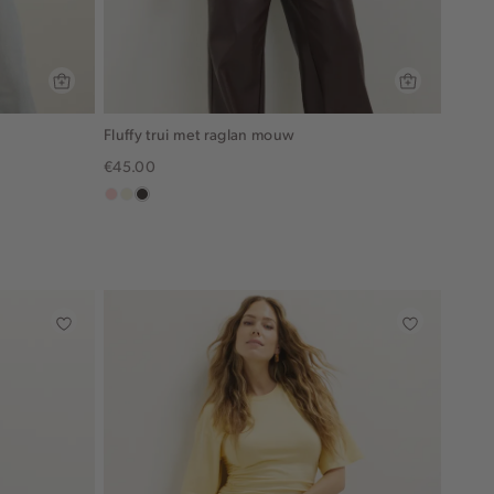
Fluffy trui met raglan mouw
€45.00
pink
ecru
choco
clay