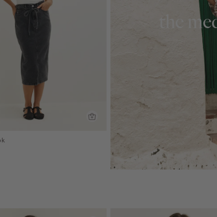
the med
ok