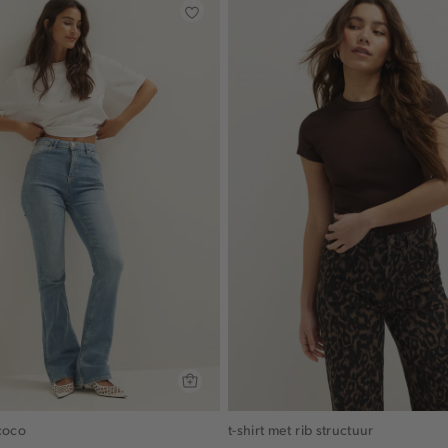
coco
t-shirt met rib structuur