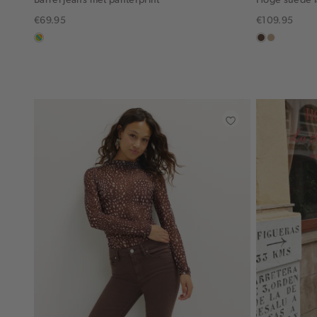
€69.95
€109.95
meerkleurig
donkerbruin
zand