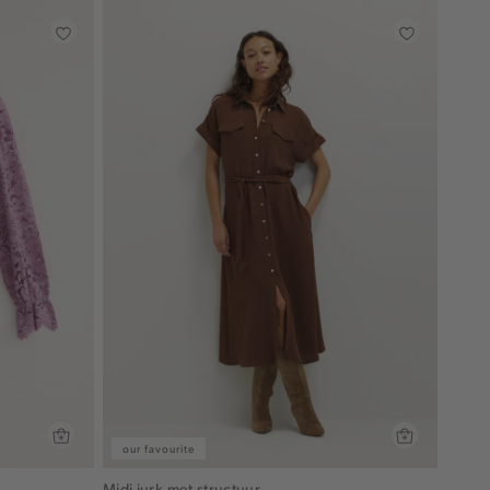
our favourite
Midi jurk met structuur