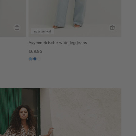
new arrival
Asymmetrische wide leg jeans
€69.95
blauw,
blauw,
wit
used
used
light
middle