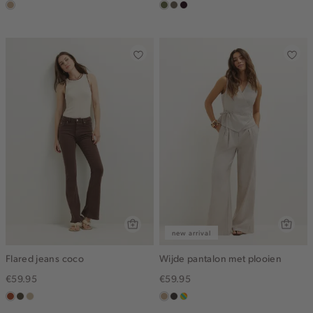
zand
groen,
middenbruin
bordeaux,
olijf
donker
new arrival
Flared jeans coco
Wijde pantalon met plooien
€59.95
€59.95
bruin
donkerkhaki
lichtzand
zand
choco
meerkleurig