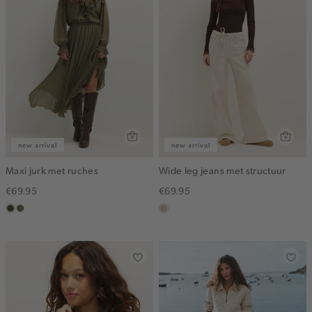
new arrival
new arrival
Maxi jurk met ruches
Wide leg jeans met structuur
€69.95
€69.95
groen,
middenbruin
lichtzand
olijf,
midden