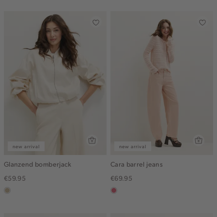
gemêleerd
new arrival
new arrival
Glanzend bomberjack
Cara barrel jeans
€59.95
€69.95
lichtzand
rose,
vintage