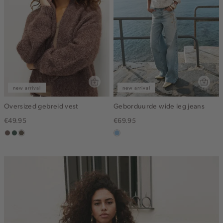
new arrival
new arrival
Oversized gebreid vest
Geborduurde wide leg jeans
€49.95
€69.95
taupe
groen,
bruin
blauw,
grijs
gemêleerd
used
light