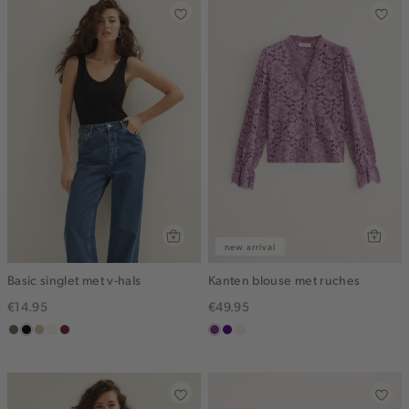
new arrival
Basic singlet met v-hals
Kanten blouse met ruches
€14.95
€49.95
middenbruin
zwart
lichtzand
wit,
bordeaux
middenpaars
indigo
ecru
off-
white