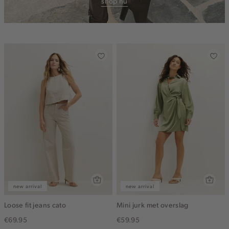
shop nu
new arrival
new arrival
Loose fit jeans cato
Mini jurk met overslag
€69.95
€59.95