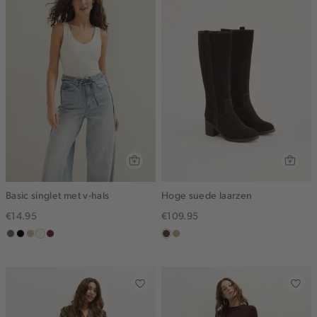
Basic singlet met v-hals
Hoge suede laarzen
€14.95
€109.95
middenbruin
zwart
lichtzand
wit,
bordeaux
donkerbruin
zand
off-
white