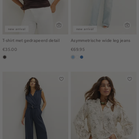
new arrival
new arrival
T-shirt met gedrapeerd detail
Asymmetrische wide leg jeans
€35.00
€69.95
choco
blauw,
wit
blauw,
used
used
light
middle