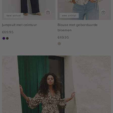
new arrival
new arrival
Jumpsuit met ceintuur
Blouse met geborduurde
bloemen
€69.95
€49.95
indigo
groen,
olijf,
lichtzand
midden