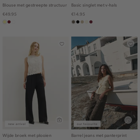
Blouse met gestreepte structuur
Basic singlet met v-hals
€49.95
€14.95
lichtgeel
rood,
blauw,
middenbruin
zwart
lichtzand
wit,
bordeaux
kers
ijs
off-
white
new arrival
our favourite
Wijde broek met plooien
Barrel jeans met panterprint