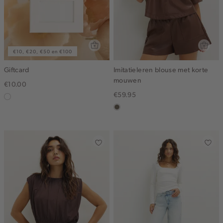
€10, €20, €50 en €100
Giftcard
Imitatieleren blouse met korte
mouwen
€10.00
€59.95
graphic
middenbruin