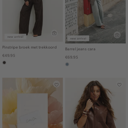
new arrival
new arrival
Pinstripe broek met trekkoord
Barrel jeans cara
€49.95
€69.95
choco
dusty
blue