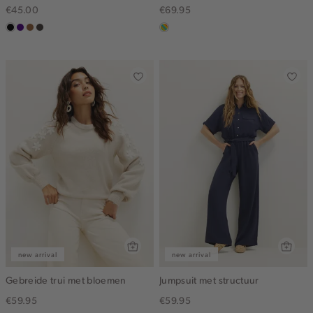
€45.00
€69.95
zwart
indigo
deepmocca
choco
meerkleurig
new arrival
new arrival
Gebreide trui met bloemen
Jumpsuit met structuur
€59.95
€59.95