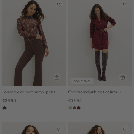
new arrival
Longsleeve met bambi print
Overhemdjurk met ceintuur
€29.95
€59.95
choco
lichtzand
middenbruin
bordeaux