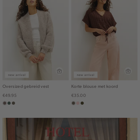
new arrival
new arrival
Oversized gebreid vest
Korte blouse met koord
€49.95
€35.00
taupe
groen,
bruin
middenbruin
pink
groen,
grijs
gemêleerd
clay
olijf,
midden