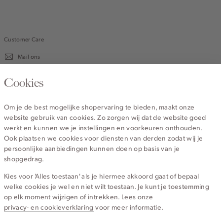
Customer Care
Mail ons
020 - 3412 670
Cookies
Van maandag t/m vrijdag van 8.30 uur tot 18.00 uur.
Om je de best mogelijke shopervaring te bieden, maakt onze
website gebruik van cookies. Zo zorgen wij dat de website goed
Service
werkt en kunnen we je instellingen en voorkeuren onthouden.
Ook plaatsen we cookies voor diensten van derden zodat wij je
persoonlijke aanbiedingen kunnen doen op basis van je
Wij zijn Cotton Club
shopgedrag.
Kies voor 'Alles toestaan' als je hiermee akkoord gaat of bepaal
Topcategorieën voor jou
welke cookies je wel en niet wilt toestaan. Je kunt je toestemming
op elk moment wijzigen of intrekken. Lees onze
privacy- en cookieverklaring
voor meer informatie.