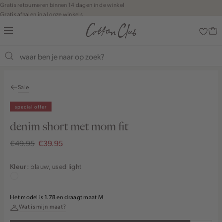
Navigeer
Gratis retourneren binnen 14 dagen in de winkel
Gratis afhalen in al onze winkels
direct naar
Jouw bestelling wordt binnen 1 tot 5 dagen bezorgd
de
Betaal zoals jij wilt: o.a. iDEAL | Wero, Riverty, Apple pay & creditcard
hoofdinhoud
Open de
zoekbalk
Shop the look
Navigeer
direct
Sale
naar de
footer
special offer
denim short met mom fit
€49.95
€39.95
blauw, used light
Kleur:
grijs,
used
Het model is 1.78 en draagt maat M
middle
Wat is mijn maat?