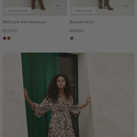
our favourite
new arrival
Midi jurk met structuur
Bouclé skort
€55.00
€49.95
bordeaux
bruin
deepmocca