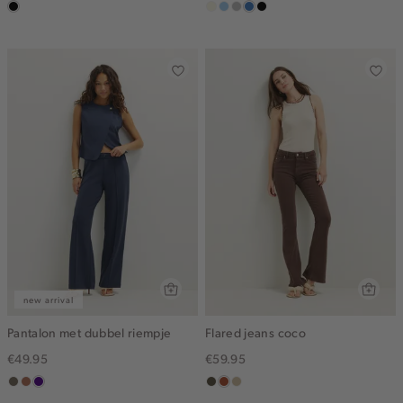
zwart,
wit,
lichtblauw
grijs,
middenblauw
zwart,
used
off-
used
used
middle
white
middle
middle
new arrival
Pantalon met dubbel riempje
Flared jeans coco
€49.95
€59.95
middenbruin
terracotta
indigo
donkerkhaki
bruin
lichtzand