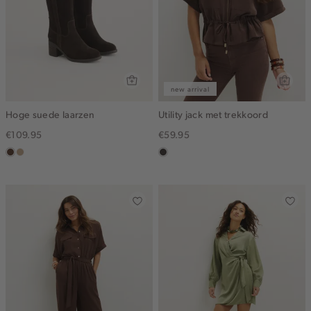
new arrival
Hoge suede laarzen
Utility jack met trekkoord
€109.95
€59.95
donkerbruin
zand
choco