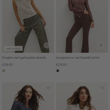
new arrival
Singlet met gehaakte details
Longsleeve met bambi print
€39.95
€29.95
lichtzand
choco