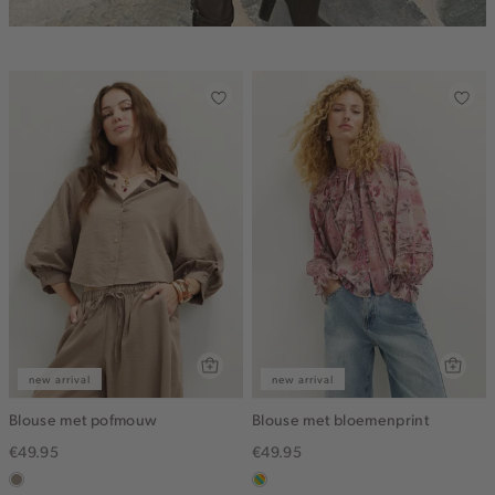
new arrival
new arrival
Blouse met pofmouw
Blouse met bloemenprint
€49.95
€49.95
taupe,
meerkleurig