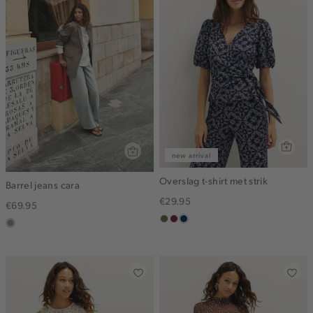
new arrival
Overslag t-shirt met strik
Barrel jeans cara
€29.95
€69.95
groen,
brique
donkerblauw
dusty
olijf
blue