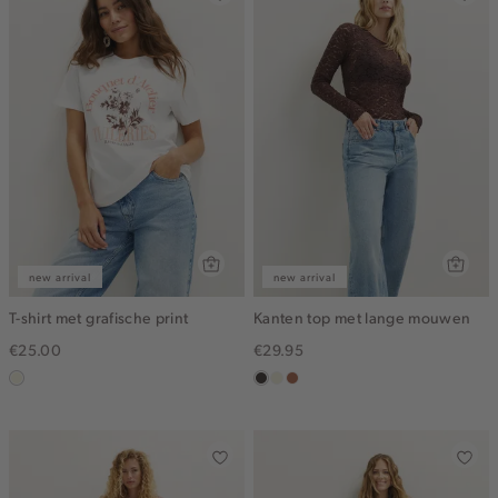
new arrival
new arrival
T-shirt met grafische print
Kanten top met lange mouwen
€25.00
€29.95
wit,
choco
ecru
terracotta
off-
white