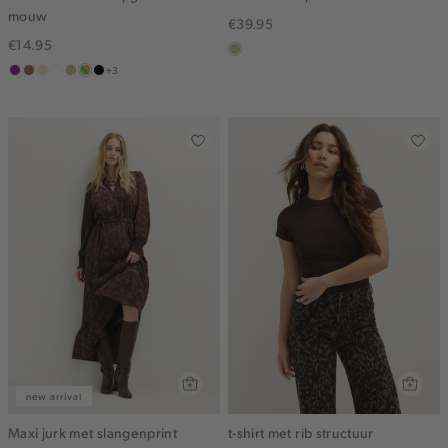
mouw
€39.95
€14.95
lichtzand
+3
middenpaars
terracotta
vanille
wit
lichtzand
meerkleurig
zwart
geel
new arrival
Maxi jurk met slangenprint
t-shirt met rib structuur