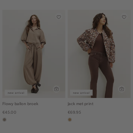
dark
new arrival
new arrival
Flowy ballon broek
Jack met print
€45.00
€69.95
taupe,
camel
dark