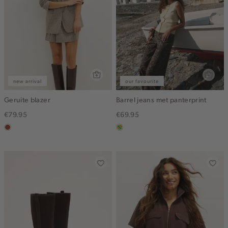
new arrival
our favourite
Geruite blazer
Barrel jeans met panterprint
€79.95
€69.95
bruin
meerkleurig