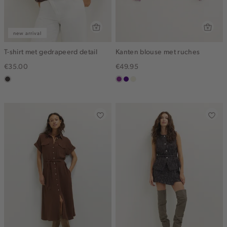
new arrival
T-shirt met gedrapeerd detail
Kanten blouse met ruches
€35.00
€49.95
choco
middenpaars
indigo
ecru