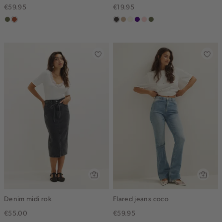
€59.95
€19.95
groen,
bruin
choco
zand
wit,
indigo
pink
groen,
olijf
gemêleerd
off-
clay
olijf
white
Denim midi rok
Flared jeans coco
€55.00
€59.95