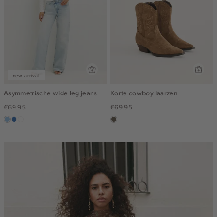
new arrival
Asymmetrische wide leg jeans
Korte cowboy laarzen
€69.95
€69.95
blauw,
blauw,
wit
middenbruin
used
used
light
middle