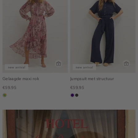
new arrival
new arrival
Gelaagde maxi rok
Jumpsuit met structuur
€59.95
€59.95
meerkleurig
indigo
choco