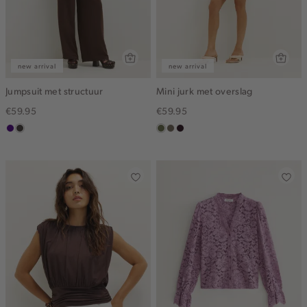
new arrival
new arrival
Jumpsuit met structuur
Mini jurk met overslag
€59.95
€59.95
indigo
choco
groen,
middenbruin
bordeaux,
olijf
donker