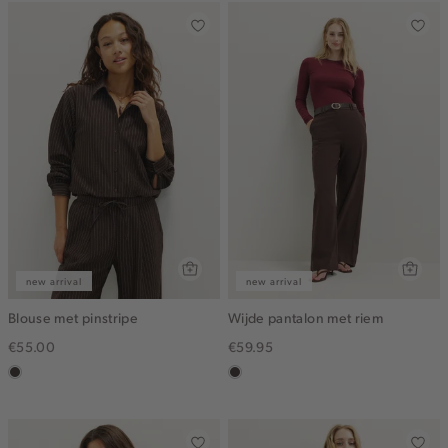
new arrival
new arrival
Blouse met pinstripe
Wijde pantalon met riem
€55.00
€59.95
choco
choco