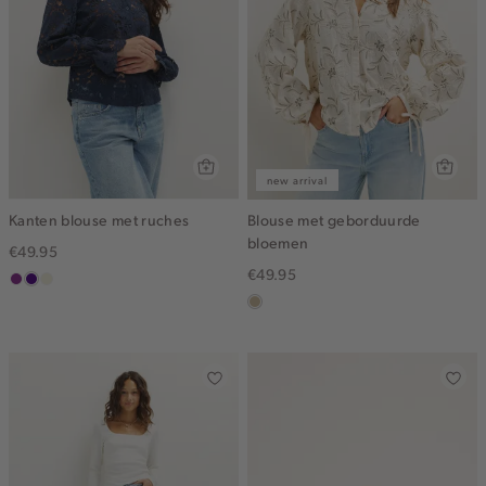
new arrival
Kanten blouse met ruches
Blouse met geborduurde
bloemen
€49.95
€49.95
middenpaars
indigo
ecru
lichtzand