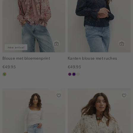
new arrival
Blouse met bloemenprint
Kanten blouse met ruches
€49.95
€49.95
meerkleurig
middenpaars
indigo
ecru