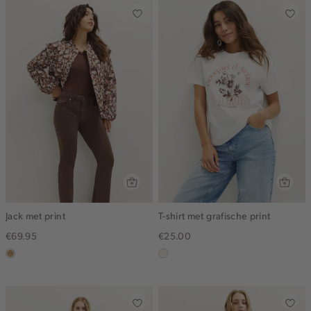
Jack met print
T-shirt met grafische print
€69.95
€25.00
camel
wit,
off-
white