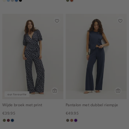
wit,
lichtblauw
grijs,
middenblauw
zwart,
groen,
bruin
off-
used
used
olijf
white
middle
middle
our favourite
Wijde broek met print
Pantalon met dubbel riempje
€39.95
€49.95
groen,
brique
donkerblauw
middenbruin
terracotta
indigo
olijf