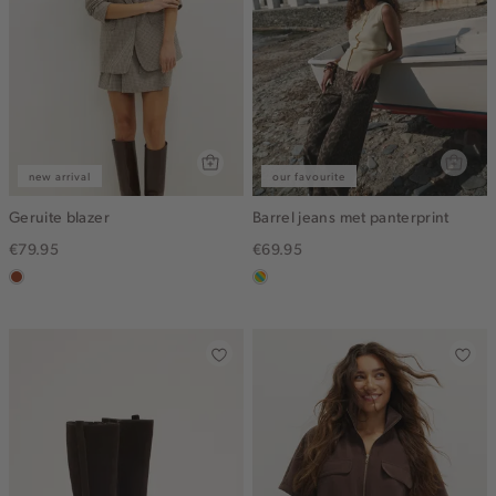
new arrival
our favourite
Geruite blazer
Barrel jeans met panterprint
€79.95
€69.95
bruin
meerkleurig