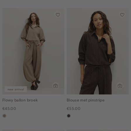
dark
new arrival
Flowy ballon broek
Blouse met pinstripe
€45.00
€55.00
taupe,
choco
dark