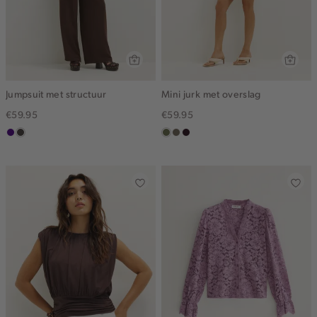
Jumpsuit met structuur
Mini jurk met overslag
€59.95
€59.95
indigo
choco
groen,
middenbruin
bordeaux,
olijf
donker