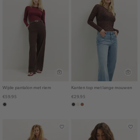
Wijde pantalon met riem
Kanten top met lange mouwen
€59.95
€29.95
choco
choco
ecru
terracotta