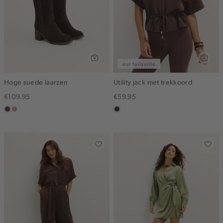
our favourite
Hoge suede laarzen
Utility jack met trekkoord
€109.95
€59.95
donkerbruin
zand
choco