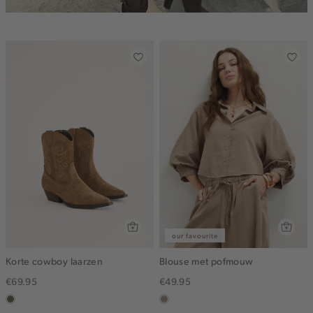
our favourite
Korte cowboy laarzen
Blouse met pofmouw
€69.95
€49.95
middenbruin
taupe,