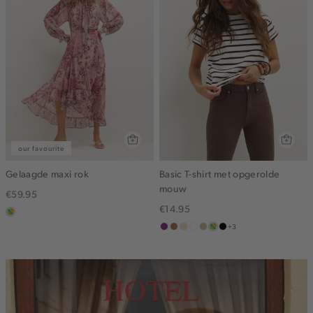
our favourite
Gelaagde maxi rok
Basic T-shirt met opgerolde
mouw
€59.95
€14.95
meerkleurig
+3
middenpaars
terracotta
vanille
wit
lichtzand
meerkleurig
zwart
geel