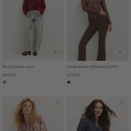
Barrel jeans cara
Longsleeve met bambi print
€69.95
€29.95
dusty
choco
blue