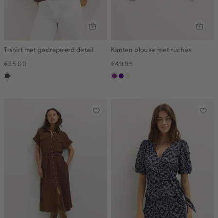
T-shirt met gedrapeerd detail
Kanten blouse met ruches
€35.00
€49.95
choco
middenpaars
indigo
ecru