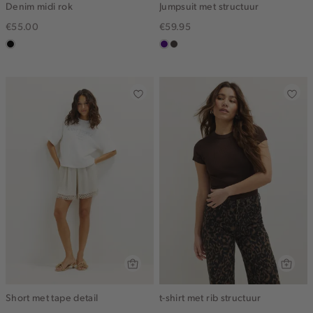
Denim midi rok
Jumpsuit met structuur
€55.00
€59.95
zwart,
indigo
choco
used
middle
Short met tape detail
t-shirt met rib structuur