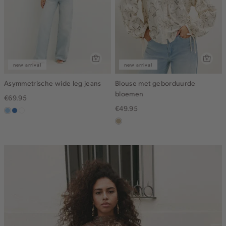
new arrival
new arrival
Asymmetrische wide leg jeans
Blouse met geborduurde
bloemen
€69.95
€49.95
blauw,
blauw,
wit
used
used
lichtzand
light
middle