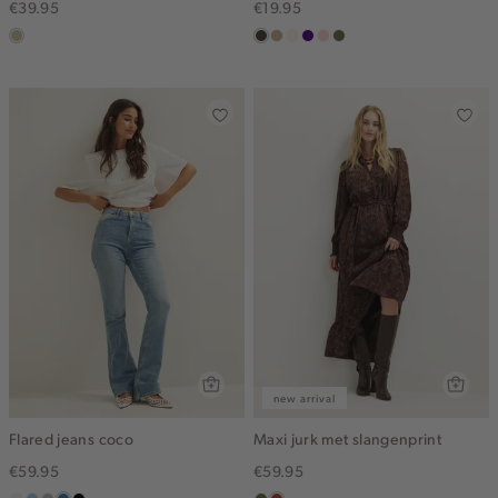
€39.95
€19.95
lichtzand
choco
zand
wit,
indigo
pink
groen,
gemêleerd
off-
clay
olijf
white
new arrival
Flared jeans coco
Maxi jurk met slangenprint
€59.95
€59.95