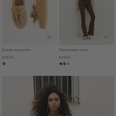
Suède mocassins
Flared jeans coco
€79.95
€59.95
bruin
donkerkhaki
bruin
lichtzand