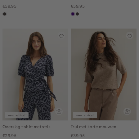
€59.95
€59.95
choco
indigo
choco
new arrival
new arrival
Overslag t-shirt met strik
Trui met korte mouwen
€29.95
€39.95