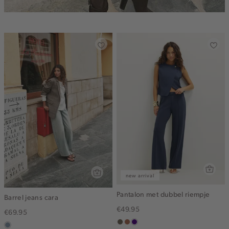
new arrival
Pantalon met dubbel riempje
Barrel jeans cara
€49.95
€69.95
middenbruin
terracotta
indigo
dusty