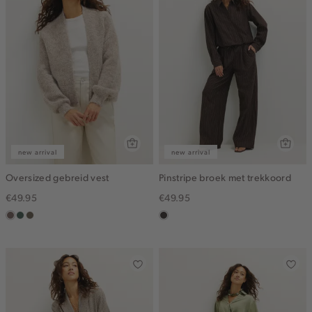
new arrival
new arrival
Oversized gebreid vest
Pinstripe broek met trekkoord
€49.95
€49.95
taupe
groen,
bruin
choco
grijs
gemêleerd