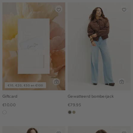
€10, €20, €50 en €100
Giftcard
Gewatteerd bomberjack
€10.00
€79.95
graphic
middenbruin
lichtkhaki