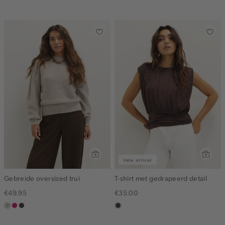
blue
new arrival
Gebreide oversized trui
T-shirt met gedrapeerd detail
€49.95
€35.00
taupe,
rose,
choco
choco
middle
donker