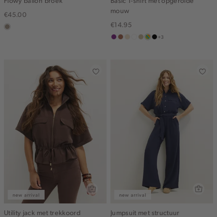
Flowy ballon broek
Basic T-shirt met opgerolde
mouw
€45.00
€14.95
taupe,
+3
dark
middenpaars
terracotta
vanille
wit
lichtzand
meerkleurig
zwart
geel
new arrival
new arrival
Utility jack met trekkoord
Jumpsuit met structuur