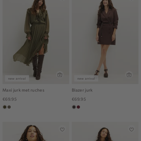
new arrival
new arrival
Maxi jurk met ruches
Blazer jurk
€69.95
€69.95
groen,
middenbruin
choco
bordeaux
olijf,
midden