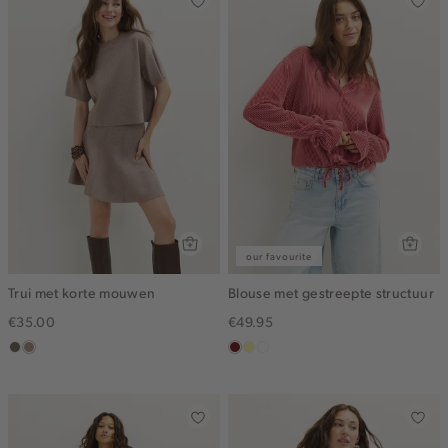
our favourite
Trui met korte mouwen
Blouse met gestreepte structuur
€35.00
€49.95
middenbruin
taupe,
rood,
lichtgeel
blauw,
melee
kers
ijs