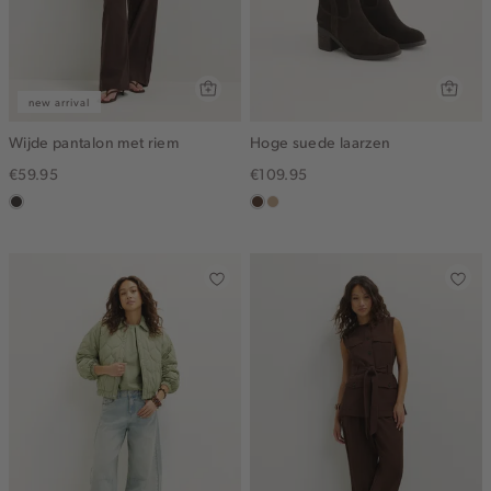
new arrival
Wijde pantalon met riem
Hoge suede laarzen
€59.95
€109.95
choco
donkerbruin
zand