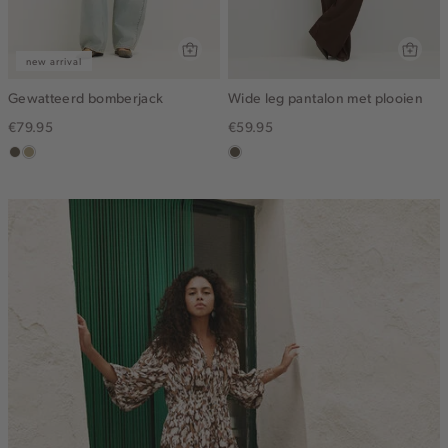
new arrival
Gewatteerd bomberjack
Wide leg pantalon met plooien
€79.95
€59.95
middenbruin
lichtkhaki
middenbruin