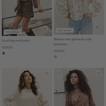
new arrival
new arrival
Blouse met geborduurde
Scarf top met print
bloemen
€39.95
€49.95
middenbruin
lichtzand