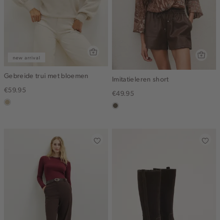
new arrival
Gebreide trui met bloemen
Imitatieleren short
€59.95
€49.95
lichtzand
middenbruin