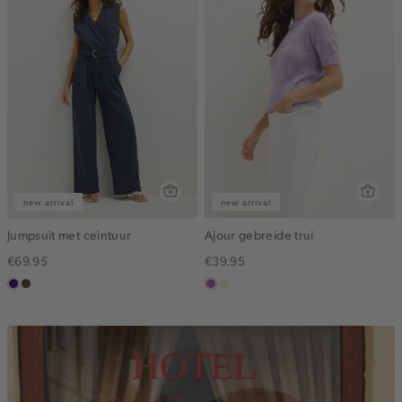
new arrival
new arrival
Jumpsuit met ceintuur
Ajour gebreide trui
€69.95
€39.95
indigo
groen,
lila
ecru
olijf,
midden