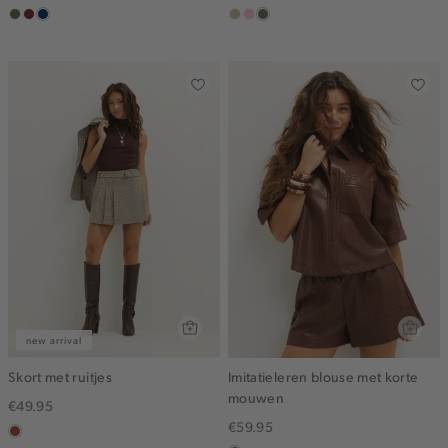
groen,
brique
donkerblauw
lichtzand
lichtroze
lichtbruin
olijf
new arrival
Skort met ruitjes
Imitatieleren blouse met korte
mouwen
€49.95
€59.95
bruin