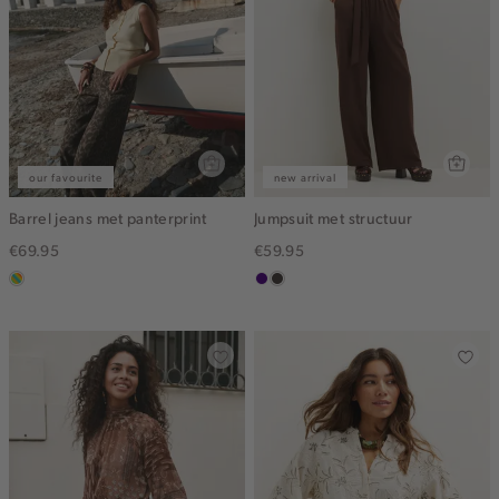
our favourite
new arrival
Barrel jeans met panterprint
Jumpsuit met structuur
€69.95
€59.95
meerkleurig
indigo
choco