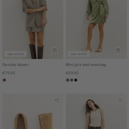
new arrival
new arrival
Geruite blazer
Mini jurk met overslag
€79.95
€59.95
bruin
groen,
middenbruin
bordeaux,
olijf
donker