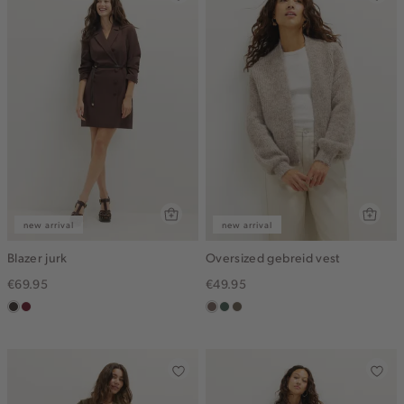
new arrival
new arrival
Blazer jurk
Oversized gebreid vest
€69.95
€49.95
choco
bordeaux
taupe
groen,
bruin
grijs
gemêleerd