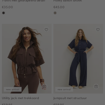
T-shirt met gedrapeerd detail
Flowy ballon broek
€35.00
€45.00
choco
taupe,
dark
new arrival
new arrival
Utility jack met trekkoord
Jumpsuit met structuur
€59.95
€59.95