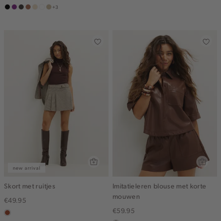
+3
zwart
middenpaars
choco
terracotta
vanille
wit
lichtzand
geel
new arrival
Skort met ruitjes
Imitatieleren blouse met korte
mouwen
€49.95
€59.95
bruin