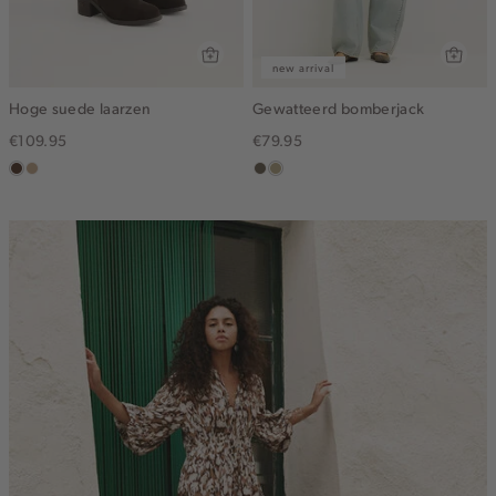
new arrival
Hoge suede laarzen
Gewatteerd bomberjack
€109.95
€79.95
donkerbruin
zand
middenbruin
lichtkhaki