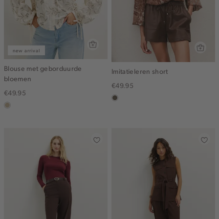
new arrival
Blouse met geborduurde
Imitatieleren short
bloemen
€49.95
€49.95
middenbruin
lichtzand