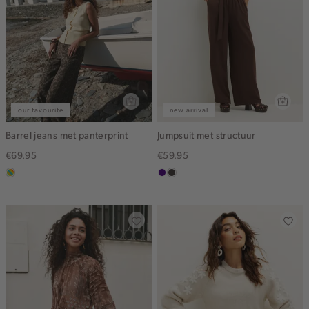
our favourite
new arrival
Barrel jeans met panterprint
Jumpsuit met structuur
€69.95
€59.95
meerkleurig
indigo
choco