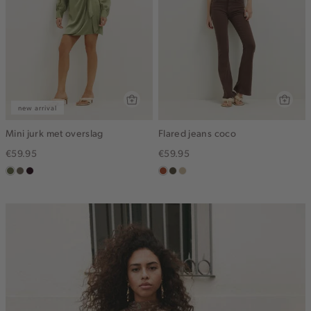
new arrival
Mini jurk met overslag
Flared jeans coco
€59.95
€59.95
groen,
middenbruin
bordeaux,
bruin
donkerkhaki
lichtzand
olijf
donker