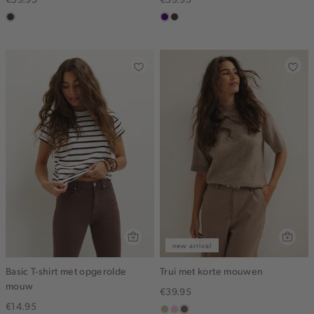
choco
indigo
choco
new arrival
Basic T-shirt met opgerolde
Trui met korte mouwen
mouw
€39.95
€14.95
lichtzand
lichtroze
lichtbruin