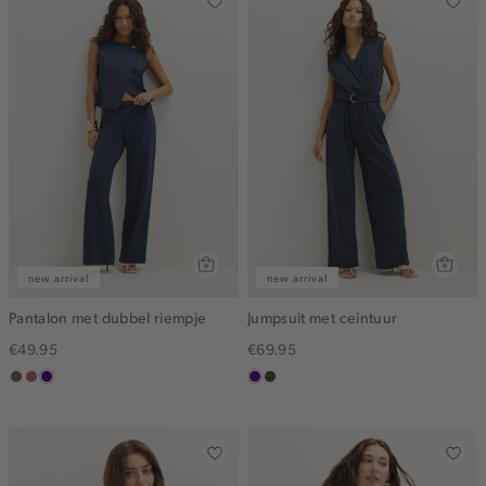
new arrival
new arrival
Pantalon met dubbel riempje
Jumpsuit met ceintuur
€49.95
€69.95
middenbruin
terracotta
indigo
indigo
groen,
olijf,
midden