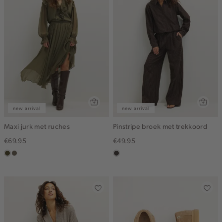
new arrival
new arrival
Maxi jurk met ruches
Pinstripe broek met trekkoord
€69.95
€49.95
groen,
middenbruin
choco
olijf,
midden