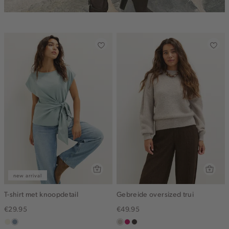
new arrival
T-shirt met knoopdetail
Gebreide oversized trui
€29.95
€49.95
ecru
dusty
taupe,
rose,
choco