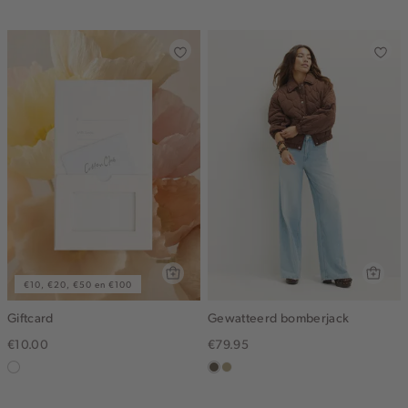
blue
middle
donker
€10, €20, €50 en €100
Giftcard
Gewatteerd bomberjack
€10.00
€79.95
graphic
middenbruin
lichtkhaki