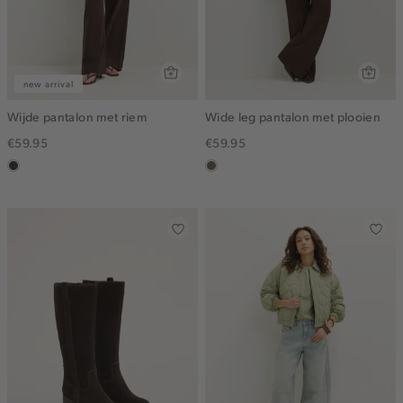
new arrival
Wijde pantalon met riem
Wide leg pantalon met plooien
€59.95
€59.95
choco
middenbruin