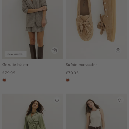
new arrival
Geruite blazer
Suède mocassins
€79.95
€79.95
bruin
bruin