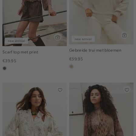
new arrival
new arrival
Gebreide trui met bloemen
Scarf top met print
€59.95
€39.95
lichtzand
middenbruin