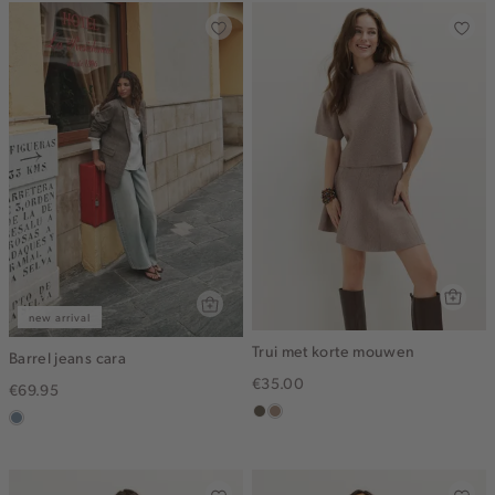
new arrival
Trui met korte mouwen
Barrel jeans cara
€35.00
€69.95
middenbruin
taupe,
dusty
melee
blue